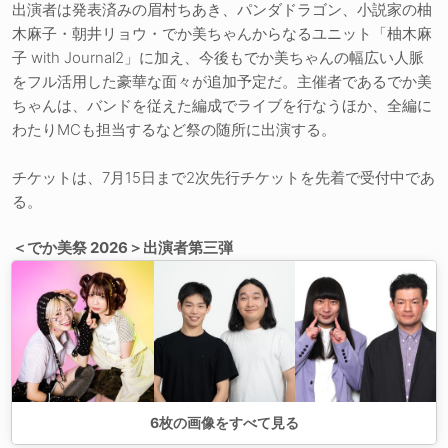
出演者は発表済みの眉村ちあき、パンダドラゴン、小説家の柚
木麻子・朝井リョウ・でか美ちゃんからなるユニット「柚木麻
子 with Journal2」に加え、今後もでか美ちゃんの幅広い人脈
をフル活用した豪華な面々が追加予定だ。主催者であるでか美
ちゃんは、バンドを従えた編成でライブを行なうほか、全編に
わたりMCも担当するなど祭の随所に出演する。
チケットは、7月15日まで2次先行チケットを先着で受付中であ
る。
＜でか美祭 2026＞出演者第三弾
6
枚の画像をすべて見る