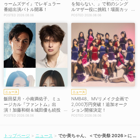
ゥームズデイ』でレギュラー
を知らない、』で初のシング
番組出演バトル開幕！
ルマザー役に挑戦！場面カッ
トを解禁！【コメントあり】
2026.08.06
2026.08.06
ニュース
ニュース
飯田栞月・小南満佑子、ミュ
NMB48、MVリメイク企画で
ージカル『ファントム』出
2,000万円突破！追加オーク
演！加藤和樹＆城田優も続投
ション開催決定！
【コメントあり】
2026.08.06
2026.08.06
トップページ
ニュース
でか美ちゃん、＜でか美祭 2026＞に