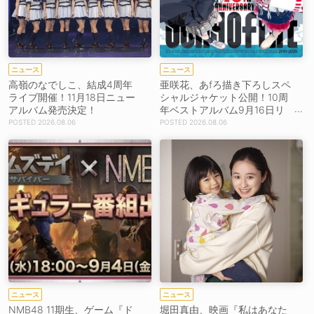
ニュース
ニュース
高嶺のなでしこ、結成4周年
亜咲花、あfろ描き下ろしスペ
ライブ開催！11月18日ニュー
シャルジャケット公開！10周
アルバム発売決定！
年ベストアルバム9月16日リ
リース！
2026.08.06
2026.08.06
ニュース
ニュース
NMB48 11期生、ゲーム『ド
堀田真由、映画『私はあなた