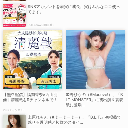
SNSアカウントを着実に成長。実はみんなココ使っ
てます。
PR(Dreaw合同会社)
【無料配信】福間香奈×西山朋
姫野ひなの（#Mooove!）、「B
佳｜清麗戦をRチャンネルで！
LT MONSTER」に初出演＆裏表
紙に登場...
PR(Rチャンネル)
上原れもん（#よーよーよー）、『B.L.T.』初掲載で
魅せる透明感と抜群のスタイ...