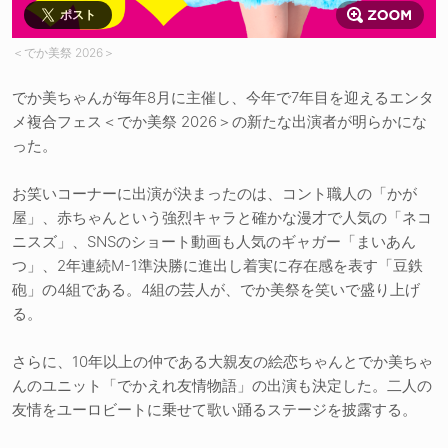
ポスト
＜でか美祭 2026＞
でか美ちゃんが毎年8月に主催し、今年で7年目を迎えるエンタ
メ複合フェス＜でか美祭 2026＞の新たな出演者が明らかにな
った。
お笑いコーナーに出演が決まったのは、コント職人の「かが
屋」、赤ちゃんという強烈キャラと確かな漫才で人気の「ネコ
ニスズ」、SNSのショート動画も人気のギャガー「まいあん
つ」、2年連続M-1準決勝に進出し着実に存在感を表す「豆鉄
砲」の4組である。4組の芸人が、でか美祭を笑いで盛り上げ
る。
さらに、10年以上の仲である大親友の絵恋ちゃんとでか美ちゃ
んのユニット「でかえれ友情物語」の出演も決定した。二人の
友情をユーロビートに乗せて歌い踊るステージを披露する。