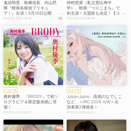
鬼頭明里、島﨑信長、内山昂
仲村悠菜（私立恵比寿中
輝『映画名探偵プリキュ
学）、映画『つりこまち』で
ア！』出演！9月18日公開
初主演！主題歌も決定！【コ
【コメントあり】
メントあり】
2026.08.09
2026.08.08
ニュース
ニュース
奥村優季、『BRODY』で初ソ
Juice=Juice、高嶺のなでしこ
ログラビア＆限定版表紙に登
など、＜IRC 2026 A/W＞出
場！
演者第2弾発表！
2026.08.07
2026.08.07