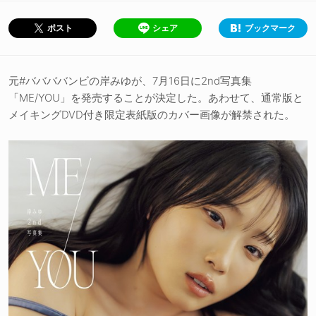
シェア
ブックマーク
ポスト
元#ババババンビの岸みゆが、7月16日に2nd写真集
「ME/YOU」を発売することが決定した。あわせて、通常版と
メイキングDVD付き限定表紙版のカバー画像が解禁された。