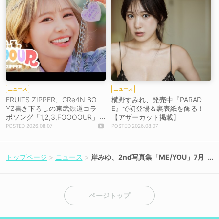
ニュース
ニュース
FRUITS ZIPPER、GRe4N BO
横野すみれ、発売中『PARAD
YZ書き下ろしの東武鉄道コラ
E』で初登場＆裏表紙を飾る！
ボソング「1,2,3,FOOOOUR」
【アザーカット掲載】
をリリース＆MV公開！
2026.08.07
2026.08.07
トップページ
ニュース
岸みゆ、2nd写真集「ME/YOU」7月
16日発売決定！
ページトップ