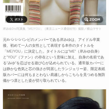
ポスト
岸みゆ2nd写真集「ME/YOU」（東京ニュース通信社刊）撮影／横山マサト
元#ババババンビのメンバーである岸みゆは、アイドル卒業
後、初めて一人の女性として表現する本作のタイトルを
「ME/YOU」に決定した。タイトルには“ME”（岸みゆ自身）
と“YOU”（ファン）の存在という意味に加え、自身の名前であ
る“みゆ”を忍ばせる遊び心が込められている。通常版カバーに
は静かな色気と芯の強さが同居したランジェリー姿、限定表紙
版カバーには何もまとわない肩越しからこちらを見つめる無防
備かつ凛とした姿が切り取られている。