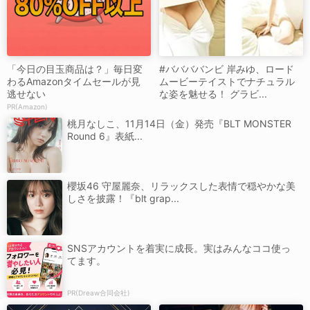
「今日の目玉商品は？」毎日変
#ババババンビ 岸みゆ、ロード
わるAmazonタイムセールが見
ムービーテイストでナチュラル
逃せない
な姿を魅せる！ グラビ...
PR(Amazon)
桃月なしこ、11月14日（金）発売『BLT MONSTER
Round 6』表紙...
櫻坂46 守屋麗奈、リラックスした表情で穏やかな美
しさを披露！『blt grap...
SNSアカウントを着実に成長。実はみんなココ使っ
てます。
PR(Dreaw合同会社)