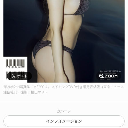
ポスト
岸みゆ2nd写真集「ME/YOU」 メイキングDVD付き限定表紙版（東京ニュース
通信社刊）撮影／横山マサト
次ページ
インフォメーション