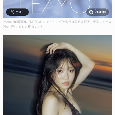
ポスト
岸みゆ2nd写真集「ME/YOU」 メイキングDVD付き限定表紙版（東京ニュース
通信社刊）撮影／横山マサト