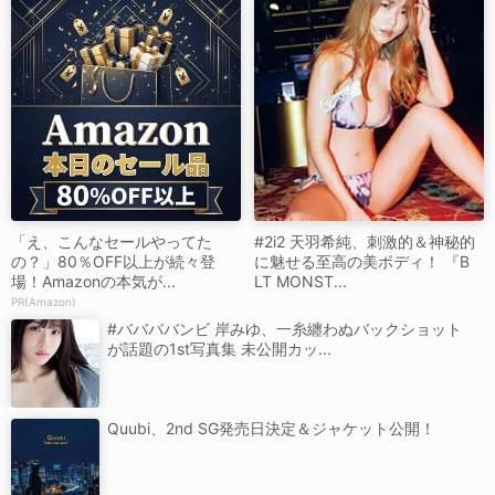
「え、こんなセールやってた
#2i2 天羽希純、刺激的＆神秘的
の？」80％OFF以上が続々登
に魅せる至高の美ボディ！ 『B
場！Amazonの本気が...
LT MONST...
PR(Amazon)
#ババババンビ 岸みゆ、一糸纏わぬバックショット
が話題の1st写真集 未公開カッ...
Quubi、2nd SG発売日決定＆ジャケット公開！