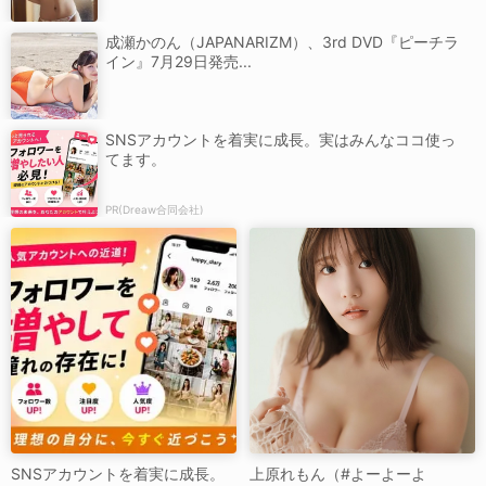
成瀬かのん（JAPANARIZM）、3rd DVD『ピーチラ
イン』7月29日発売...
SNSアカウントを着実に成長。実はみんなココ使っ
てます。
PR(Dreaw合同会社)
SNSアカウントを着実に成長。
上原れもん（#よーよーよ