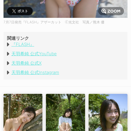
ポスト
7月7日発売『FLASH』アザーカット 🄫光文社 写真／熊木 優
関連リンク
『FLASH』
天羽希純 公式YouTube
天羽希純 公式X
天羽希純 公式Instagram