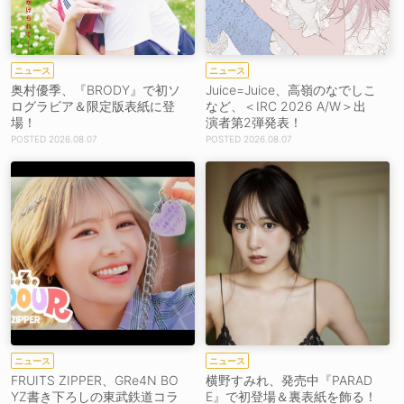
ニュース
ニュース
奥村優季、『BRODY』で初ソ
Juice=Juice、高嶺のなでしこ
ログラビア＆限定版表紙に登
など、＜IRC 2026 A/W＞出
場！
演者第2弾発表！
2026.08.07
2026.08.07
ニュース
ニュース
FRUITS ZIPPER、GRe4N BO
横野すみれ、発売中『PARAD
YZ書き下ろしの東武鉄道コラ
E』で初登場＆裏表紙を飾る！