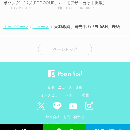
ボソング「1,2,3,FOOOOUR」
【アザーカット掲載】
をリリース＆MV公開！
2026.08.07
2026.08.07
トップページ
ニュース
天羽希純、発売中の『FLASH』表紙
に登場！【コメントあり】
ページトップ
新着
ニュース
連載
インタビュー
レポート
特集
運営会社
お問い合わせ
Cookieポリシーとオプトアウト