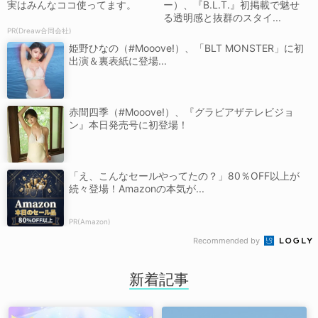
実はみんなココ使ってます。
ー）、『B.L.T.』初掲載で魅せ
る透明感と抜群のスタイ...
PR(Dreaw合同会社)
姫野ひなの（#Mooove!）、「BLT MONSTER」に初
出演＆裏表紙に登場...
赤間四季（#Mooove!）、『グラビアザテレビジョ
ン』本日発売号に初登場！
「え、こんなセールやってたの？」80％OFF以上が
続々登場！Amazonの本気が...
PR(Amazon)
Recommended by
新着記事