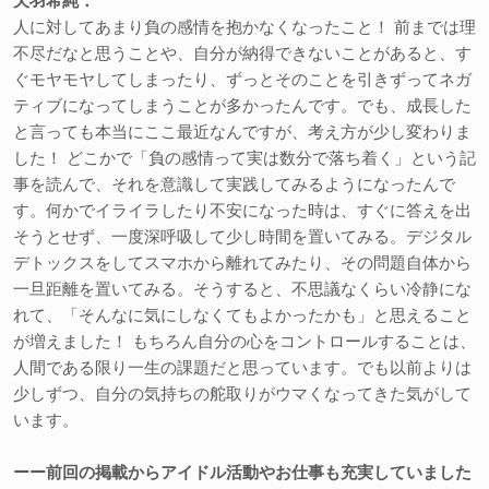
天羽希純：
人に対してあまり負の感情を抱かなくなったこと！ 前までは理
不尽だなと思うことや、自分が納得できないことがあると、す
ぐモヤモヤしてしまったり、ずっとそのことを引きずってネガ
ティブになってしまうことが多かったんです。でも、成長した
と言っても本当にここ最近なんですが、考え方が少し変わりま
した！ どこかで「負の感情って実は数分で落ち着く」という記
事を読んで、それを意識して実践してみるようになったんで
す。何かでイライラしたり不安になった時は、すぐに答えを出
そうとせず、一度深呼吸して少し時間を置いてみる。デジタル
デトックスをしてスマホから離れてみたり、その問題自体から
一旦距離を置いてみる。そうすると、不思議なくらい冷静にな
れて、「そんなに気にしなくてもよかったかも」と思えること
が増えました！ もちろん自分の心をコントロールすることは、
人間である限り一生の課題だと思っています。でも以前よりは
少しずつ、自分の気持ちの舵取りがウマくなってきた気がして
います。
ーー前回の掲載からアイドル活動やお仕事も充実していました