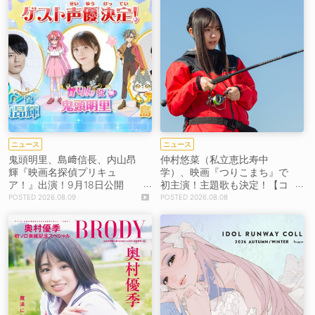
ニュース
ニュース
鬼頭明里、島﨑信長、内山昂
仲村悠菜（私立恵比寿中
輝『映画名探偵プリキュ
学）、映画『つりこまち』で
ア！』出演！9月18日公開
初主演！主題歌も決定！【コ
【コメントあり】
メントあり】
2026.08.09
2026.08.08