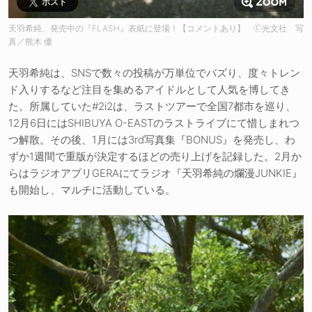
ポスト
天羽希純、発売中の『FLASH』表紙に登場！【コメントあり】 🄫光文社 写
真／熊木 優
天羽希純は、SNSで数々の投稿が万単位でバズり、度々トレン
ド入りするなど注目を集めるアイドルとして人気を博してき
た。所属していた#2i2は、ラストツアーで全国7都市を巡り、
12月6日にはSHIBUYA O-EASTのラストライブにて惜しまれつ
つ解散。その後、1月には3rd写真集『BONUS』を発売し、わ
ずか1週間で重版が決定するほどの売り上げを記録した。2月か
らはラジオアプリGERAにてラジオ『天羽希純の爛漫JUNKIE』
も開始し、マルチに活動している。