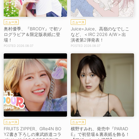
ニュース
ニュース
奥村優季、『BRODY』で初ソ
Juice=Juice、高嶺のなでしこ
ログラビア＆限定版表紙に登
など、＜IRC 2026 A/W＞出
場！
演者第2弾発表！
2026.08.07
2026.08.07
ニュース
ニュース
FRUITS ZIPPER、GRe4N BO
横野すみれ、発売中『PARAD
YZ書き下ろしの東武鉄道コラ
E』で初登場＆裏表紙を飾る！