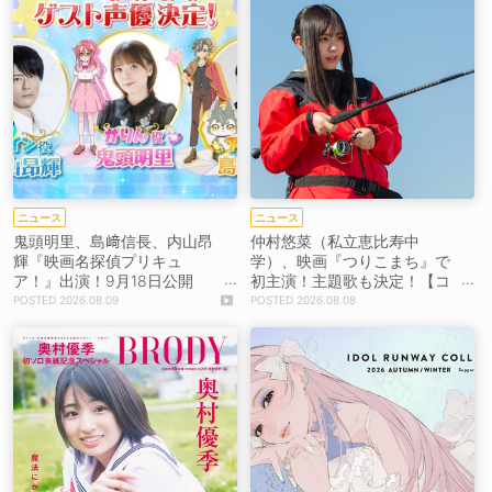
ニュース
ニュース
鬼頭明里、島﨑信長、内山昂
仲村悠菜（私立恵比寿中
輝『映画名探偵プリキュ
学）、映画『つりこまち』で
ア！』出演！9月18日公開
初主演！主題歌も決定！【コ
【コメントあり】
メントあり】
2026.08.09
2026.08.08