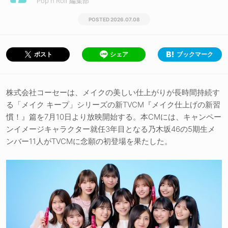
Pop'n'Roll 編集部
2026.07.08
シェア
ブックマーク
ポスト
株式会社コーセーは、メイクの美しい仕上がりが長時間持続す
る「メイク キープ」シリーズの新TVCM『メイク仕上げの新習
慣！』篇を7月10日より放映開始する。本CMには、キャンペー
ンイメージキャラクター就任3年目となる乃木坂46の5期生メ
ンバー11人がTVCMに念願の初登場を果たした。