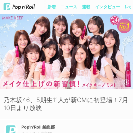
新着
ニュース
連載
インタビュー
レポ
乃木坂46、5期生11人が新CMに初登場！7月
10日より放映
Pop'n'Roll 編集部