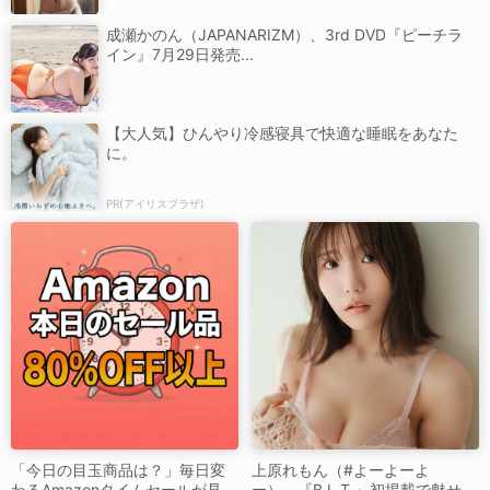
成瀬かのん（JAPANARIZM）、3rd DVD『ピーチラ
イン』7月29日発売...
【大人気】ひんやり冷感寝具で快適な睡眠をあなた
に。
PR(アイリスプラザ)
「今日の目玉商品は？」毎日変
上原れもん（#よーよーよ
わるAmazonタイムセールが見
ー）、『B.L.T.』初掲載で魅せ