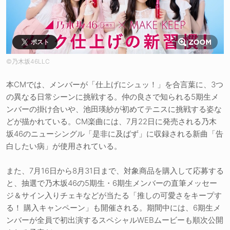
ポスト
©乃木坂46LLC
本CMでは、メンバーが「仕上げにシュッ！」を合言葉に、3つ
の異なる日常シーンに挑戦する。仲の良さで知られる5期生メ
ンバーの掛け合いや、池田瑛紗が初めてテニスに挑戦する姿な
どが描かれている。CM楽曲には、7月22日に発売される乃木
坂46のニューシングル「是非に及ばず」に収録される新曲「告
白したい病」が使用されている。
また、7月16日から8月31日まで、対象商品を購入して応募する
と、抽選で乃木坂46の5期生・6期生メンバーの直筆メッセー
ジ＆サイン入りチェキなどが当たる「推しの可愛さをキープす
る！ 購入キャンペーン」も開催される。期間中には、6期生メ
ンバーが全員で初出演するスペシャルWEBムービーも順次公開