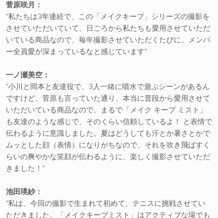
菅原咲月：
“私たちは3年連続で、この「メイクキープ」シリーズの撮影を
させていただいていて、日ごろから私たちも愛用させていただ
いている商品なので、毎年撮影させていただくたびに、メンバ
ー全員愛が深まっているなと感じています”
一ノ瀬美空：
“小川と岡本と友達役で、3人一緒に噴水で遊ぶシーンがあるん
ですけど、菅原も言っていた通り、本当に普段から愛用させて
いただいている商品なので、まるで「メイク キープ ミスト」
も友達のような感じで、そのくらい信頼しているよ！ と表情で
伝わるように意識しました。夏はどうしても汗とか暑さとかで
ムッとした顔（表情）になりがちなので、それを吹き飛ばすく
らいの爽やかな笑顔が伝わるように、楽しく撮影させていただ
きました！”
池田瑛紗：
“私は、今回の撮影で生まれて初めて、テニスに挑戦させてい
ただきました。「メイクキープミスト」はアクティブな場でも