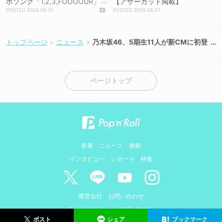
ボソング「1,2,3,FOOOOUR」
【アザーカット掲載】
をリリース＆MV公開！
2026.08.07
2026.08.07
トップページ
ニュース
乃木坂46、5期生11人が新CMに初登
場！7月10日より放映
ページトップ
新着
ニュース
連載
インタビュー
レポート
特集
運営会社
お問い合わせ
Cookieポリシーとオプトアウト
シェア
ブックマーク
ポスト