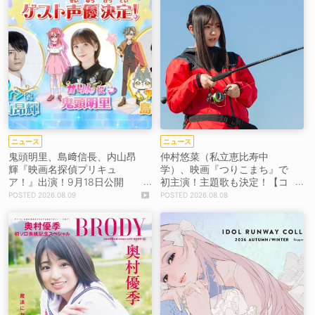
ニュース
ニュース
鬼頭明里、島﨑信長、内山昂
仲村悠菜（私立恵比寿中
輝『映画名探偵プリキュ
学）、映画『つりこまち』で
ア！』出演！9月18日公開
初主演！主題歌も決定！【コ
【コメントあり】
メントあり】
2026.08.09
2026.08.08