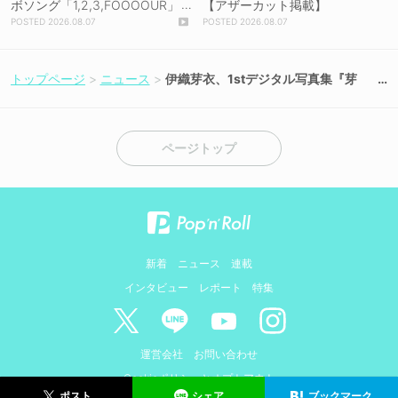
ボソング「1,2,3,FOOOOUR」
【アザーカット掲載】
をリリース＆MV公開！
2026.08.07
2026.08.07
トップページ
ニュース
伊織芽衣、1stデジタル写真集『芽
吹』7月9日に発売決定！【コメント
あり】
ページトップ
新着
ニュース
連載
インタビュー
レポート
特集
運営会社
お問い合わせ
Cookieポリシーとオプトアウト
シェア
ブックマーク
ポスト