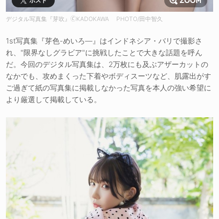
ポスト
デジタル写真集『芽吹』🄫KADOKAWA PHOTO/田中智久
1st写真集『芽色-めいろ―』はインドネシア・バリで撮影さ
れ、"限界なしグラビア"に挑戦したことで大きな話題を呼ん
だ。今回のデジタル写真集は、2万枚にも及ぶアザーカットの
なかでも、攻めまくった下着やボディスーツなど、肌露出がす
ご過ぎて紙の写真集に掲載しなかった写真を本人の強い希望に
より厳選して掲載している。