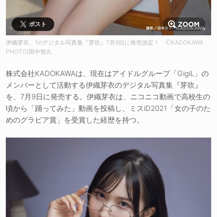
ポスト
伊織芽衣、1stデジタル写真集『芽吹』7月9日に発売決定！ 🄫KADOKAWA
PHOTO/田中智久
株式会社KADOKAWAは、現在はアイドルグループ「GigiL」の
メンバーとして活動する伊織芽衣のデジタル写真集『芽吹』
を、7月9日に発売する。伊織芽衣は、ニコニコ動画で高校生の
頃から「踊ってみた」動画を投稿し、ミスiD2021「女の子のた
めのグラビア賞」を受賞した経歴を持つ。