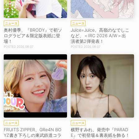
ニュース
ニュース
奥村優季、『BRODY』で初ソ
Juice=Juice、高嶺のなでしこ
ログラビア＆限定版表紙に登
など、＜IRC 2026 A/W＞出
場！
演者第2弾発表！
2026.08.07
2026.08.07
ニュース
ニュース
FRUITS ZIPPER、GRe4N BO
横野すみれ、発売中『PARAD
YZ書き下ろしの東武鉄道コラ
E』で初登場＆裏表紙を飾る！