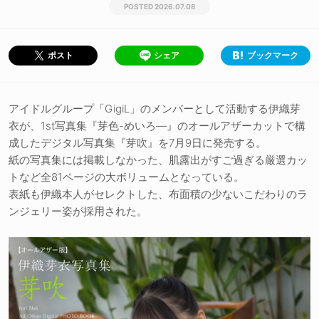
2026.07.08
シェア
ブックマーク
ポスト
アイドルグループ「GigiL」のメンバーとして活動する伊織芽
衣が、1st写真集『芽色-めいろ―』のオールアザーカットで構
成したデジタル写真集『芽吹』を7月9日に発売する。
紙の写真集には掲載しなかった、肌露出がすご過ぎる厳選カッ
トなど全81ページの大ボリュームとなっている。
表紙も伊織本人がセレクトした、布面積の少ないこだわりのラ
ンジェリー姿が採用された。