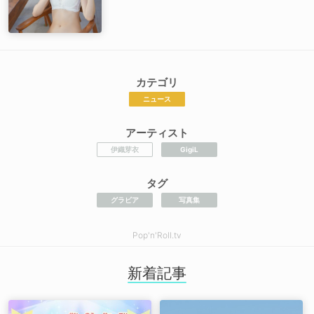
カテゴリ
ニュース
アーティスト
伊織芽衣
GigiL
タグ
グラビア
写真集
Pop'n'Roll.tv
新着記事