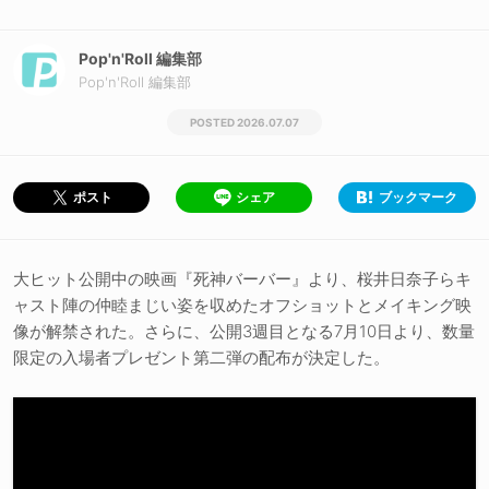
Pop'n'Roll 編集部
Pop'n'Roll 編集部
2026.07.07
シェア
ブックマーク
ポスト
大ヒット公開中の映画『死神バーバー』より、桜井日奈子らキ
ャスト陣の仲睦まじい姿を収めたオフショットとメイキング映
像が解禁された。さらに、公開3週目となる7月10日より、数量
限定の入場者プレゼント第二弾の配布が決定した。