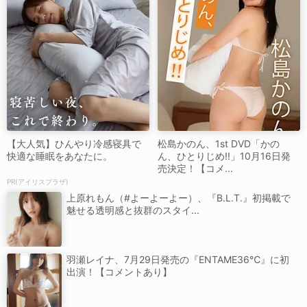
【大人気】ひんやり冷感寝具で
松島かのん、1st DVD「かの
快適な睡眠をあなたに。
ん、ひとりじめ!!」10月16日発
売決定！【コメ...
PR(アイリスプラザ)
上原れもん（#よーよーよー）、『B.L.T.』初掲載で
魅せる透明感と抜群のスタイ...
羽瀬レイナ、7月29日発売の『ENTAME36℃』に初
出演！【コメントあり】