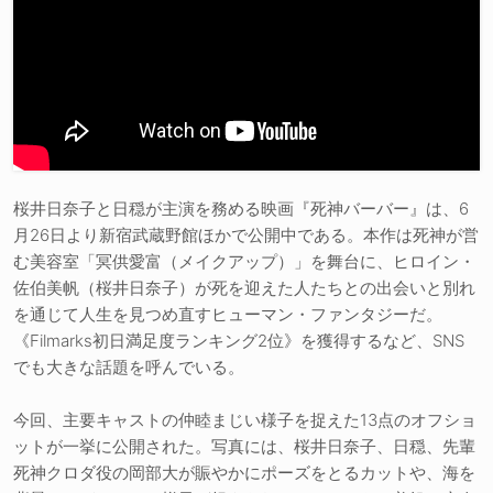
桜井日奈子と日穏が主演を務める映画『死神バーバー』は、6
月26日より新宿武蔵野館ほかで公開中である。本作は死神が営
む美容室「冥供愛富（メイクアップ）」を舞台に、ヒロイン・
佐伯美帆（桜井日奈子）が死を迎えた人たちとの出会いと別れ
を通じて人生を見つめ直すヒューマン・ファンタジーだ。
《Filmarks初日満足度ランキング2位》を獲得するなど、SNS
でも大きな話題を呼んでいる。
今回、主要キャストの仲睦まじい様子を捉えた13点のオフショ
ットが一挙に公開された。写真には、桜井日奈子、日穏、先輩
死神クロダ役の岡部大が賑やかにポーズをとるカットや、海を