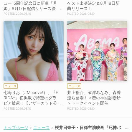
ュー15周年記念日に新曲「月
ゲスト出演決定＆8月18日新
姫」8月17日配信リリース決
曲リリース！
定！
2026.08.10
2026.08.10
ニュース
ニュース
七海りお（#Mooove!）、『F
井上裕介、峯岸みなみ、森香
RIDAY』初掲載で待望のグラ
澄ら登場！＜恋の神回診断所
ビア披露！【アザーカット公
＞トークイベント開催
開】
2026.08.10
2026.08.10
トップページ
ニュース
桜井日奈子・日穏主演映画『死神バ