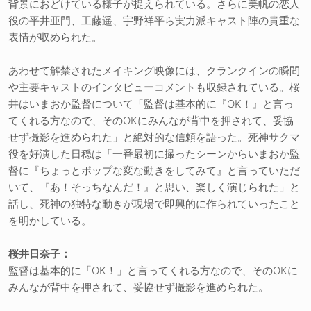
背景におどけている様子が捉えられている。さらに美帆の恋人
役の平井亜門、工藤遥、宇野祥平ら実力派キャスト陣の貴重な
表情が収められた。
あわせて解禁されたメイキング映像には、クランクインの瞬間
や主要キャストのインタビューコメントも収録されている。桜
井はいまおか監督について「監督は基本的に『OK！』と言っ
てくれる方なので、そのOKにみんなが背中を押されて、妥協
せず撮影を進められた」と絶対的な信頼を語った。死神サクマ
役を好演した日穏は「一番最初に撮ったシーンからいまおか監
督に『ちょっとポップな変な動きをしてみて』と言っていただ
いて、『あ！そっちなんだ！』と思い、楽しく演じられた」と
話し、死神の独特な動きが現場で即興的に作られていったこと
を明かしている。
桜井日奈子：
監督は基本的に「OK！」と言ってくれる方なので、そのOKに
みんなが背中を押されて、妥協せず撮影を進められた。