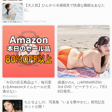
【大人気】ひんやり冷感寝具で快適な睡眠をあなた
に。
PR(アイリスプラザ)
「今日の目玉商品は？」毎日変
成瀬かのん（JAPANARIZM）、
わるAmazonタイムセールが見
3rd DVD『ピーチライン』7月2
逃せない
9日発売...
PR(Amazon)
ちとせよしの、写真集『いまを艶やかに』発売記念
カット公開！