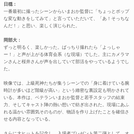
日穏：
一番最初に撮ったシーンからいまおか監督に「ちょっとポップ
な変な動きをしてみて」と言っていただいて、「あ！そっちな
んだ！」と思い、楽しく演じられた。
岡部大：
ずっと明るく、楽しかった。ばっちり撮れたら「よっしゃ
ー！」と声が上がる体育会系（な現場）でした。主にカメラマ
ンさんと桜井さんが声を出していて部活をやっているようでし
た。
映像では、上級死神たちが集うシーンでの「身に着けている腕
時計が多いほど階級が高い」という緻密な裏設定も明かされて
いる。本作は、ベテランいまおか監督と若手スタッフの結束
力、そしてキャスト陣の熱い想いで紡ぎ出された。現場にあふ
れる温かい雰囲気そのものが、物語を作り上げたことを確信さ
せる内容となっている。
さらに大ヒットを記念し、入場者プレゼント第二弾として、オ