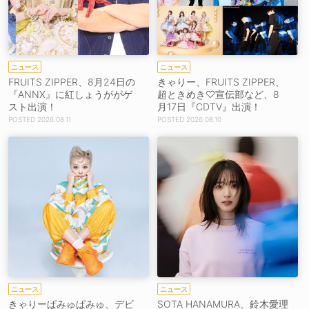
ニュース
ニュース
FRUITS ZIPPER、8月24日の
きゃりー、FRUITS ZIPPER、
『ANNX』に紅しょうががゲ
超ときめき♡宣伝部など、8
スト出演！
月17日『CDTV』出演！
2026.08.11
2026.08.10
ニュース
ニュース
きゃりーぱみゅぱみゅ、デビ
SOTA HANAMURA、鈴木愛理