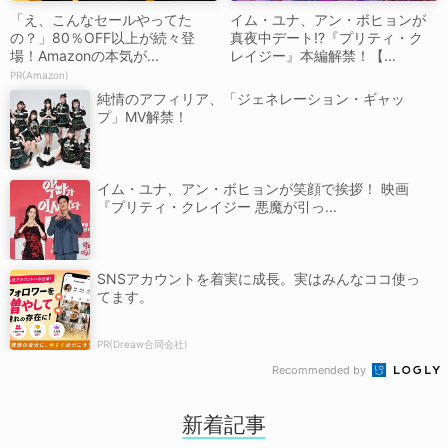
「え、こんなセールやってた
イム・ユナ、アン・ボヒョンが
の？」80％OFF以上が続々登
真夜中デート!?『プリティ・ク
場！Amazonの本気が...
レイジー』本編解禁！【...
PR(Amazon)
純情のアフィリア、「ジェネレーション・ギャッ
プ」MV解禁！
イム・ユナ、アン・ボヒョンが笑顔で挨拶！ 映画
『プリティ・クレイジー 悪魔が引っ...
SNSアカウントを着実に成長。実はみんなココ使っ
てます。
PR(Dreaw合同会社)
Recommended by
新着記事