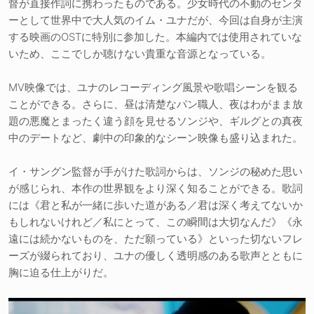
督が直接作詞に携わったものである。少女時代の不動のセンタ
ーとして世界中で大人気のイム・ユナだが、今回は自身が主演
する映画のOSTに特別に参加した。本編内では使用されていな
いため、ここでしか聴けない貴重な音源となっている。
MV映像では、ユナのレコーディング風景や歌唱シーンを観る
ことができる。さらに、昼は清楚なパン職人、夜はわがまま放
題の悪魔とまったく違う顔を見せるソンジや、ギルグとの真夜
中のデートなど、劇中の印象的なシーン映像も盛り込まれた。
イ・サングン監督が手がけた歌詞からは、ソンジの秘めた思い
が感じられ、本作の世界観をより深く知ることができる。歌詞
には《君と私が一緒に歩いた道がある／君は深く考えてないか
もしれないけれど／私にとって、この瞬間は大切なんだ》《永
遠には続かないものを、ただ願っている》といった切ないフレ
ーズが綴られており、ユナの優しく透明感のある歌声とともに
胸に迫る仕上がりだ。