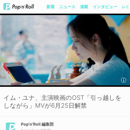
新着
ニュース
連載
インタビュー
レポ
イム・ユナ、主演映画のOST「引っ越しを
しながら」MVが6月25日解禁
Pop'n'Roll 編集部