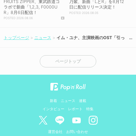
FRUITS ZIPPER、東武鉄道コ
乃紫、新曲「LとR」を8月12
ラボで新曲「1,2,3, F0000U
日に配信リリース決定！
R」8月6日配信！
2026.08.05
2026.08.06
トップページ
ニュース
イム・ユナ、主演映画のOST「引っ
越しをしながら」MVが6月25日解禁
ページトップ
新着
ニュース
連載
インタビュー
レポート
特集
運営会社
お問い合わせ