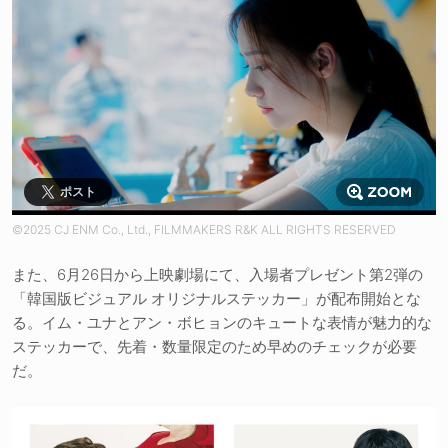
ポスト
©2025 CJ ENM Co., Ltd., FILMMAKERS R&K ALL RIGHTS RESERVED
また、6月26日から上映劇場にて、入場者プレゼント第2弾の
「韓国版ビジュアル オリジナルステッカー」が配布開始とな
る。イム・ユナとアン・ボヒョンのキュートな表情が魅力的な
ステッカーで、先着・数量限定のため早めのチェックが必要
だ。