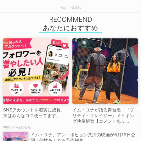
Pop'n'Roll.tv
RECOMMEND
SNSアカウントを着実に成長。
イム・ユナが語る舞台裏！『プ
実はみんなココ使ってます。
リティ・クレイジー』メイキン
グ映像解禁【コメントあり...
PR(Dreaw合同会社)
イム・ユナ、アン・ボヒョン共演の映画が6月19日公
開！個性あふれる予告解禁