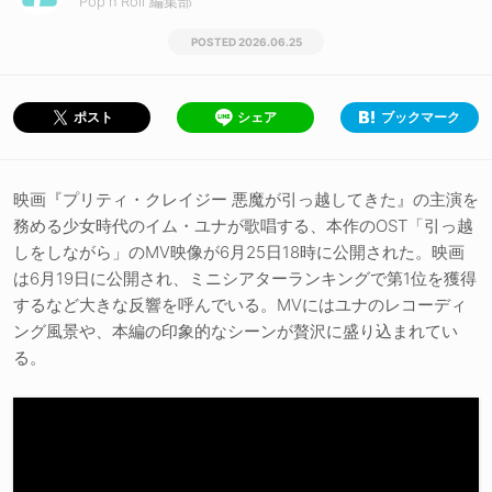
Pop'n'Roll 編集部
2026.06.25
シェア
ブックマーク
ポスト
映画『プリティ・クレイジー 悪魔が引っ越してきた』の主演を
務める少女時代のイム・ユナが歌唱する、本作のOST「引っ越
しをしながら」のMV映像が6月25日18時に公開された。映画
は6月19日に公開され、ミニシアターランキングで第1位を獲得
するなど大きな反響を呼んでいる。MVにはユナのレコーディ
ング風景や、本編の印象的なシーンが贅沢に盛り込まれてい
る。