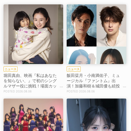
ニュース
ニュース
堀田真由、映画『私はあなた
飯田栞月・小南満佑子、ミュ
を知らない、』で初のシング
ージカル『ファントム』出
ルマザー役に挑戦！場面カッ
演！加藤和樹＆城田優も続投
トを解禁！【コメントあり】
【コメントあり】
2026.08.06
2026.08.06