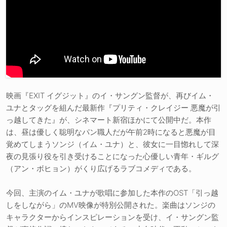
映画『EXIT イグジット』のイ・サングン監督が、再びイム・
ユナとタッグを組んだ最新作『プリティ・クレイジー 悪魔が引
っ越してきた』が、シネマート新宿ほかにて公開中だ。本作
は、昼は優しく聡明なパン職人だが午前2時になると悪魔が目
覚めてしまうソンジ（イム・ユナ）と、彼女に一目惚れして深
夜の見張り役を引き受けることになった心優しい青年・ギルグ
（アン・ボヒョン）がくり広げるラブコメディである。
今回、主演のイム・ユナが歌唱に参加した本作のOST「引っ越
しをしながら」のMV映像が特別公開された。楽曲はソンジの
キャラクターからインスピレーションを受け、イ・サングン監