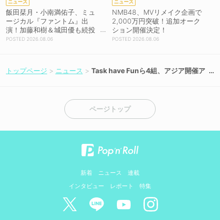
ニュース
ニュース
飯田栞月・小南満佑子、ミュ
NMB48、MVリメイク企画で
ージカル『ファントム』出
2,000万円突破！追加オーク
演！加藤和樹＆城田優も続投
ション開催決定！
【コメントあり】
2026.08.06
2026.08.06
トップページ
ニュース
Task have Funら4組、アジア開催ア
ンバサダーに就任！＜@JAM EXPO
2026＞上海・台北で同時多発開催決
定！
ページトップ
新着
ニュース
連載
インタビュー
レポート
特集