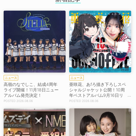
ニュース
ニュース
高嶺のなでしこ、結成4周年
亜咲花、あfろ描き下ろしスペ
ライブ開催！11月18日ニュー
シャルジャケット公開！10周
アルバム発売決定！
年ベストアルバム9月16日リ
リース！
2026.08.06
2026.08.06