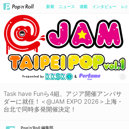
新着
ニュース
連載
インタビュー
レポ
Task have Funら4組、アジア開催アンバサ
ダーに就任！＜@JAM EXPO 2026＞上海・
台北で同時多発開催決定！
Pop'n'Roll 編集部