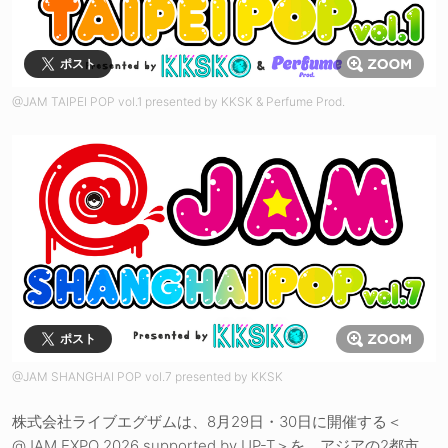
ポスト
@JAM TAIPEI POP vol.1 presented by KKSK & Perfume Prod.
ポスト
@JAM SHANGHAI POP vol.7 presented by KKSK
株式会社ライブエグザムは、8月29日・30日に開催する＜
@JAM EXPO 2026 supported by UP-T＞を、アジアの2都市