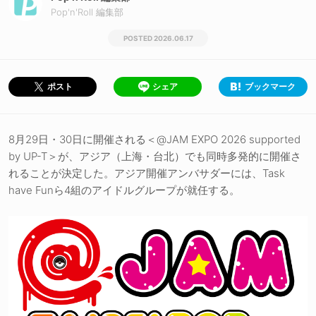
Pop'n'Roll 編集部
2026.06.17
シェア
ブックマーク
ポスト
8月29日・30日に開催される＜@JAM EXPO 2026 supported
by UP-T＞が、アジア（上海・台北）でも同時多発的に開催さ
れることが決定した。アジア開催アンバサダーには、Task
have Funら4組のアイドルグループが就任する。