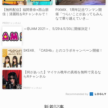
【無料配信】福間香奈×西山朋
PiXMiX、1周年記念ワンマン開
佳｜清麗戦をRチャンネルで！
催「つらいことがあってもみん
なで乗り越えていき...
PR(Rチャンネル)
＜@JAM 2021＞、5/29＆5/30に開催決定！
SKE48、『CASHb』とのコラボキャンペーン開催！
【何があった】マイケル晩年の真相を無料で見るな
らRチャンネル
PR(Rチャンネル)
Recommended by
新着記事