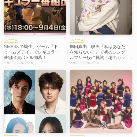
ニュース
ニュース
NMB48 11期生、ゲーム『ド
堀田真由、映画『私はあなた
ゥームズデイ』でレギュラー
を知らない、』で初のシング
番組出演バトル開幕！
ルマザー役に挑戦！場面カッ
トを解禁！【コメントあり】
2026.08.06
2026.08.06