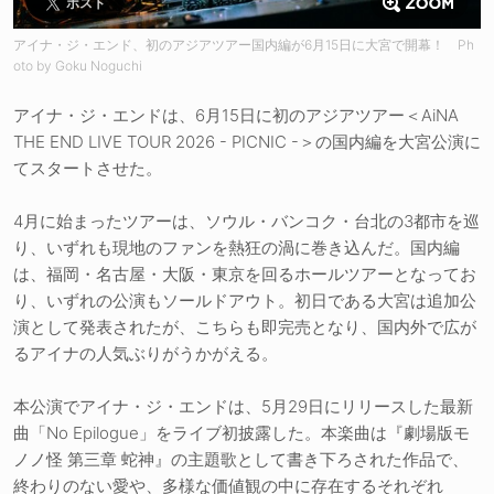
ポスト
アイナ・ジ・エンド、初のアジアツアー国内編が6月15日に大宮で開幕！ Ph
oto by Goku Noguchi
アイナ・ジ・エンドは、6月15日に初のアジアツアー＜AiNA
THE END LIVE TOUR 2026 - PICNIC -＞の国内編を大宮公演に
てスタートさせた。
4月に始まったツアーは、ソウル・バンコク・台北の3都市を巡
り、いずれも現地のファンを熱狂の渦に巻き込んだ。国内編
は、福岡・名古屋・大阪・東京を回るホールツアーとなってお
り、いずれの公演もソールドアウト。初日である大宮は追加公
演として発表されたが、こちらも即完売となり、国内外で広が
るアイナの人気ぶりがうかがえる。
本公演でアイナ・ジ・エンドは、5月29日にリリースした最新
曲「No Epilogue」をライブ初披露した。本楽曲は『劇場版モ
ノノ怪 第三章 蛇神』の主題歌として書き下ろされた作品で、
終わりのない愛や、多様な価値観の中に存在するそれぞれ