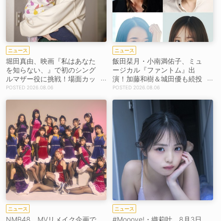
ニュース
ニュース
堀田真由、映画『私はあなた
飯田栞月・小南満佑子、ミュ
を知らない、』で初のシング
ージカル『ファントム』出
ルマザー役に挑戦！場面カッ
演！加藤和樹＆城田優も続投
トを解禁！【コメントあり】
【コメントあり】
2026.08.06
2026.08.06
ニュース
ニュース
NMB48、MVリメイク企画で
#Mooove!・織莉叶、8月3日