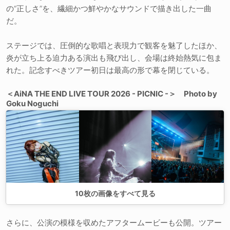
の“正しさ”を、繊細かつ鮮やかなサウンドで描き出した一曲
だ。
ステージでは、圧倒的な歌唱と表現力で観客を魅了したほか、
炎が立ち上る迫力ある演出も飛び出し、会場は終始熱気に包ま
れた。記念すべきツアー初日は最高の形で幕を閉じている。
＜AiNA THE END LIVE TOUR 2026 - PICNIC -＞ Photo by
Goku Noguchi
10
枚の画像をすべて見る
さらに、公演の模様を収めたアフタームービーも公開。ツアー