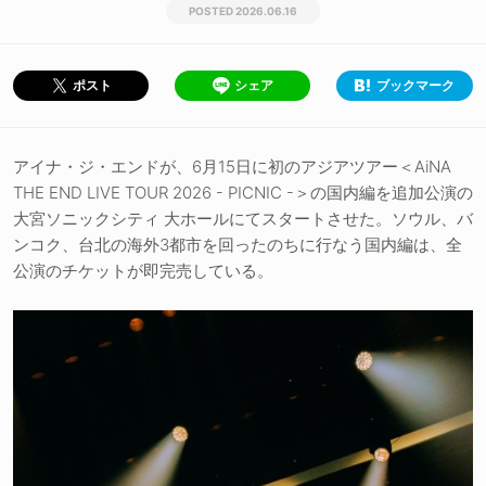
2026.06.16
シェア
ブックマーク
ポスト
アイナ・ジ・エンドが、6月15日に初のアジアツアー＜AiNA
THE END LIVE TOUR 2026 - PICNIC -＞の国内編を追加公演の
大宮ソニックシティ 大ホールにてスタートさせた。ソウル、バ
ンコク、台北の海外3都市を回ったのちに行なう国内編は、全
公演のチケットが即完売している。