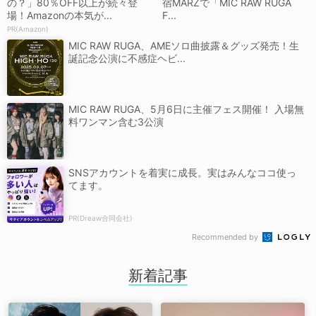
の？」80％OFF以上が続々登
宿MARZで「MIC RAW RUGA
場！Amazonの本気が...
F...
PR(Amazon)
MIC RAW RUGA、AMEソロ曲披露＆グッズ発売！生
誕記念公演に不感症ヘビ...
MIC RAW RUGA、5月6日に主催フェス開催！ 入場無
料ワンマン含む3公演
SNSアカウントを着実に成長。実はみんなココ使っ
てます。
PR(Dreaw合同会社)
Recommended by
新着記事