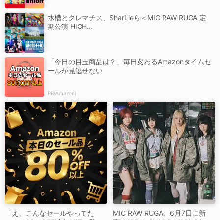
水槽とクレマチス、SharLieら＜MIC RAW RUGA 定
期公演 HIGH...
「今日の目玉商品は？」毎日変わるAmazonタイムセ
ールが見逃せない
PR(Amazon)
「え、こんなセールやってた
MIC RAW RUGA、6月7日に新