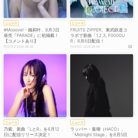
ニュース
ニュース
#Mooove!・織莉叶、8月3日
FRUITS ZIPPER、東武鉄道コ
発売『PARADE』に初掲載！
ラボで新曲「1,2,3, F0000U
【コメントあり】
R」8月6日配信！
2026.08.06
2026.08.06
ニュース
ニュース
乃紫、新曲「LとR」を8月12
ラッパー・葉瑚（HACO）、
日に配信リリース決定！
「Midnight Stage」を8月5日