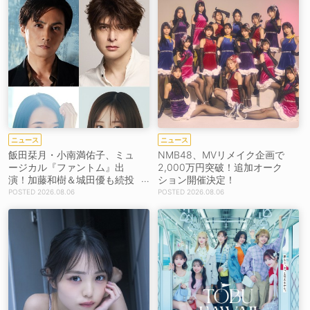
ニュース
ニュース
飯田栞月・小南満佑子、ミュ
NMB48、MVリメイク企画で
ージカル『ファントム』出
2,000万円突破！追加オーク
演！加藤和樹＆城田優も続投
ション開催決定！
【コメントあり】
2026.08.06
2026.08.06