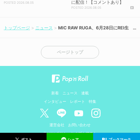
に配信！【コメントあり】
2026.08.05
2026.08.05
トップページ
ニュース
MIC RAW RUGA、6月28日にREI生
誕SP公演開催！ソロ音源集＆ZINEも
発売
ページトップ
新着
ニュース
連載
インタビュー
レポート
特集
運営会社
お問い合わせ
Cookieポリシーとオプトアウト
シェア
ブックマーク
ポスト