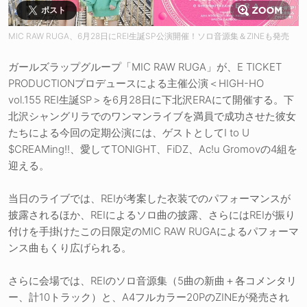
ポスト
MIC RAW RUGA、6月28日にREI生誕SP公演開催！ソロ音源集＆ZINEも発売
ガールズラップグループ「MIC RAW RUGA」が、E TICKET
PRODUCTIONプロデュースによる主催公演＜HIGH-HO
vol.155 REI生誕SP＞を6月28日に下北沢ERAにて開催する。下
北沢シャングリラでのワンマンライブを満員で成功させた彼女
たちによる今回の定期公演には、ゲストとしてI to U
$CREAMing!!、愛してTONIGHT、FiDZ、Ac!u Gromovの4組を
迎える。
当日のライブでは、REIが考案した衣装でのパフォーマンスが
披露されるほか、REIによるソロ曲の披露、さらにはREIが振り
付けを手掛けたこの日限定のMIC RAW RUGAによるパフォーマ
ンス曲もくり広げられる。
さらに会場では、REIのソロ音源集（5曲の新曲＋各コメンタリ
ー、計10トラック）と、A4フルカラー20PのZINEが発売され