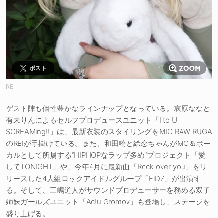
ポスト
REI
ゲスト陣も個性豊かなラインナップとなっている。哀原ななと
有未りんによるセルフプロデュースユニット「I to U
$CREAMing!!」は、最新衣装のスタイリングをMIC RAW RUGA
のREIが手掛けている。また、和田輪と絵恋ちゃんがMC＆ボー
カルとして所属する“HIPHOPなラップ多め”プロジェクト「愛
してTONIGHT」や、今年4月に最新曲「Rock over you」をリ
リースした4人組ロックアイドルグループ「FiDZ」が出演す
る。そして、三嶋道人がサウンドプロデューサーを務める双子
姉妹ガールズユニット「Ac!u Gromov」も登場し、ステージを
盛り上げる。