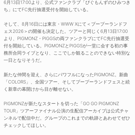
6月13日17:00より、公式ファンクラブ「ぴぐもんずのひみつき
ち」にてFC先行抽選受付を開始している。
そして、8月16日には東京・WWW Xにて＜プープーランドフ
ェス2026＞の開催も決定した。ツアーと同じく6月13日17:00
より、PIGMONZ・PIGGSの両ファンクラブにてFC先行抽選受
付を開始している。PIGMONZとPIGGSが一堂に会する初の事
務所合同ライブとなり、ここでしか観ることのできない特別な
一日となりそうだ。
新たな仲間を迎え、さらにパワフルになったPIGMONZ。新曲
「COLORS」、全国ツアー、そしてプープーランドフェスと続
く新章の幕開けから目が離せない。
PIGMONZが新たなスタートを切った「GO GO PIGMONZ
TOUR」ツアーファイナル公演の生配信アーカイブは公式チャ
ンネルで配信中だ。グループのこれまでの軌跡とあわせてぜひ
チェックしてほしい。