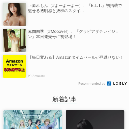
上原れもん（#よーよーよー）、『B.L.T.』初掲載で
魅せる透明感と抜群のスタイ...
赤間四季（#Mooove!）、『グラビアザテレビジョ
ン』本日発売号に初登場！
【毎日変わる】Amazonタイムセールが見逃せない！
PR(Amazon)
Recommended by
新着記事