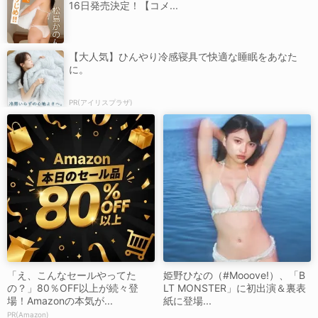
16日発売決定！【コメ...
【大人気】ひんやり冷感寝具で快適な睡眠をあなた
に。
PR(アイリスプラザ)
「え、こんなセールやってた
姫野ひなの（#Mooove!）、「B
の？」80％OFF以上が続々登
LT MONSTER」に初出演＆裏表
場！Amazonの本気が...
紙に登場...
PR(Amazon)