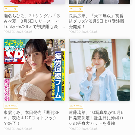
ニュース
ニュース
瀬名ちひろ、7thシングル「飲
長浜広奈、『天下無双』初番
みべ夏」8月5日リリース！＜
組グッズが8月5日より受注販
LuckyFes'26＞で初披露も決
売開始！
定
2026.08.05
2026.08.05
ニュース
ニュース
東雲うみ、本日発売『週刊SP
遠藤璃菜、1st写真集が10月6
A!』表紙＆12Pフォトブック
日発売決定！誕生日に沖縄ロ
で魅了！
ケの等身大カットを凝縮
2026.08.05
2026.08.05