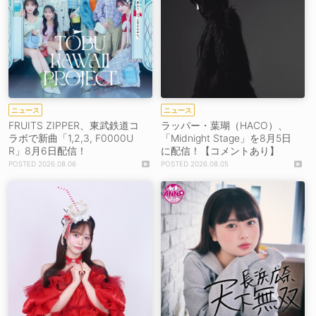
ニュース
ニュース
FRUITS ZIPPER、東武鉄道コ
ラッパー・葉瑚（HACO）、
ラボで新曲「1,2,3, F0000U
「Midnight Stage」を8月5日
R」8月6日配信！
に配信！【コメントあり】
2026.08.06
2026.08.05