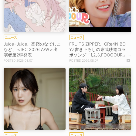
ニュース
ニュース
Juice=Juice、高嶺のなでしこ
FRUITS ZIPPER、GRe4N BO
など、＜IRC 2026 A/W＞出
YZ書き下ろしの東武鉄道コラ
演者第2弾発表！
ボソング「1,2,3,FOOOOUR」
をリリース＆MV公開！
2026.08.07
2026.08.07
ニュース
ニュース