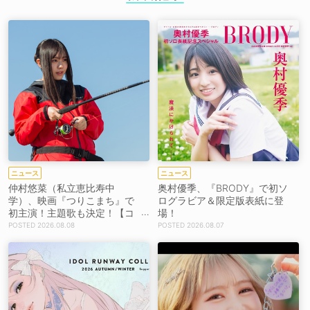
ニュース
ニュース
仲村悠菜（私立恵比寿中
奥村優季、『BRODY』で初ソ
学）、映画『つりこまち』で
ログラビア＆限定版表紙に登
初主演！主題歌も決定！【コ
場！
メントあり】
2026.08.08
2026.08.07