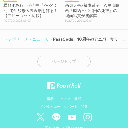
横野すみれ、発売中『PARAD
西畑大吾×福本莉子、W主演映
E』で初登場＆裏表紙を飾る！
画『時給三〇〇円の死神』の
【アザーカット掲載】
場面写真が初解禁！
2026.08.07
2026.08.07
トップページ
ニュース
PassCode、10周年のアニバーサリ
ーイヤーに2016年以来となる＜TIF2
026＞出演決定！
ページトップ
新着
ニュース
連載
インタビュー
レポート
特集
運営会社
お問い合わせ