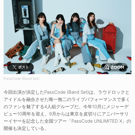
ポスト
PassCode (Band Set)
今回出演が決定したPassCode (Band Set)は、ラウドロックと
アイドルを融合させた唯一無二のライブパフォーマンスで多く
のファンを魅了する4人組グループだ。今年10月にメジャーデ
ビュー10周年を迎え、9月からは東京を皮切りにアニバーサリ
ーイヤーを記念した全国ツアー「PassCode UNLIMITED X」の
開催も決定している。