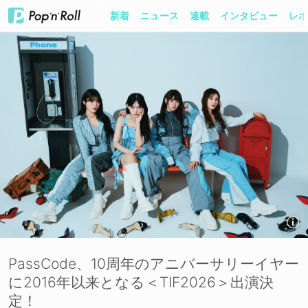
新着
ニュース
連載
インタビュー
レポ
PassCode、10周年のアニバーサリーイヤー
に2016年以来となる＜TIF2026＞出演決
定！