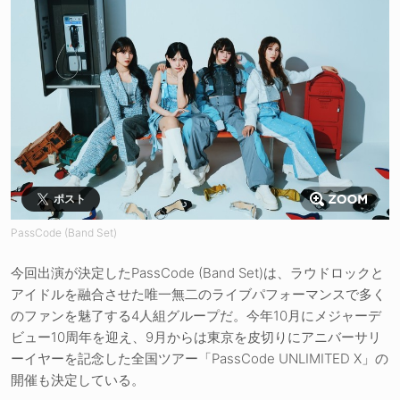
ポスト
PassCode (Band Set)
今回出演が決定したPassCode (Band Set)は、ラウドロックと
アイドルを融合させた唯一無二のライブパフォーマンスで多く
のファンを魅了する4人組グループだ。今年10月にメジャーデ
ビュー10周年を迎え、9月からは東京を皮切りにアニバーサリ
ーイヤーを記念した全国ツアー「PassCode UNLIMITED X」の
開催も決定している。