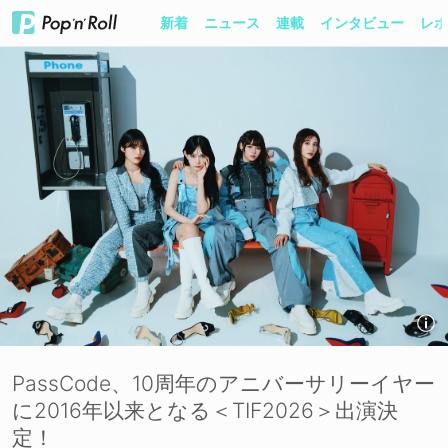
新着
ニュース
連載
インタビュー
レポ
PassCode、10周年のアニバーサリーイヤー
に2016年以来となる＜TIF2026＞出演決
定！