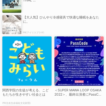
TIVAL ...
【大人気】ひんやり冷感寝具で快適な睡眠をあなた
に。
PR(アイリスプラザ)
関西学院の生徒が考える、こど
＜SUPER MAWA LOOP OSAKA
もたちが生きやすい社会とは
2022＞、最終出演者にPassC...
PR(住友生命福祉文化財団)