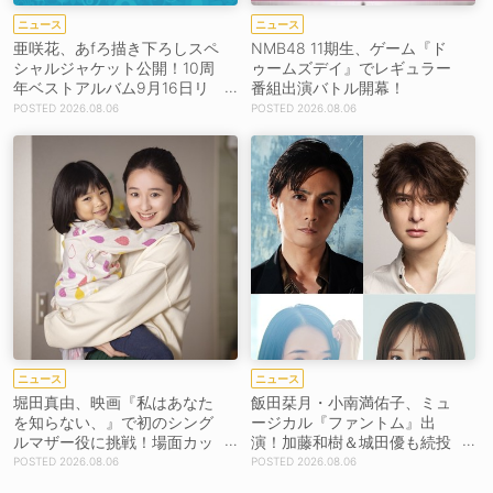
ニュース
ニュース
亜咲花、あfろ描き下ろしスペ
NMB48 11期生、ゲーム『ド
シャルジャケット公開！10周
ゥームズデイ』でレギュラー
年ベストアルバム9月16日リ
番組出演バトル開幕！
リース！
2026.08.06
2026.08.06
ニュース
ニュース
堀田真由、映画『私はあなた
飯田栞月・小南満佑子、ミュ
を知らない、』で初のシング
ージカル『ファントム』出
ルマザー役に挑戦！場面カッ
演！加藤和樹＆城田優も続投
トを解禁！【コメントあり】
【コメントあり】
2026.08.06
2026.08.06