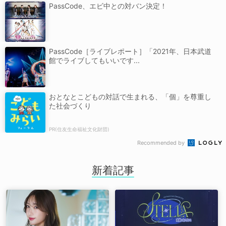
PassCode、エビ中との対バン決定！
PassCode［ライブレポート］「2021年、日本武道
館でライブしてもいいです...
おとなとこどもの対話で生まれる、「個」を尊重し
た社会づくり
PR(住友生命福祉文化財団)
Recommended by
新着記事