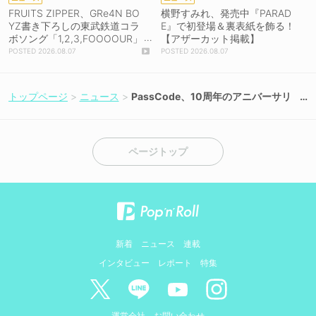
FRUITS ZIPPER、GRe4N BO
横野すみれ、発売中『PARAD
YZ書き下ろしの東武鉄道コラ
E』で初登場＆裏表紙を飾る！
ボソング「1,2,3,FOOOOUR」
【アザーカット掲載】
をリリース＆MV公開！
2026.08.07
2026.08.07
トップページ
ニュース
PassCode、10周年のアニバーサリ
ーイヤーに2016年以来となる＜TIF2
026＞出演決定！
ページトップ
新着
ニュース
連載
インタビュー
レポート
特集
運営会社
お問い合わせ