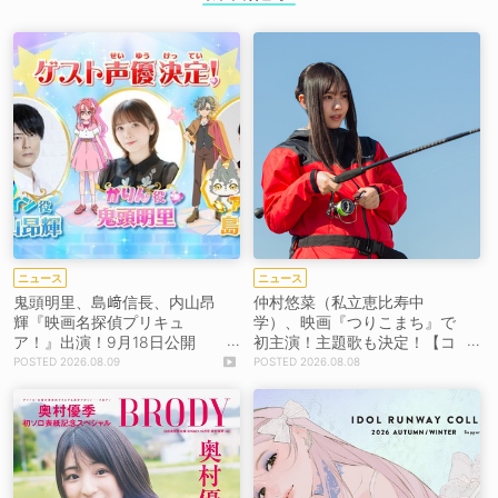
ニュース
ニュース
鬼頭明里、島﨑信長、内山昂
仲村悠菜（私立恵比寿中
輝『映画名探偵プリキュ
学）、映画『つりこまち』で
ア！』出演！9月18日公開
初主演！主題歌も決定！【コ
【コメントあり】
メントあり】
2026.08.09
2026.08.08