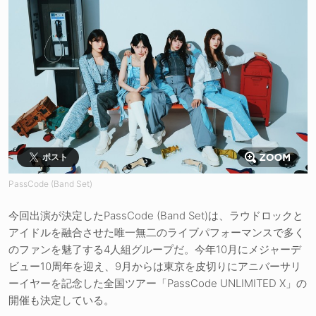
ポスト
PassCode (Band Set)
今回出演が決定したPassCode (Band Set)は、ラウドロックと
アイドルを融合させた唯一無二のライブパフォーマンスで多く
のファンを魅了する4人組グループだ。今年10月にメジャーデ
ビュー10周年を迎え、9月からは東京を皮切りにアニバーサリ
ーイヤーを記念した全国ツアー「PassCode UNLIMITED X」の
開催も決定している。