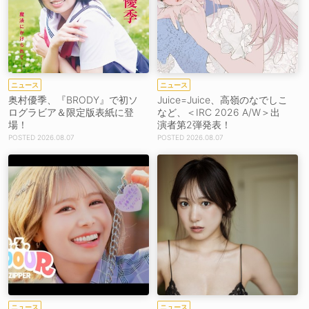
ニュース
ニュース
奥村優季、『BRODY』で初ソ
Juice=Juice、高嶺のなでしこ
ログラビア＆限定版表紙に登
など、＜IRC 2026 A/W＞出
場！
演者第2弾発表！
2026.08.07
2026.08.07
ニュース
ニュース