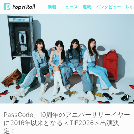
新着
ニュース
連載
インタビュー
レポ
PassCode、10周年のアニバーサリーイヤー
に2016年以来となる＜TIF2026＞出演決
定！