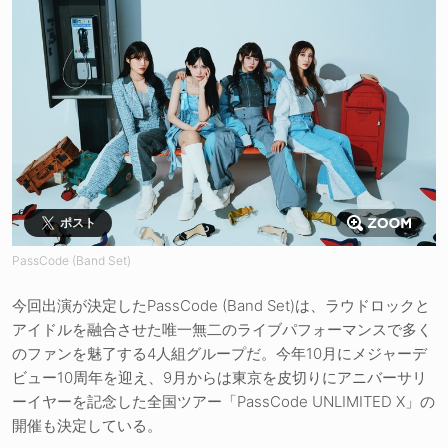
ポスト
PassCode (Band Set)
今回出演が決定したPassCode (Band Set)は、ラウドロックと
アイドルを融合させた唯一無二のライブパフォーマンスで多く
のファンを魅了する4人組グループだ。今年10月にメジャーデ
ビュー10周年を迎え、9月からは東京を皮切りにアニバーサリ
ーイヤーを記念した全国ツアー「PassCode UNLIMITED X」の
開催も決定している。