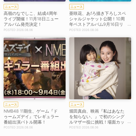
ニュース
ニュース
高嶺のなでしこ、結成4周年
亜咲花、あfろ描き下ろしスペ
ライブ開催！11月18日ニュー
シャルジャケット公開！10周
アルバム発売決定！
年ベストアルバム9月16日リ
リース！
2026.08.06
2026.08.06
ニュース
ニュース
NMB48 11期生、ゲーム『ド
堀田真由、映画『私はあなた
ゥームズデイ』でレギュラー
を知らない、』で初のシング
番組出演バトル開幕！
ルマザー役に挑戦！場面カッ
トを解禁！【コメントあり】
2026.08.06
2026.08.06