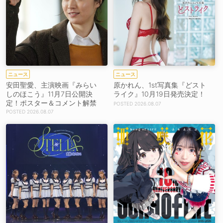
ニュース
ニュース
安田聖愛、主演映画『みらい
原かれん、1st写真集『どスト
しのほこう』11月7日公開決
ライク』10月19日発売決定！
定！ポスター＆コメント解禁
2026.08.07
2026.08.07