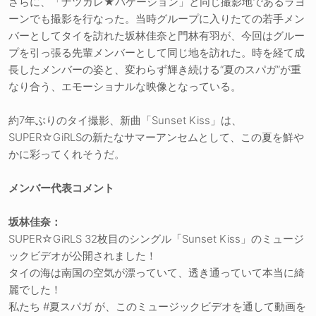
さらに、「ナツカレ★バケーション」と同じ撮影地であるラヨ
ーンでも撮影を行なった。当時グループに入りたての若手メン
バーとしてタイを訪れた坂林佳奈と門林有羽が、今回はグルー
プを引っ張る先輩メンバーとして同じ地を訪れた。時を経て成
長したメンバーの姿と、変わらず輝き続ける“夏のスパガ”が重
なり合う、エモーショナルな映像となっている。
約7年ぶりのタイ撮影、新曲「Sunset Kiss」は、
SUPER☆GiRLSの新たなサマーアンセムとして、この夏を鮮や
かに彩ってくれそうだ。
メンバー代表コメント
坂林佳奈：
SUPER☆GiRLS 32枚目のシングル「Sunset Kiss」のミュージ
ックビデオが公開されました！
タイの海は南国の空気が漂っていて、透き通っていて本当に綺
麗でした！
私たち #夏スパガ が、このミュージックビデオを通して動画を