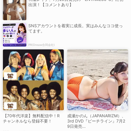
出演！【コメントあり】
SNSアカウントを着実に成長。実はみんなココ使っ
てます。
PR(Dreaw合同会社)
【70年代洋楽】無料配信中！R
成瀬かのん（JAPANARIZM）、
チャンネルなら登録不要！
3rd DVD『ピーチライン』7月2
9日発売...