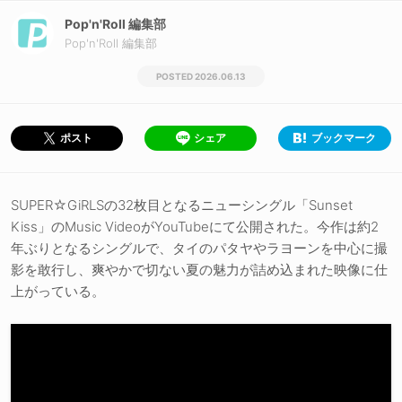
Pop'n'Roll 編集部
Pop'n'Roll 編集部
2026.06.13
シェア
ブックマーク
ポスト
SUPER☆GiRLSの32枚目となるニューシングル「Sunset
Kiss」のMusic VideoがYouTubeにて公開された。今作は約2
年ぶりとなるシングルで、タイのパタヤやラヨーンを中心に撮
影を敢行し、爽やかで切ない夏の魅力が詰め込まれた映像に仕
上がっている。