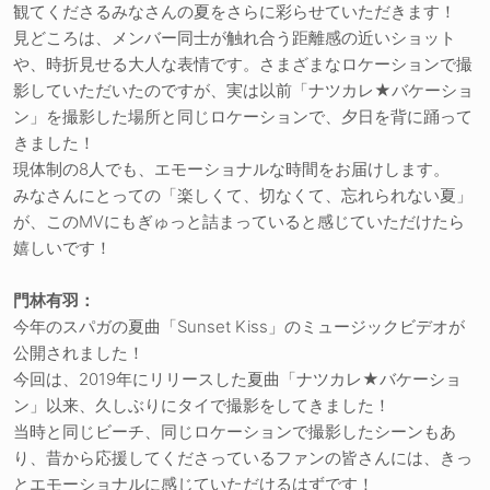
観てくださるみなさんの夏をさらに彩らせていただきます！
見どころは、メンバー同士が触れ合う距離感の近いショット
や、時折見せる大人な表情です。さまざまなロケーションで撮
影していただいたのですが、実は以前「ナツカレ★バケーショ
ン」を撮影した場所と同じロケーションで、夕日を背に踊って
きました！
現体制の8人でも、エモーショナルな時間をお届けします。
みなさんにとっての「楽しくて、切なくて、忘れられない夏」
が、このMVにもぎゅっと詰まっていると感じていただけたら
嬉しいです！
門林有羽：
今年のスパガの夏曲「Sunset Kiss」のミュージックビデオが
公開されました！
今回は、2019年にリリースした夏曲「ナツカレ★バケーショ
ン」以来、久しぶりにタイで撮影をしてきました！
当時と同じビーチ、同じロケーションで撮影したシーンもあ
り、昔から応援してくださっているファンの皆さんには、きっ
とエモーショナルに感じていただけるはずです！