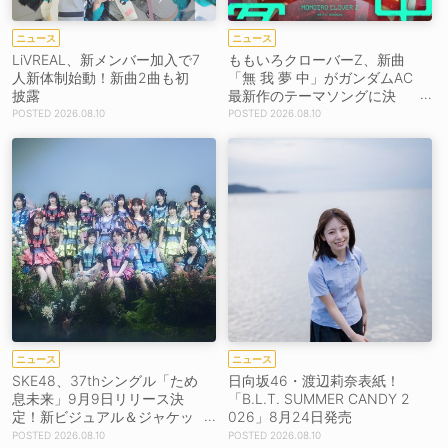
ニュース
ニュース
LiVREAL、新メンバー加入で7
ももいろクローバーZ、新曲
人新体制始動！新曲2曲も初
「無 我 夢 中」がガンダムAC
披露
最新作のテーマソングに決
定！8月26日配信リリース！
2026.08.10
2026.08.10
ニュース
ニュース
SKE48、37thシングル「ため
日向坂46・渡辺莉奈表紙！
息未来」9月9日リリース決
「B.L.T. SUMMER CANDY 2
定！新ビジュアル＆ジャケッ
026」8月24日発売
ト写真も一挙公開！
2026.08.10
2026.08.10