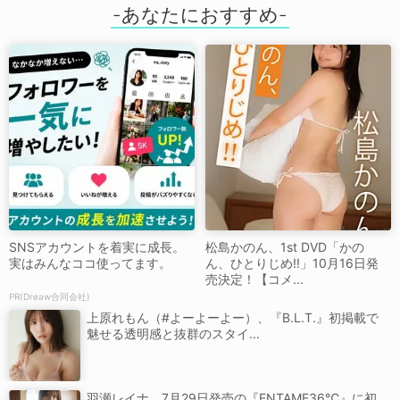
SNSアカウントを着実に成長。
松島かのん、1st DVD「かの
実はみんなココ使ってます。
ん、ひとりじめ!!」10月16日発
売決定！【コメ...
PR(Dreaw合同会社)
上原れもん（#よーよーよー）、『B.L.T.』初掲載で
魅せる透明感と抜群のスタイ...
羽瀬レイナ、7月29日発売の『ENTAME36℃』に初