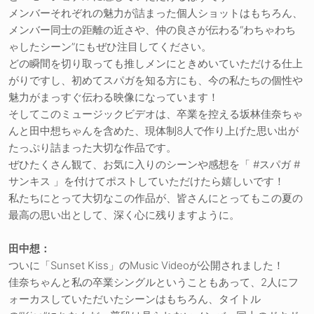
メンバーそれぞれの魅力が詰まった個人ショットはもちろん、
メンバー同士の距離の近さや、仲の良さが伝わる“わちゃわち
ゃしたシーン”にもぜひ注目してください。
どの瞬間を切り取っても推しメンにときめいていただける仕上
がりですし、初めてスパガを知る方にも、今の私たちの個性や
魅力がまっすぐ伝わる映像になっています！
そしてこのミュージックビデオは、卒業を控える坂林佳奈ちゃ
んと田中想ちゃんを含めた、現体制8人で作り上げた思い出が
たっぷり詰まった大切な作品です。
ぜひたくさん観て、お気に入りのシーンや感想を「 #スパガ #
サンキス 」を付けてポストしていただけたら嬉しいです！
私たちにとって大切なこの作品が、皆さんにとってもこの夏の
最高の思い出として、深く心に残りますように。
田中想：
ついに「Sunset Kiss」のMusic Videoが公開されました！
佳奈ちゃんと私の卒業シングルということもあって、2人にフ
ォーカスしていただいたシーンはもちろん、タイトル