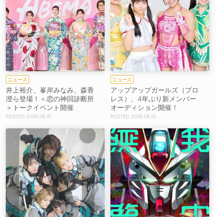
ニュース
ニュース
井上裕介、峯岸みなみ、森香
アップアップガールズ（プロ
澄ら登場！＜恋の神回診断所
レス）、4年ぶり新メンバー
＞トークイベント開催
オーディション開催！
2026.08.10
2026.08.10