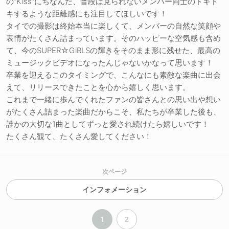
の“Kiss”にちなんだ、普段は見られないメンバー同士のドキド
キするような距離感にも注目してほしいです！
タイでの撮影は終始本当に楽しくて、メンバーの自然な笑顔や
表情がたくさん詰まっています。そのハッピーな空気感も含め
て、今のSUPER☆GiRLSの輝きをそのまま形に残せた、最高の
ミュージックビデオになったんじゃないかなって思います！
卒業を迎えるこのタイミングで、こんなにも素敵な楽曲に出会
えて、リリースできたことを心から嬉しく思います。
これまで一緒に歩んでくれたファンの皆さんとの思い出や想い
がたくさん詰まった楽曲だからこそ、私たちが卒業した後も、
誰かの大切な1曲としてずっと愛され続けたら嬉しいです！
たくさん観て、たくさん愛してください！
次ページ
インフォメーション
1
2