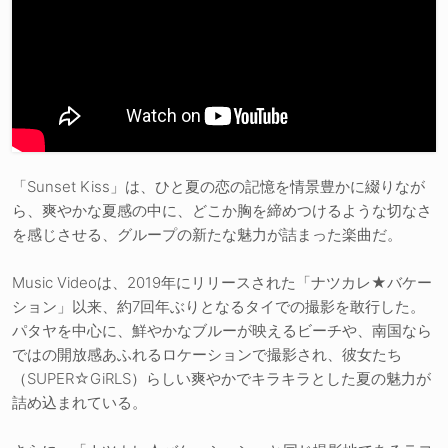
「Sunset Kiss」は、ひと夏の恋の記憶を情景豊かに綴りなが
ら、爽やかな夏感の中に、どこか胸を締めつけるような切なさ
を感じさせる、グループの新たな魅力が詰まった楽曲だ。
Music Videoは、2019年にリリースされた「ナツカレ★バケー
ション」以来、約7回年ぶりとなるタイでの撮影を敢行した。
パタヤを中心に、鮮やかなブルーが映えるビーチや、南国なら
ではの開放感あふれるロケーションで撮影され、彼女たち
（SUPER☆GiRLS）らしい爽やかでキラキラとした夏の魅力が
詰め込まれている。