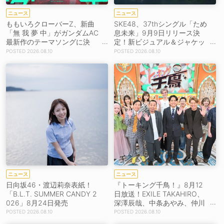
ニュース
ニュース
ももいろクローバーZ、新曲
SKE48、37thシングル「ため
「無 我 夢 中」がガンダムAC
息未来」9月9日リリース決
最新作のテーマソングに決
定！新ビジュアル＆ジャケッ
定！8月26日配信リリース！
ト写真も一挙公開！
2026.08.10
2026.08.10
ニュース
ニュース
日向坂46・渡辺莉奈表紙！
『トーキング千鳥！』8月12
「B.L.T. SUMMER CANDY 2
日放送！EXILE TAKAHIRO、
026」8月24日発売
深澤辰哉、中条あやみ、仲川
瑠夏ら豪華ゲストが集結！
2026.08.10
2026.08.10