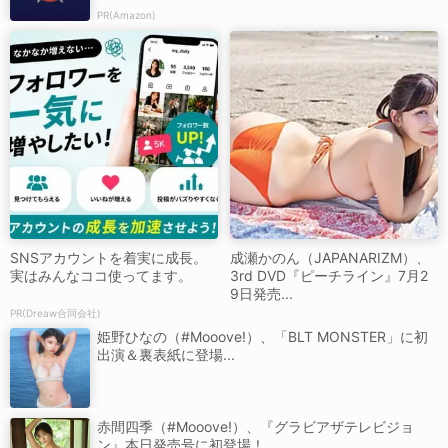
PR(Amazon)
SNSアカウントを着実に成長。
成瀬かのん（JAPANARIZM）、
実はみんなココ使ってます。
3rd DVD『ピーチライン』7月2
9日発売...
PR(Dreaw合同会社)
姫野ひなの（#Mooove!）、「BLT MONSTER」に初
出演＆裏表紙に登場...
赤間四季（#Mooove!）、『グラビアザテレビジョ
ン』本日発売号に初登場！