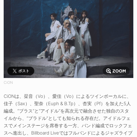
ポスト
CiON
CiONは、栞音（Vo）、愛佳（Vo）によるツインボーカルに、
佳子（Sax）、聖奈（Euph & B.Tp）、杏実（Pf）を加えた5人
編成。“ブラス”と“アイドル”を高次元で融合させた独自のスタ
イルから、“ブラドル”としても知られる存在だ。アイドルフェ
スでメインステージを席巻する一方、バンド編成でロックフェ
スへ進出し、Billboard Liveではフルバンドによるジャズライブ