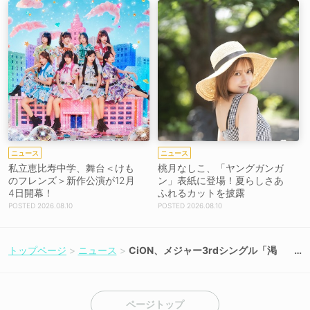
ニュース
ニュース
私立恵比寿中学、舞台＜けも
桃月なしこ、「ヤングガンガ
のフレンズ＞新作公演が12月
ン」表紙に登場！夏らしさあ
4日開幕！
ふれるカットを披露
2026.08.10
2026.08.10
トップページ
ニュース
CiON、メジャー3rdシングル「渇
望」がビルボード5位を記録！
ページトップ