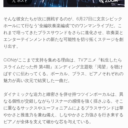
ポスト
そんな彼女たちが次に挑戦するのが、6月27日に文京シビック
ホールにて行なう“全編吹奏楽編成”でのワンマンライブだ。こ
れまで培ってきたブラスサウンドをさらに進化させ、吹奏楽と
エンターテインメントの新たな可能性を切り拓くステージを創
り出す。
CiONがここまで支持を集める理由は、TVアニメ『転生したら
スライムだった件 第4期』エンディング主題歌「渇望」を聴け
ばすぐに伝わってくる。ボーカル、ブラス、ピアノそれぞれの
魅力が高い次元で結実した一曲だ。
ダイナミックな迫力と緻密さを併せ持つツインボーカルは、異
なる個性が交錯しながらリスナーの感情を強く揺さぶる。そこ
に重なるサックスやユーフォニアムによるブラスサウンドは華
やかさと推進力を兼ね備え、しなやかさと力強さを行き来する
ピアノが全体を支えて確かな芯を与えている。