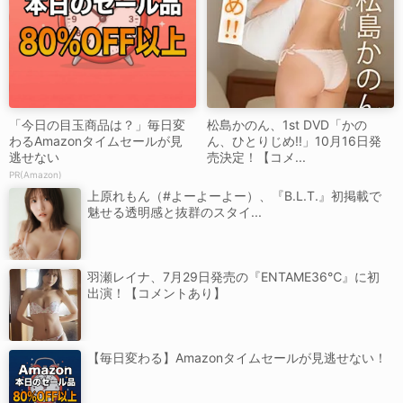
「今日の目玉商品は？」毎日変
松島かのん、1st DVD「かの
わるAmazonタイムセールが見
ん、ひとりじめ!!」10月16日発
逃せない
売決定！【コメ...
PR(Amazon)
上原れもん（#よーよーよー）、『B.L.T.』初掲載で
魅せる透明感と抜群のスタイ...
羽瀬レイナ、7月29日発売の『ENTAME36℃』に初
出演！【コメントあり】
【毎日変わる】Amazonタイムセールが見逃せない！