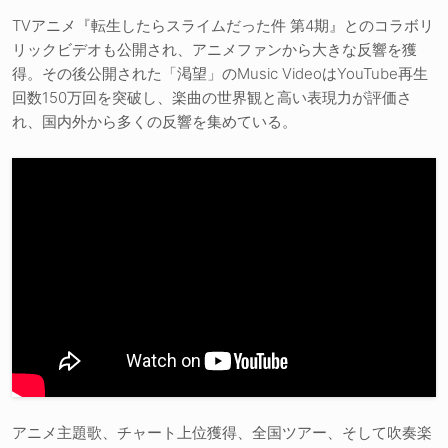
TVアニメ『転生したらスライムだった件 第4期』とのコラボリ
リックビデオも公開され、アニメファンから大きな反響を獲
得。その後公開された「渇望」のMusic VideoはYouTube再生
回数150万回を突破し、楽曲の世界観と高い表現力が評価さ
れ、国内外から多くの反響を集めている。
アニメ主題歌、チャート上位獲得、全国ツアー、そして吹奏楽