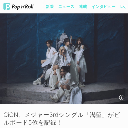
新着
ニュース
連載
インタビュー
レポ
CiON、メジャー3rdシングル「渇望」がビ
ルボード5位を記録！