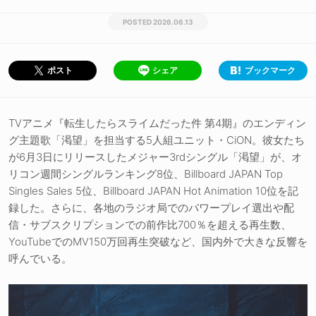
2026.06.13
シェア
ブックマーク
ポスト
TVアニメ『転生したらスライムだった件 第4期』のエンディン
グ主題歌「渇望」を担当する5人組ユニット・CiON。彼女たち
が6月3日にリリースしたメジャー3rdシングル「渇望」が、オ
リコン週間シングルランキング8位、Billboard JAPAN Top
Singles Sales 5位、Billboard JAPAN Hot Animation 10位を記
録した。さらに、各地のラジオ局でのパワープレイ選出や配
信・サブスクリプションでの前作比700％を超える再生数、
YouTubeでのMV150万回再生突破など、国内外で大きな反響を
呼んでいる。