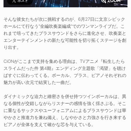
ポスト
そんな彼女たちが次に挑戦するのが、6月27日に文京シビック
ホールにて行なう“全編吹奏楽編成”でのワンマンライブだ。こ
れまで培ってきたブラスサウンドをさらに進化させ、吹奏楽と
エンターテインメントの新たな可能性を切り拓くステージを創
り出す。
CiONがここまで支持を集める理由は、TVアニメ『転生したら
スライムだった件 第4期』エンディング主題歌「渇望」を聴け
ばすぐに伝わってくる。ボーカル、ブラス、ピアノそれぞれの
魅力が高い次元で結実した一曲だ。
ダイナミックな迫力と緻密さを併せ持つツインボーカルは、異
なる個性が交錯しながらリスナーの感情を強く揺さぶる。そこ
に重なるサックスやユーフォニアムによるブラスサウンドは華
やかさと推進力を兼ね備え、しなやかさと力強さを行き来する
ピアノが全体を支えて確かな芯を与えている。