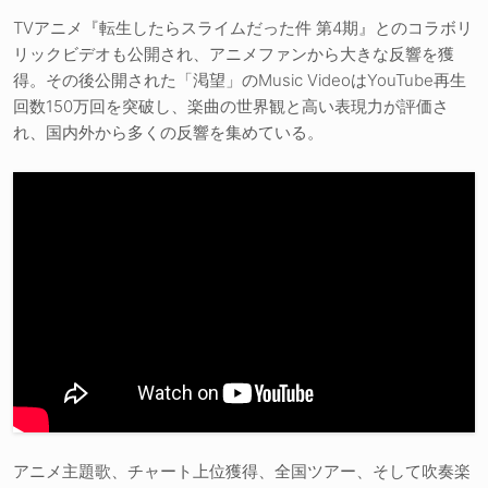
TVアニメ『転生したらスライムだった件 第4期』とのコラボリ
リックビデオも公開され、アニメファンから大きな反響を獲
得。その後公開された「渇望」のMusic VideoはYouTube再生
回数150万回を突破し、楽曲の世界観と高い表現力が評価さ
れ、国内外から多くの反響を集めている。
アニメ主題歌、チャート上位獲得、全国ツアー、そして吹奏楽