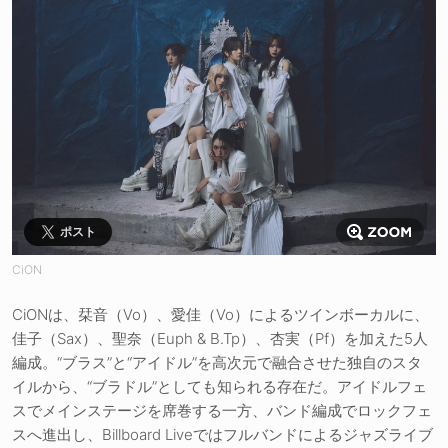
ポスト
CiON
CiONは、栞音（Vo）、愛佳（Vo）によるツインボーカルに、
佳子（Sax）、聖奈（Euph & B.Tp）、杏実（Pf）を加えた5人
編成。“ブラス”と“アイドル”を高次元で融合させた独自のスタ
イルから、“ブラドル”としても知られる存在だ。アイドルフェ
スでメインステージを席巻する一方、バンド編成でロックフェ
スへ進出し、Billboard Liveではフルバンドによるジャズライブ