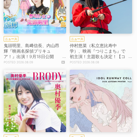
ニュース
ニュース
鬼頭明里、島﨑信長、内山昂
仲村悠菜（私立恵比寿中
輝『映画名探偵プリキュ
学）、映画『つりこまち』で
ア！』出演！9月18日公開
初主演！主題歌も決定！【コ
【コメントあり】
メントあり】
2026.08.09
2026.08.08