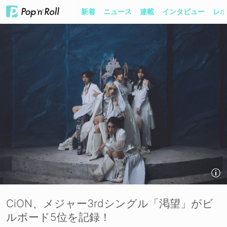
新着
ニュース
連載
インタビュー
レポ
CiON、メジャー3rdシングル「渇望」がビ
ルボード5位を記録！