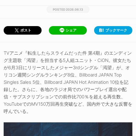
2026.06.13
シェア
ブックマーク
ポスト
TVアニメ『転生したらスライムだった件 第4期』のエンディン
グ主題歌「渇望」を担当する5人組ユニット・CiON。彼女たち
が6月3日にリリースしたメジャー3rdシングル「渇望」が、オ
リコン週間シングルランキング8位、Billboard JAPAN Top
Singles Sales 5位、Billboard JAPAN Hot Animation 10位を記
録した。さらに、各地のラジオ局でのパワープレイ選出や配
信・サブスクリプションでの前作比700％を超える再生数、
YouTubeでのMV150万回再生突破など、国内外で大きな反響を
呼んでいる。