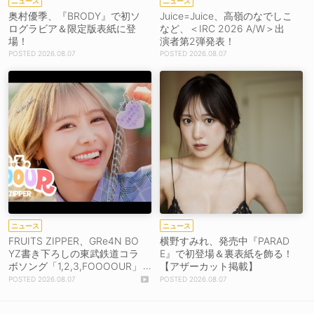
ニュース
ニュース
奥村優季、『BRODY』で初ソ
Juice=Juice、高嶺のなでしこ
ログラビア＆限定版表紙に登
など、＜IRC 2026 A/W＞出
場！
演者第2弾発表！
2026.08.07
2026.08.07
ニュース
ニュース
FRUITS ZIPPER、GRe4N BO
横野すみれ、発売中『PARAD
YZ書き下ろしの東武鉄道コラ
E』で初登場＆裏表紙を飾る！
ボソング「1,2,3,FOOOOUR」
【アザーカット掲載】
をリリース＆MV公開！
2026.08.07
2026.08.07