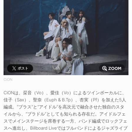
ポスト
CiON
CiONは、栞音（Vo）、愛佳（Vo）によるツインボーカルに、
佳子（Sax）、聖奈（Euph & B.Tp）、杏実（Pf）を加えた5人
編成。“ブラス”と“アイドル”を高次元で融合させた独自のスタ
イルから、“ブラドル”としても知られる存在だ。アイドルフェ
スでメインステージを席巻する一方、バンド編成でロックフェ
スへ進出し、Billboard Liveではフルバンドによるジャズライブ