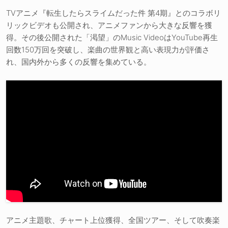
TVアニメ『転生したらスライムだった件 第4期』とのコラボリ
リックビデオも公開され、アニメファンから大きな反響を獲
得。その後公開された「渇望」のMusic VideoはYouTube再生
回数150万回を突破し、楽曲の世界観と高い表現力が評価さ
れ、国内外から多くの反響を集めている。
アニメ主題歌、チャート上位獲得、全国ツアー、そして吹奏楽