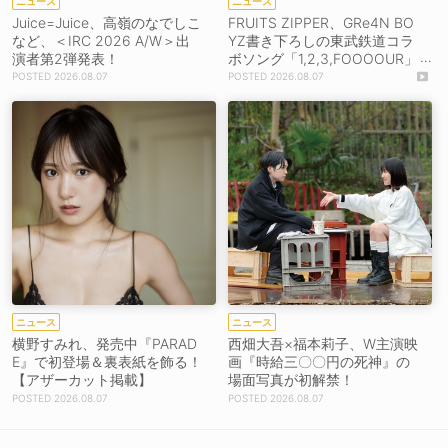
ニュース
ニュース
Juice=Juice、高嶺のなでしこ
FRUITS ZIPPER、GRe4N BO
など、＜IRC 2026 A/W＞出
YZ書き下ろしの東武鉄道コラ
演者第2弾発表！
ボソング「1,2,3,FOOOOUR」
をリリース＆MV公開！
2026.08.07
2026.08.07
ニュース
ニュース
横野すみれ、発売中『PARAD
西畑大吾×福本莉子、W主演映
E』で初登場＆裏表紙を飾る！
画『時給三〇〇円の死神』の
【アザーカット掲載】
場面写真が初解禁！
2026.08.07
2026.08.07