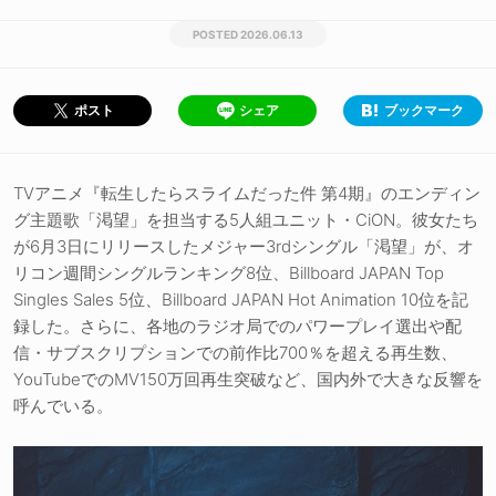
2026.06.13
シェア
ブックマーク
ポスト
TVアニメ『転生したらスライムだった件 第4期』のエンディン
グ主題歌「渇望」を担当する5人組ユニット・CiON。彼女たち
が6月3日にリリースしたメジャー3rdシングル「渇望」が、オ
リコン週間シングルランキング8位、Billboard JAPAN Top
Singles Sales 5位、Billboard JAPAN Hot Animation 10位を記
録した。さらに、各地のラジオ局でのパワープレイ選出や配
信・サブスクリプションでの前作比700％を超える再生数、
YouTubeでのMV150万回再生突破など、国内外で大きな反響を
呼んでいる。