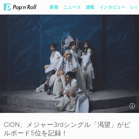
新着
ニュース
連載
インタビュー
レポ
CiON、メジャー3rdシングル「渇望」がビ
ルボード5位を記録！