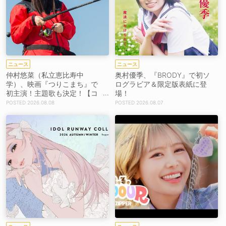
ニュース
ニュース
仲村悠菜（私立恵比寿中
奥村優季、『BRODY』で初ソ
学）、映画『つりこまち』で
ログラビア＆限定版表紙に登
初主演！主題歌も決定！【コ
場！
メントあり】
2026.08.08
2026.08.07