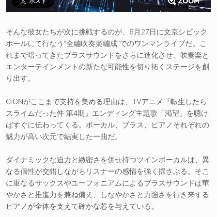
ポスト
そんな彼女たちが次に挑戦するのが、6月27日に文京シビック
ホールにて行なう“全編吹奏楽編成”でのワンマンライブだ。こ
れまで培ってきたブラスサウンドをさらに進化させ、吹奏楽と
エンターテインメントの新たな可能性を切り拓くステージを創
り出す。
CiONがここまで支持を集める理由は、TVアニメ『転生したら
スライムだった件 第4期』エンディング主題歌「渇望」を聴け
ばすぐに伝わってくる。ボーカル、ブラス、ピアノそれぞれの
魅力が高い次元で結実した一曲だ。
ダイナミックな迫力と緻密さを併せ持つツインボーカルは、異
なる個性が交錯しながらリスナーの感情を強く揺さぶる。そこ
に重なるサックスやユーフォニアムによるブラスサウンドは華
やかさと推進力を兼ね備え、しなやかさと力強さを行き来する
ピアノが全体を支えて確かな芯を与えている。