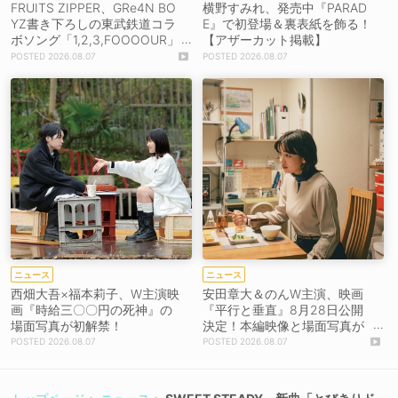
FRUITS ZIPPER、GRe4N BO
横野すみれ、発売中『PARAD
YZ書き下ろしの東武鉄道コラ
E』で初登場＆裏表紙を飾る！
ボソング「1,2,3,FOOOOUR」
【アザーカット掲載】
をリリース＆MV公開！
2026.08.07
2026.08.07
ニュース
ニュース
西畑大吾×福本莉子、W主演映
安田章大＆のんW主演、映画
画『時給三〇〇円の死神』の
『平行と垂直』8月28日公開
場面写真が初解禁！
決定！本編映像と場面写真が
初解禁！
2026.08.07
2026.08.07