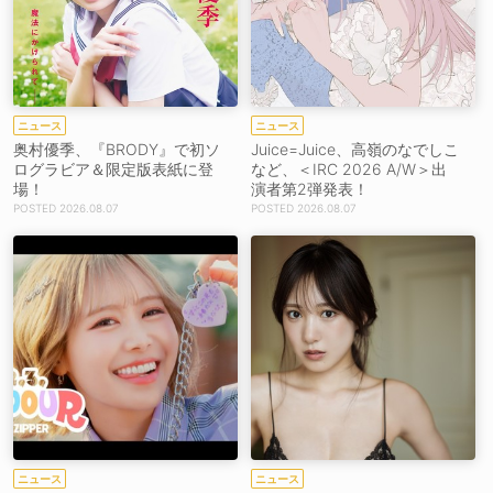
ニュース
ニュース
奥村優季、『BRODY』で初ソ
Juice=Juice、高嶺のなでしこ
ログラビア＆限定版表紙に登
など、＜IRC 2026 A/W＞出
場！
演者第2弾発表！
2026.08.07
2026.08.07
ニュース
ニュース