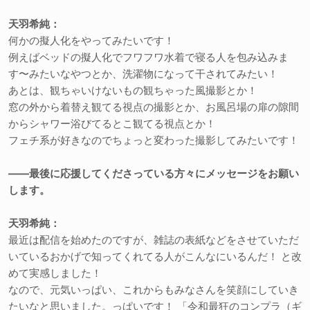
天羽希純：
何かの擬人化をやってみたいです！
例えばベッドの擬人化でフワフワ水着で寝る人を包み込みま
す〜みたいなやつとか、洗濯物になって干されてみたい！
あとは、観ちゃいけないもの観ちゃった風撮影とか！
窓の外から着替え観てる視点の撮影とか、お風呂場の扉の隙間
からシャワー浴びてるとこ観てる視点とか！
フェチ系が好きなのでちょっと変わった撮影してみたいです！
――最後に応援してくださっている方々にメッセージをお願い
します。
天羽希純：
最近は配信を始めたのですが、雑誌の表紙などをさせていただ
いているおかげで知ってくれてる人がこんなにいるんだ！ と改
めて実感しました！
なので、元気いっぱい、これからもみなさんを笑顔にしていき
たいなと思いました。っぱいです！ 「令和最狂のコンプラ（ギ