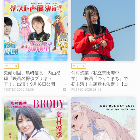
ニュース
ニュース
鬼頭明里、島﨑信長、内山昂
仲村悠菜（私立恵比寿中
輝『映画名探偵プリキュ
学）、映画『つりこまち』で
ア！』出演！9月18日公開
初主演！主題歌も決定！【コ
【コメントあり】
メントあり】
2026.08.09
2026.08.08