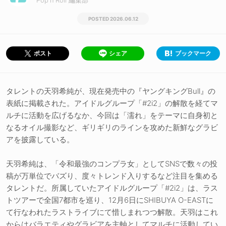
Pop'n'Roll 編集部
2026.06.12
シェア
ブックマーク
ポスト
タレントの天羽希純が、現在発売中の『ヤングキングBull』の
表紙に掲載された。アイドルグループ「#2i2」の解散を経てマ
ルチに活動を広げるなか、今回は「濡れ」をテーマに自身初と
なるオイル撮影など、ギリギリのラインを攻めた新鮮なグラビ
アを披露している。
天羽希純は、「令和最強のコンプラ女」としてSNSで数々の投
稿が万単位でバズり、度々トレンド入りするなど注目を集める
タレントだ。所属していたアイドルグループ「#2i2」は、ラス
トツアーで全国7都市を巡り、12月6日にSHIBUYA O-EASTに
て行なわれたラストライブにて惜しまれつつ解散。天羽はこれ
からはバラエティやグラビアを主軸としてマルチに活動してい