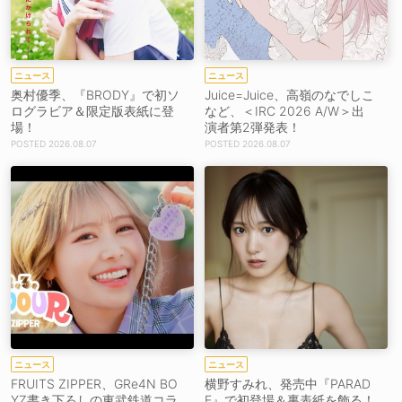
ニュース
ニュース
奥村優季、『BRODY』で初ソ
Juice=Juice、高嶺のなでしこ
ログラビア＆限定版表紙に登
など、＜IRC 2026 A/W＞出
場！
演者第2弾発表！
2026.08.07
2026.08.07
ニュース
ニュース
FRUITS ZIPPER、GRe4N BO
横野すみれ、発売中『PARAD
YZ書き下ろしの東武鉄道コラ
E』で初登場＆裏表紙を飾る！