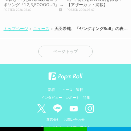
ボソング「1,2,3,FOOOOUR」
【アザーカット掲載】
をリリース＆MV公開！
2026.08.07
2026.08.07
トップページ
ニュース
天羽希純、「ヤングキングBull」の表
紙に登場！初オイル撮影など「濡
れ」をテーマに限界突破
ページトップ
新着
ニュース
連載
インタビュー
レポート
特集
運営会社
お問い合わせ
Cookieポリシーとオプトアウト