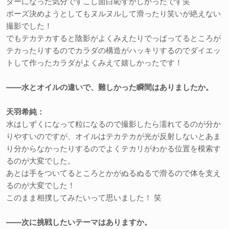
ダーになった気分ですこし面白恥ずかしかったです笑
ポーズ決めようとしてもヌルヌルして滑ったり笑いが絶えない
撮影でした！
でもテカテカすると陰影がよくみえたりでっぱってるところが
テカったりするのでカラダの構造がハッキリするのでダイエッ
トして作ったカラダがよくみえて嬉しかったです！
――水とオイルの違いで、難しかった瞬間はありましたか。
天羽希純：
水はしずくになって粒になるので撮影したら濡れてるのが分か
りやすいのですが、オイルはテカテカが光が反射しないとあま
り分からなかったりするのでよくテカリがわかる位置を模索す
るのが大変でした。
あとは手をついてるところとかがぬるぬるで滑るので体を支え
るのが大変でした！
このまま相撲してみたいって思いました！ 笑
――次に挑戦したいテーマはありますか。