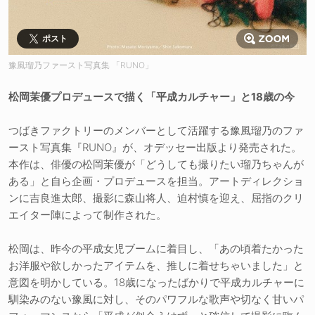
ポスト
豫風瑠乃ファースト写真集 「RUNO」
松岡茉優プロデュースで描く「平成カルチャー」と18歳の今
つばきファクトリーのメンバーとして活躍する豫風瑠乃のファ
ースト写真集『RUNO』が、オデッセー出版より発売された。
本作は、俳優の松岡茉優が「どうしても撮りたい瑠乃ちゃんが
ある」と自ら企画・プロデュースを担当。アートディレクショ
ンに吉良進太郎、撮影に森山将人、迫村慎を迎え、屈指のクリ
エイター陣によって制作された。
松岡は、昨今の平成女児ブームに着目し、「あの頃着たかった
お洋服や欲しかったアイテムを、推しに着せちゃいました」と
意図を明かしている。18歳になったばかりで平成カルチャーに
馴染みのない豫風に対し、そのパワフルな歌声や切なく甘いパ