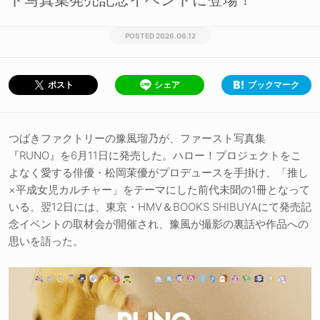
2026.06.12
シェア
ブックマーク
ポスト
つばきファクトリーの豫風瑠乃が、ファースト写真集
『RUNO』を6月11日に発売した。ハロー！プロジェクトをこ
よなく愛する俳優・松岡茉優がプロデュースを手掛け、「推し
×平成女児カルチャー」をテーマにした前代未聞の1冊となって
いる。翌12日には、東京・HMV＆BOOKS SHIBUYAにて発売記
念イベントの取材会が開催され、豫風が撮影の裏話や作品への
思いを語った。