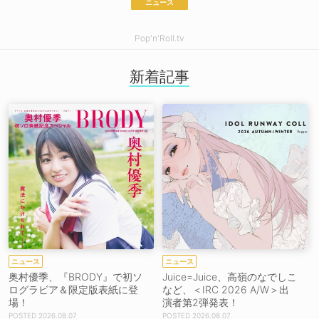
ニュース
Pop'n'Roll.tv
新着記事
ニュース
ニュース
奥村優季、『BRODY』で初ソ
Juice=Juice、高嶺のなでしこ
ログラビア＆限定版表紙に登
など、＜IRC 2026 A/W＞出
場！
演者第2弾発表！
2026.08.07
2026.08.07