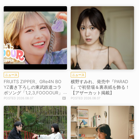
ニュース
ニュース
FRUITS ZIPPER、GRe4N BO
横野すみれ、発売中『PARAD
YZ書き下ろしの東武鉄道コラ
E』で初登場＆裏表紙を飾る！
ボソング「1,2,3,FOOOOUR」
【アザーカット掲載】
をリリース＆MV公開！
2026.08.07
2026.08.07