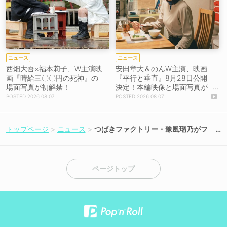
ニュース
ニュース
西畑大吾×福本莉子、W主演映
安田章大＆のんW主演、映画
画『時給三〇〇円の死神』の
『平行と垂直』8月28日公開
場面写真が初解禁！
決定！本編映像と場面写真が
初解禁！
2026.08.07
2026.08.07
トップページ
ニュース
つばきファクトリー・豫風瑠乃がフ
ァースト写真集発売記念イベントに
登場！
ページトップ