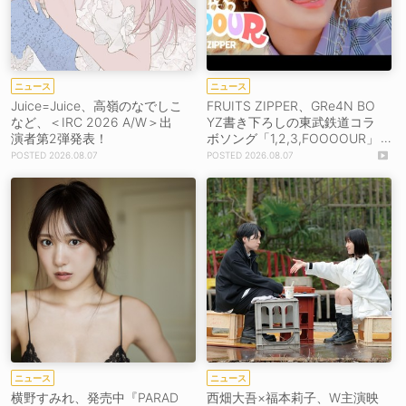
ニュース
ニュース
Juice=Juice、高嶺のなでしこ
FRUITS ZIPPER、GRe4N BO
など、＜IRC 2026 A/W＞出
YZ書き下ろしの東武鉄道コラ
演者第2弾発表！
ボソング「1,2,3,FOOOOUR」
をリリース＆MV公開！
2026.08.07
2026.08.07
ニュース
ニュース
横野すみれ、発売中『PARAD
西畑大吾×福本莉子、W主演映