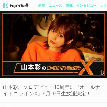
新着
ニュース
連載
インタビュー
レポ
山本彩、ソロデビュー10周年に『オールナ
イトニッポンX』6月19日生放送決定！