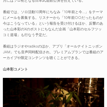
月にはソロ初となる日本武道館公演を控えている。
番組では、ソロ活動10周年にちなみ「10年前と今…」をテーマ
にメールを募集する。リスナーから「10年前○○だったものが
今はこうなっている」という報告を受け付けるほか、反響のあ
った山本彩のXのポストにちなんだ企画「山本彩のセルフツッ
コミ道場」も行なう予定だ。
番組はラジオやradikoのほか、アプリ「オールナイトニッポン
JAM」でも音声同時配信され、プレミアムプランでは番組のア
ーカイブや限定コンテンツを聴くことができる。
山本彩コメント