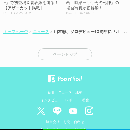
E』で初登場＆裏表紙を飾る！
画『時給三〇〇円の死神』の
【アザーカット掲載】
場面写真が初解禁！
2026.08.07
2026.08.07
トップページ
ニュース
山本彩、ソロデビュー10周年に『オ
ールナイトニッポンX』6月19日生放
送決定！
ページトップ
新着
ニュース
連載
インタビュー
レポート
特集
運営会社
お問い合わせ
Cookieポリシーとオプトアウト