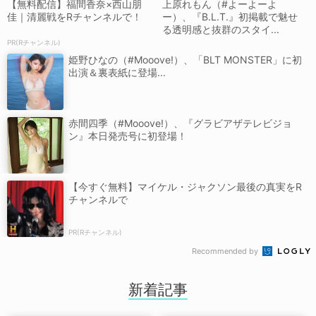
【無料配信】福間香奈×西山朋
上原れもん（#よーよーよ
佳｜清麗戦をRチャンネルで！
ー）、『B.L.T.』初掲載で魅せ
る透明感と抜群のスタイ...
PR(Rチャンネル)
姫野ひなの（#Mooove!）、「BLT MONSTER」に初
出演＆裏表紙に登場...
赤間四季（#Mooove!）、『グラビアザテレビジョ
ン』本日発売号に初登場！
【今すぐ無料】マイケル・ジャクソン最後の真実をR
チャンネルで
PR(Rチャンネル)
Recommended by
新着記事