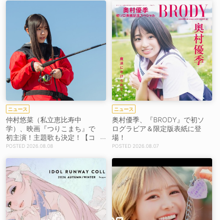
ニュース
ニュース
仲村悠菜（私立恵比寿中
奥村優季、『BRODY』で初ソ
学）、映画『つりこまち』で
ログラビア＆限定版表紙に登
初主演！主題歌も決定！【コ
場！
メントあり】
2026.08.08
2026.08.07