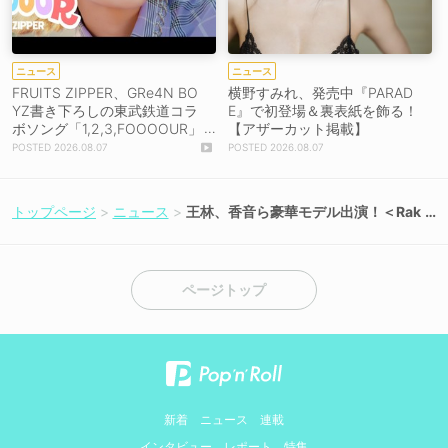
ニュース
ニュース
FRUITS ZIPPER、GRe4N BO
横野すみれ、発売中『PARAD
YZ書き下ろしの東武鉄道コラ
E』で初登場＆裏表紙を飾る！
ボソング「1,2,3,FOOOOUR」
【アザーカット掲載】
をリリース＆MV公開！
2026.08.07
2026.08.07
トップページ
ニュース
王林、香音ら豪華モデル出演！＜Rak
uten GirlsAward 2026 AUTUMN／
WINTER＞9月26日開催！
ページトップ
新着
ニュース
連載
インタビュー
レポート
特集