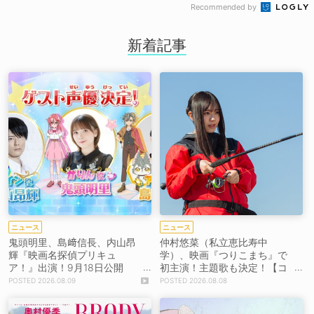
Recommended by
新着記事
ニュース
ニュース
鬼頭明里、島﨑信長、内山昂
仲村悠菜（私立恵比寿中
輝『映画名探偵プリキュ
学）、映画『つりこまち』で
ア！』出演！9月18日公開
初主演！主題歌も決定！【コ
【コメントあり】
メントあり】
2026.08.09
2026.08.08