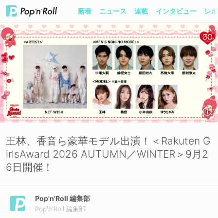
新着
ニュース
連載
インタビュー
レポ
王林、香音ら豪華モデル出演！＜Rakuten G
irlsAward 2026 AUTUMN／WINTER＞9月2
6日開催！
Pop'n'Roll 編集部
Pop'n'Roll 編集部