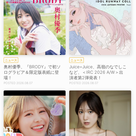
ニュース
ニュース
奥村優季、『BRODY』で初ソ
Juice=Juice、高嶺のなでしこ
ログラビア＆限定版表紙に登
など、＜IRC 2026 A/W＞出
場！
演者第2弾発表！
2026.08.07
2026.08.07