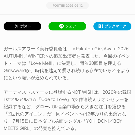
2026.06.12
シェア
ブックマーク
ポスト
ガールズアワード実行委員会は、＜Rakuten GirlsAward 2026
AUTUMN／WINTER＞の追加出演者を発表した。今回のイベン
トテーマは『Love Me!!!』に決定し、開催30回目を迎える
GirlsAwardが、時代を越えて愛され続ける存在でいられるよう
にという願いが込められている。
アーティストステージに登場するNCT WISHは、2026年の韓国
1stフルアルバム『Ode to Love』で3作連続ミリオンセラーを
記録するなど、グローバル音楽市場から大きな注目を浴びる
「Z世代のアイコン」だ。同イベントへは2年ぶりの出演とな
り、7月15日に日本ダブルA面シングル「YO-I-DON!／BOY
MEETS GIRL」の発売も控えている。