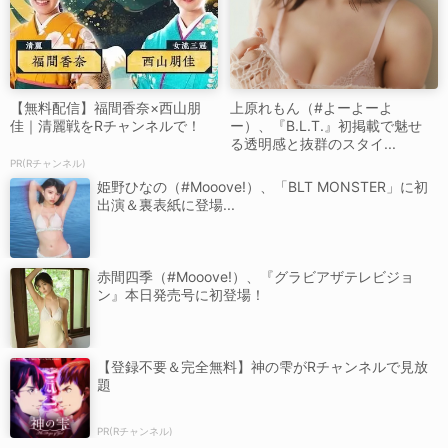
【無料配信】福間香奈×西山朋
上原れもん（#よーよーよ
佳｜清麗戦をRチャンネルで！
ー）、『B.L.T.』初掲載で魅せ
る透明感と抜群のスタイ...
PR(Rチャンネル)
姫野ひなの（#Mooove!）、「BLT MONSTER」に初
出演＆裏表紙に登場...
赤間四季（#Mooove!）、『グラビアザテレビジョ
ン』本日発売号に初登場！
【登録不要＆完全無料】神の雫がRチャンネルで見放
題
PR(Rチャンネル)