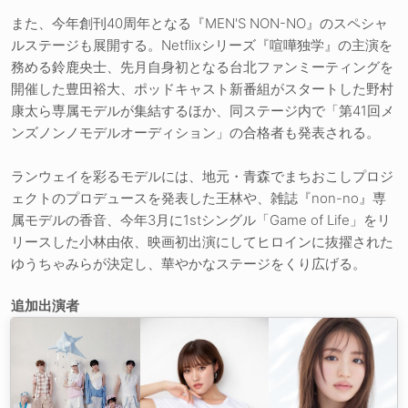
また、今年創刊40周年となる『MEN'S NON-NO』のスペシャ
ルステージも展開する。Netflixシリーズ『喧嘩独学』の主演を
務める鈴鹿央士、先月自身初となる台北ファンミーティングを
開催した豊田裕大、ポッドキャスト新番組がスタートした野村
康太ら専属モデルが集結するほか、同ステージ内で「第41回メ
ンズノンノモデルオーディション」の合格者も発表される。
ランウェイを彩るモデルには、地元・青森でまちおこしプロジ
ェクトのプロデュースを発表した王林や、雑誌『non-no』専
属モデルの香音、今年3月に1stシングル「Game of Life」をリ
リースした小林由依、映画初出演にしてヒロインに抜擢された
ゆうちゃみらが決定し、華やかなステージをくり広げる。
追加出演者