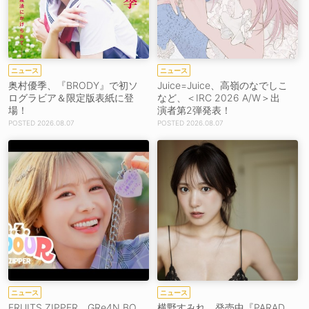
ニュース
ニュース
奥村優季、『BRODY』で初ソ
Juice=Juice、高嶺のなでしこ
ログラビア＆限定版表紙に登
など、＜IRC 2026 A/W＞出
場！
演者第2弾発表！
2026.08.07
2026.08.07
ニュース
ニュース
FRUITS ZIPPER、GRe4N BO
横野すみれ、発売中『PARAD