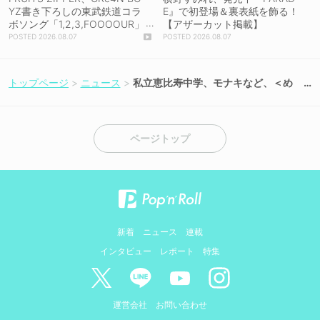
YZ書き下ろしの東武鉄道コラ
E』で初登場＆裏表紙を飾る！
ボソング「1,2,3,FOOOOUR」
【アザーカット掲載】
をリリース＆MV公開！
2026.08.07
2026.08.07
トップページ
ニュース
私立恵比寿中学、モナキなど、＜め
ざましWANGANフェス＞出演アーテ
ィスト第3弾発表！
ページトップ
新着
ニュース
連載
インタビュー
レポート
特集
運営会社
お問い合わせ