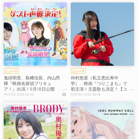
ニュース
ニュース
鬼頭明里、島﨑信長、内山昂
仲村悠菜（私立恵比寿中
輝『映画名探偵プリキュ
学）、映画『つりこまち』で
ア！』出演！9月18日公開
初主演！主題歌も決定！【コ
【コメントあり】
メントあり】
2026.08.09
2026.08.08