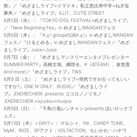
祭』／『めざましライブ×イマドキ』私立恵比寿中学×ねぎ塩
豚丼／『めざましライブ』ILLIT、CUTIE STREET
8月5日（水）： 『TOKYO IDOL FESTIVAL×めざましライブ』
／『New Beginning Fes』in めざましWANGANフェス
8月6日（木）： 『Aぇ! groupのQ&Aぇ!』in めざましWANGAN
フェス／『けるとめる』in めざましWANGANフェス／『めざ
ましライブ』Juice=Juice
8月7日（金）： 『めざましマンスリーエンタメプレゼンター
SUMMER PARTY』高橋文哉、綱啓永、K（&TEAM）、倉悠貴
And more!／『めざましライブ』TWS
8月8 日（土）： 『めざましライブ×突然ですが占ってもいい
ですか?』ONE N' ONLY、BUDiiS／『めざましライ
ブ』.ENDRECHERI. presents ココロノノリモノ
.ENDRECHERI.×syudou×muque
8月9日（日）： 『千鳥の鬼レンチャン presents ほいロックフ
ェス』
8月13日（木）＜DAY1＞： マルシィ、INI、CANDY TUNE、
MyM、RIIZE、SPアクト：VOLTACTION、ちいかわ・ハチワ