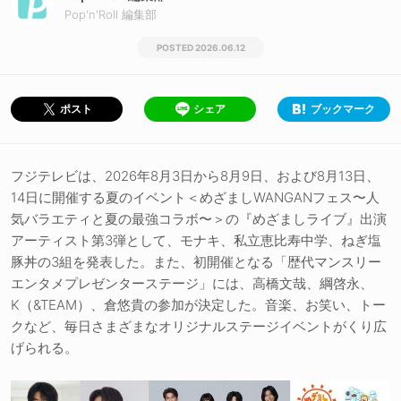
Pop'n'Roll 編集部
2026.06.12
シェア
ブックマーク
ポスト
フジテレビは、2026年8月3日から8月9日、および8月13日、
14日に開催する夏のイベント＜めざましWANGANフェス〜人
気バラエティと夏の最強コラボ〜＞の『めざましライブ』出演
アーティスト第3弾として、モナキ、私立恵比寿中学、ねぎ塩
豚丼の3組を発表した。また、初開催となる「歴代マンスリー
エンタメプレゼンターステージ」には、高橋文哉、綱啓永、
K（&TEAM）、倉悠貴の参加が決定した。音楽、お笑い、トー
クなど、毎日さまざまなオリジナルステージイベントがくり広
げられる。