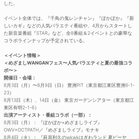
した。
イベント全体では、『千鳥の鬼レンチャン』『ぽかぽか』『新
しいカギ』などの人気バラエティ番組や、4月からスタートし
た新音楽番組『STAR』など、全8番組＆2イベントとの豪華な
コラボラインナップが予定されている。
＜イベント情報＞
＜めざましWANGANフェス〜人気バラエティと夏の最強コラ
ボ〜＞
開催日・会場：
8月3日（月）〜8月9日（日） 豊洲PIT（東京都江東区豊洲6-1-
23）
8月13日（木）、14日（金） 東京ガーデンシアター（東京都江
東区有明2-1-6）
出演アーティスト・番組コラボ（一部）：
8月3日（月）： 『ぽかぽか×めざましライブ』
OWV×OCTPATH／『めざましライブ』モナキ
8月4日（火）： 『萩原利久のwkwkはぎわランド 夏ピーヤ