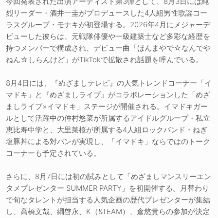
今回発表された出演アーティスト第3弾として、8月3日には純
烈リーダー・酒井一圭がプロデュースした4人組男性歌謡コー
ラスグループ・モナキが初登場する。2026年4月にメジャーデ
ビューした彼らは、元戦隊俳優や一級建築士など多彩な経歴を
持つメンバーで構成され、デビュー曲「ほんまやで☆なんでや
ねん☆しらんけど」がTikTokで拡散され話題を呼んでいる。
8月4日には、『めざましテレビ』の人気トレンドコーナー「イ
マドキ」と『めざましライブ』がコラボレーションした「めざ
ましライブ×イマドキ」ステージが開催される。イマドキガー
ルとして活躍中の仲村悠菜が所属するアイドルグループ・私立
恵比寿中学と、大里菜桜が所属する4人組ロックバンド・ねぎ
塩豚丼による対バンが実現し、「イマドキ」ならではのトーク
コーナーも予定されている。
さらに、8月7日には初の試みとして「めざましマンスリーエン
タメプレゼンター SUMMER PARTY」を初開催する。月替わり
で旬なタレントが担当する人気企画の歴代プレゼンターが集結
し、高橋文哉、綱啓永、K（&TEAM）、倉悠貴らの参加が決定