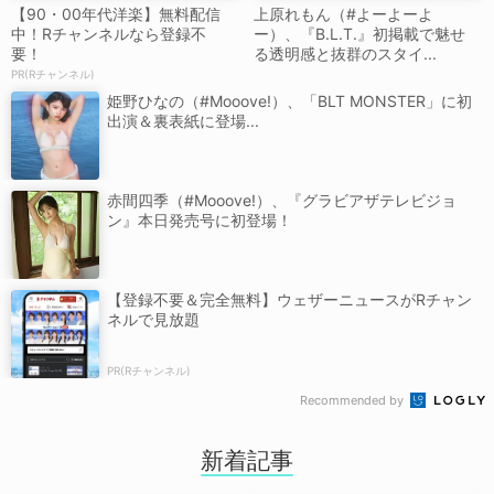
【90・00年代洋楽】無料配信
上原れもん（#よーよーよ
中！Rチャンネルなら登録不
ー）、『B.L.T.』初掲載で魅せ
要！
る透明感と抜群のスタイ...
PR(Rチャンネル)
姫野ひなの（#Mooove!）、「BLT MONSTER」に初
出演＆裏表紙に登場...
赤間四季（#Mooove!）、『グラビアザテレビジョ
ン』本日発売号に初登場！
【登録不要＆完全無料】ウェザーニュースがRチャン
ネルで見放題
PR(Rチャンネル)
Recommended by
新着記事