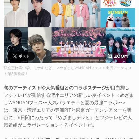
ポスト
私立恵比寿中学、モナキなど、＜めざましWANGANフェス＞出演アーティス
ト第3弾発表！
旬のアーティストや人気番組とのコラボステージが目白押し
フジテレビが発信する湾岸エリアの新しい夏イベント＜めざま
しWANGANフェス〜人気バラエティと夏の最強コラボ〜＞
は、東京・湾岸エリアの豊洲PITと東京ガーデンシアターを舞
台に、9日間にわたって『めざましテレビ』とフジテレビの人
気番組がコラボレーションするイベントだ。