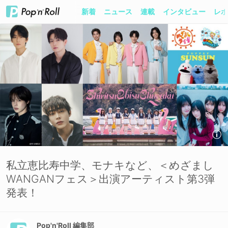
新着
ニュース
連載
インタビュー
レポ
私立恵比寿中学、モナキなど、＜めざまし
WANGANフェス＞出演アーティスト第3弾
発表！
Pop'n'Roll 編集部