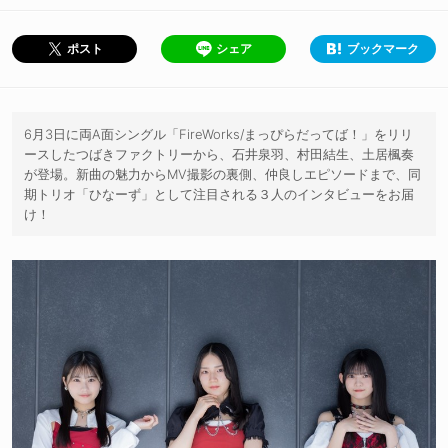
シェア
ブックマーク
ポスト
6月3日に両A面シングル「FireWorks/まっぴらだってば！」をリリ
ースしたつばきファクトリーから、石井泉羽、村田結生、土居楓奏
が登場。新曲の魅力からMV撮影の裏側、仲良しエピソードまで、同
期トリオ「ひなーず」として注目される３人のインタビューをお届
け！