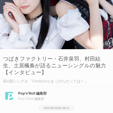
つばきファクトリー・石井泉羽、村田結
生、土居楓奏が語るニューシングルの魅力
【インタビュー】
両A面シングル「FireWorks/まっぴらだってば！」
Pop'n'Roll 編集部
Pop'n'Roll 編集部
2026.06.13