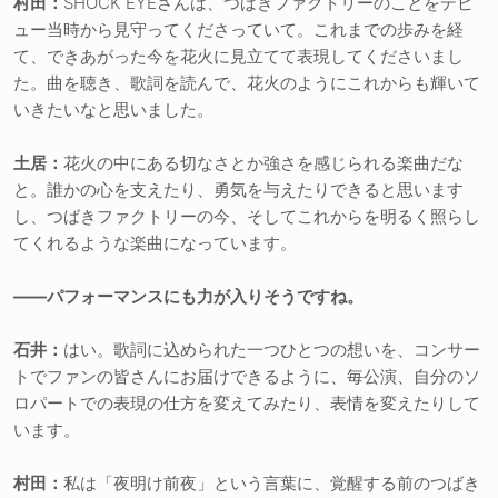
村田：
SHOCK EYEさんは、つばきファクトリーのことをデビ
ュー当時から見守ってくださっていて。これまでの歩みを経
て、できあがった今を花火に見立てて表現してくださいまし
た。曲を聴き、歌詞を読んで、花火のようにこれからも輝いて
いきたいなと思いました。
土居：
花火の中にある切なさとか強さを感じられる楽曲だな
と。誰かの心を支えたり、勇気を与えたりできると思います
し、つばきファクトリーの今、そしてこれからを明るく照らし
てくれるような楽曲になっています。
――パフォーマンスにも力が入りそうですね。
石井：
はい。歌詞に込められた一つひとつの想いを、コンサー
トでファンの皆さんにお届けできるように、毎公演、自分のソ
ロパートでの表現の仕方を変えてみたり、表情を変えたりして
います。
村田：
私は「夜明け前夜」という言葉に、覚醒する前のつばき