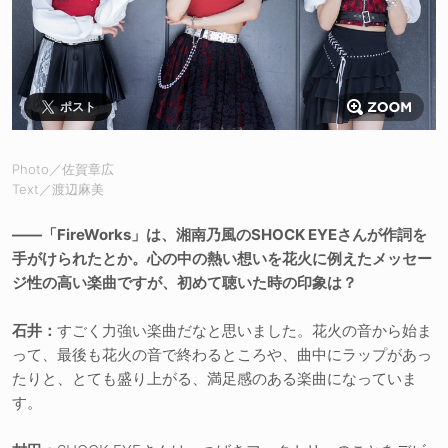
ポスト
Photo／佐賀章広
Text／渡辺麻美
――「FireWorks」は、湘南乃風のSHOCK EYEさんが作詞を
手がけられたとか。心の中の熱い想いを花火に例えたメッセー
ジ性の高い楽曲ですが、初めて聴いた時の印象は？
石井：
すごく力強い楽曲だなと思いました。花火の音から始ま
って、最後も花火の音で終わるところや、曲中にラップがあっ
たりと、とても盛り上がる、満足感のある楽曲になっていま
す。