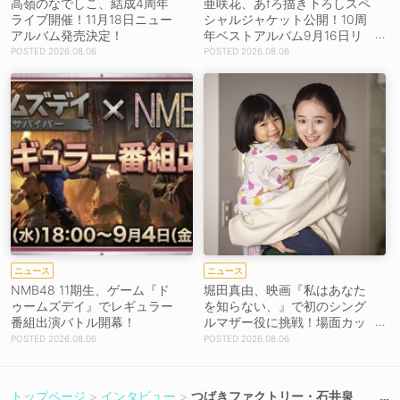
高嶺のなでしこ、結成4周年
亜咲花、あfろ描き下ろしスペ
ライブ開催！11月18日ニュー
シャルジャケット公開！10周
アルバム発売決定！
年ベストアルバム9月16日リ
リース！
2026.08.06
2026.08.06
ニュース
ニュース
NMB48 11期生、ゲーム『ド
堀田真由、映画『私はあなた
ゥームズデイ』でレギュラー
を知らない、』で初のシング
番組出演バトル開幕！
ルマザー役に挑戦！場面カッ
トを解禁！【コメントあり】
2026.08.06
2026.08.06
トップページ
インタビュー
つばきファクトリー・石井泉