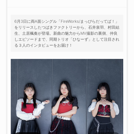
6月3日に両A面シングル「FireWorks/まっぴらだってば！」
をリリースしたつばきファクトリーから、石井泉羽、村田結
生、土居楓奏が登場。新曲の魅力からMV撮影の裏側、仲良
しエピソードまで、同期トリオ「ひなーず」として注目され
る３人のインタビューをお届け！