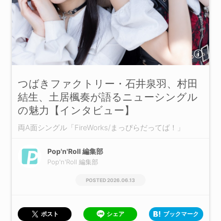
つばきファクトリー・石井泉羽、村田
結生、土居楓奏が語るニューシングル
の魅力【インタビュー】
両A面シングル「FireWorks/まっぴらだってば！」
Pop'n'Roll 編集部
Pop'n'Roll 編集部
2026.06.13
シェア
ブックマーク
ポスト