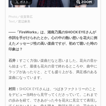
ポスト
Photo／佐賀章広
Text／渡辺麻美
――「FireWorks」は、湘南乃風のSHOCK EYEさんが
作詞を手がけられたとか。心の中の熱い想いを花火に例
えたメッセージ性の高い楽曲ですが、初めて聴いた時の
印象は？
石井：
すごく力強い楽曲だなと思いました。花火の音か
ら始まって、最後も花火の音で終わるところや、曲中に
ラップがあったりと、とても盛り上がる、満足感のある
楽曲になっています。
村田：
SHOCK EYEさんは、つばきファクトリーのこと
をデビュー当時から見守ってくださっていて。これまで
の歩みを経て、できあがった今を花火に見立てて表現し
てくださいました。曲を聴き、歌詞を読んで、花火のよ