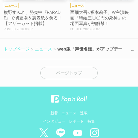
ニュース
ニュース
横野すみれ、発売中『PARAD
西畑大吾×福本莉子、W主演映
E』で初登場＆裏表紙を飾る！
画『時給三〇〇円の死神』の
【アザーカット掲載】
場面写真が初解禁！
2026.08.07
2026.08.07
トップページ
ニュース
web版「声優名鑑」がアップデー
ト、史上最多1,837名公開！
ページトップ
新着
ニュース
連載
インタビュー
レポート
特集