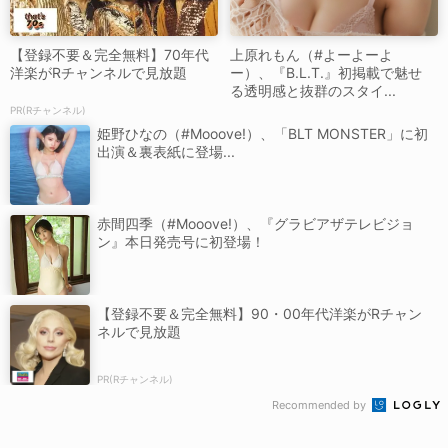
【登録不要＆完全無料】70年代
上原れもん（#よーよーよ
洋楽がRチャンネルで見放題
ー）、『B.L.T.』初掲載で魅せ
る透明感と抜群のスタイ...
PR(Rチャンネル)
姫野ひなの（#Mooove!）、「BLT MONSTER」に初
出演＆裏表紙に登場...
赤間四季（#Mooove!）、『グラビアザテレビジョ
ン』本日発売号に初登場！
【登録不要＆完全無料】90・00年代洋楽がRチャン
ネルで見放題
PR(Rチャンネル)
Recommended by