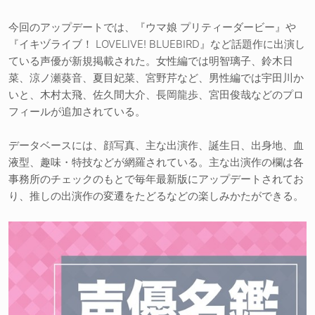
今回のアップデートでは、『ウマ娘 プリティーダービー』や
『イキヅライブ！ LOVELIVE! BLUEBIRD』など話題作に出演し
ている声優が新規掲載された。女性編では明智璃子、鈴木日
菜、涼ノ瀬葵音、夏目妃菜、宮野芹など、男性編では宇田川か
いと、木村太飛、佐久間大介、長岡龍歩、宮田俊哉などのプロ
フィールが追加されている。
データベースには、顔写真、主な出演作、誕生日、出身地、血
液型、趣味・特技などが網羅されている。主な出演作の欄は各
事務所のチェックのもとで毎年最新版にアップデートされてお
り、推しの出演作の変遷をたどるなどの楽しみかたができる。