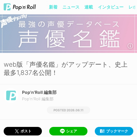
新着
ニュース
連載
インタビュー
レポ
web版「声優名鑑」がアップデート、史上
最多1,837名公開！
Pop'n'Roll 編集部
Pop'n'Roll 編集部
2026.06.11
シェア
ブックマーク
ポスト