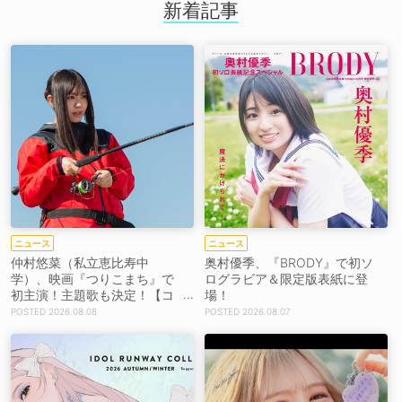
新着記事
ニュース
ニュース
仲村悠菜（私立恵比寿中
奥村優季、『BRODY』で初ソ
学）、映画『つりこまち』で
ログラビア＆限定版表紙に登
初主演！主題歌も決定！【コ
場！
メントあり】
2026.08.08
2026.08.07