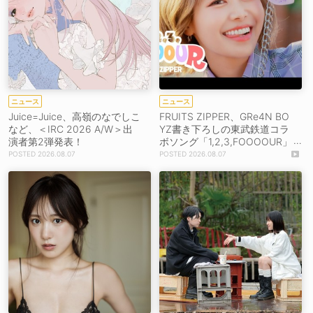
ニュース
ニュース
Juice=Juice、高嶺のなでしこ
FRUITS ZIPPER、GRe4N BO
など、＜IRC 2026 A/W＞出
YZ書き下ろしの東武鉄道コラ
演者第2弾発表！
ボソング「1,2,3,FOOOOUR」
をリリース＆MV公開！
2026.08.07
2026.08.07