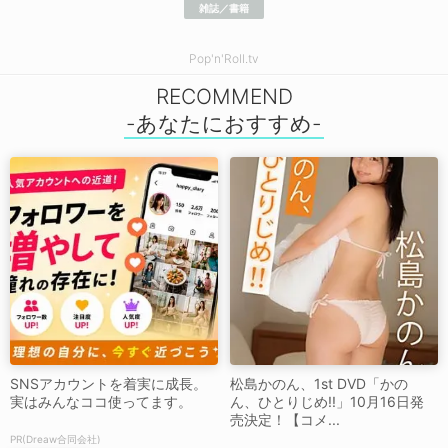
雑誌／書籍
Pop'n'Roll.tv
RECOMMEND
SNSアカウントを着実に成長。
松島かのん、1st DVD「かの
実はみんなココ使ってます。
ん、ひとりじめ!!」10月16日発
売決定！【コメ...
PR(Dreaw合同会社)