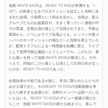
池袋 WHITE BASEは、READY TO KISSが所属する「I-
GET」の前身となるプロダクションを設立した当時に生
まれた会場。小規模という利点を生かし、当初は、新人
グループたちのお披露目や、大きく育っていく過程の中
での育成、定期公演の場として活用されてきた。手狭な
環境から、いつしかライブ会場よりも、レッスンや新メ
ンバーのオーディションの場などへと役割を変えていた
が、配管トラブルによる一時閉鎖を転機に変え、ライブ
として使用可能な施設へとリニューアル。このたび、新
たな装いを持って池袋 WHITE BASEが復活した。その
うえで、同地のこけら落とし公演として白羽の矢が立っ
たのが、READY TO KISSであった。
会場自体が小箱であるが故に、本当に限られた人たちの
みが入場できた。今のREADY TO KISSの活動規模を考
えたら狭すぎる会場だが、当時のメンバーは誰一人いな
いとはいえ、READY TO KISSのデビュー後援の場だか
らこそ、池袋 WHITE BASEの新たな始まりに、喜んで