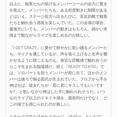
以上に、観客たちの挙げるメンバーコールの迫力に驚き
を覚えた。メンバーたちも、ある程度動きに制限がある
とはいえ、ステージ前方へ出るたびに、至近距離で観客
たちと触れ合う感覚を楽しんでいた。この会場の場合、
最後方にいても、メンバーの動きはもちろん、細かい表
情まで観ながらライブを楽しめるのが嬉しい。
「I GET CRAZY」に乗せて軽やかに歌い踊るメンバーた
ち。マイクを通しているが、声を張り上げると生声を響
かせるように聴こえるのも、身近な距離感で触れ合うか
らこそ生まれる臨場感だ。続く「READY TO KISS」で
は、ソロパートを担うメンバーが前に出て、ほかのメン
バーは後ろで煽る図式が生まれていた。フロアから手を
伸ばせば、彼女たちが「君に君にキスしてもいいです
か?」と歌いながら伸ばした手に触れられそうだ。いつ
ものライブ以上のドキドキ感を、最前列だけでなく、ど
この場でも感じられたのが嬉しい。
スモークの立ち込めたステージ。“今日は、みんなで