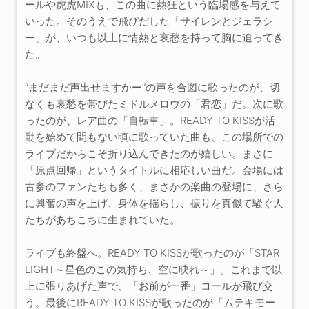
ールや虎虎MIXも、この曲に熱狂という臨場感を与えて
いった。そのうえで飛びだした「サイレンとジェラシ
ー」が、いつも以上に情熱と哀愁を持って胸に迫ってき
た。
“まだまだ声出せますかー”の声を合図に歌ったのが、切
なくも哀愁を帯びたミドルメロウの「君恋」だ。次に歌
ったのが、レア曲の「自転車」。READY TO KISSが活
動を始めて間もない頃に歌っていた曲も、この場所での
ライブだからこそ折り込んできたのが嬉しい。まさに
「原点回帰」というタイトルに相応しい曲だ。会場には
古参のファンたちも多く、まさかの楽曲の登場に、さら
に興奮の声を上げ、身体を揺らし、振りを真似て騒ぐ人
たちがあちこちに生まれていた。
ライブも終盤へ。READY TO KISSが歌ったのが「STAR
LIGHT～星色のこの気持ち、空に映れ～」。これまで以
上に張りあげた声で、「お前が一番」コールが飛び交
う。最後にREADY TO KISSが歌ったのが「ムテキモー