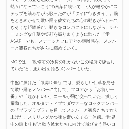
熱々になっていこう”の言葉に続いて、7人が軽やかにス
テップを踏みながら歌ったのが「タイに行きタイ」。胸
をときめかせて歌い踊る彼女たちの心の動きが伝わって
きそうな距離感だ。動きをコンパクトにしながら、チャ
ーミングな仕草や笑顔を振りまくように歌った「愛
ASAP」でも、ステージとフロアとの距離感を、メンバ
ーと観客たちがさらに縮めていく。
MCでは、 “改修前の冷房の利かないこの場所で練習し
ていた”と、思い出を語るメンバーもいた。
中盤に届けた「限界DRIP」では、愛らしい仕草を見せ
て歌い踊るメンバーに向けて、フロアから「お前が一
番」や「超かわいい」コールが飛び交っていた。激しく
躍動した、オルタナティブでダウナーなロックナンバー
の「ブラブラブラ」を通してメンバーと観客たちで作り
上げた、スリリングかつ魂を奮い立てる一体感。“世界
中の誰よりも”と歌う彼女たちに向けて飛び交う熱いコ