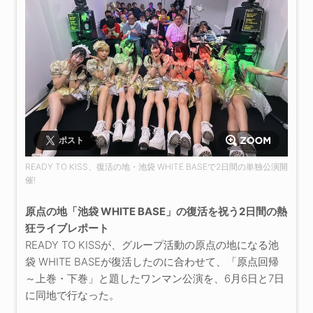
ポスト
READY TO KISS、復活の地・池袋 WHITE BASEで2日間の単独公演開
催!
原点の地「池袋 WHITE BASE」の復活を祝う2日間の熱
狂ライブレポート
READY TO KISSが、グループ活動の原点の地になる池
袋 WHITE BASEが復活したのに合わせて、「原点回帰
～上巻・下巻」と題したワンマン公演を、6月6日と7日
に同地で行なった。