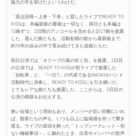
協力の手を挙げたというわけだ。
「原点回帰～上巻・下巻」と題したライブでREADY TO
KISSは、本編楽曲の重複は一切なく、両日とも本編は
12曲ずつ、2日間のアンコールを含めると計27曲を披露
した。選んだ曲たちも、活動初期の歌から最新曲まで、
約16年の歩みの中で育み続けてきた楽曲たちだ。
初日公演では「オリーブの風の吹く街」を披露。2日目
の公演では、READY TO KISSが初ライブで披露した
「自転車」と、「I-GET」の代表であるNAOKIがバンド
活動時代に演奏し、READY TO KISSにも引き継いだ、
とてもレアな曲たちも披露した。ここからは、2日目の
公演の模様をお伝えする。
狭い会場という理由もあり、メンバーが近い距離にいれ
ば、観客たちの声も、いつも以上に臨場感を持って響き
渡る。ライブの冒頭を飾った「トップシークレット～切
ない極秘事項～」に触れたとき、出音やメンバーの歌声