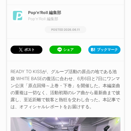
Pop'n'Roll 編集部
Pop'n'Roll 編集部
2026.06.11
シェア
ブックマーク
ポスト
READY TO KISSが、グループ活動の原点の地である池
袋 WHITE BASEの復活に合わせ、6月6日と7日にワンマ
ン公演「原点回帰～上巻・下巻」を開催した。本編楽曲
の重複は一切なく、活動初期のレア曲から最新曲まで披
露し、至近距離で観客と熱狂を交わし合った。本記事で
は、オフィシャルレポートをお届けする。