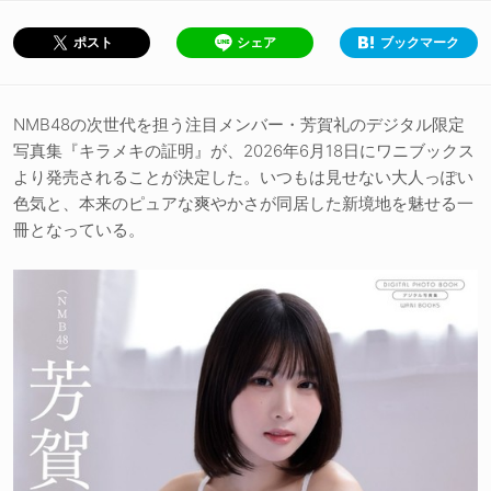
シェア
ブックマーク
ポスト
NMB48の次世代を担う注目メンバー・芳賀礼のデジタル限定
写真集『キラメキの証明』が、2026年6月18日にワニブックス
より発売されることが決定した。いつもは見せない大人っぽい
色気と、本来のピュアな爽やかさが同居した新境地を魅せる一
冊となっている。