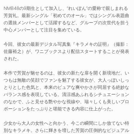
NMB48の9期生として加入し、“れいぽん”の愛称で親しまれる
芳賀礼。最新シングル「初めてのオール」ではシングル表題曲
の選抜メンバーとして活躍するなど、グループの次世代を担う
中心メンバーとして注目を集めている。
今回、彼女の最新デジタル写真集『キラメキの証明』（撮影：
佐藤裕之）が、ワニブックスより配信スタートすることが発表
された。
本作で芳賀が魅せるのは、彼女の新たな扉を開く新境地だ。い
つもは無敵の笑顔でファンを魅了する彼女が、大人っぽいしっ
とりとした色気と、本来のピュアな爽やかさが同居する絶妙な
バランス感を表現している。清涼感あふれるシチュエーション
のなかで、ふと見せる艶やかな視線や、瑞々しくも美しいプロ
ポーションをたっぷりと堪能できる内容に仕上がった。
少女から大人の女性へと向かう、今この瞬間にしか放てない特
別なキラメキ。さらに輝きを増した芳賀の圧倒的なビジュアル