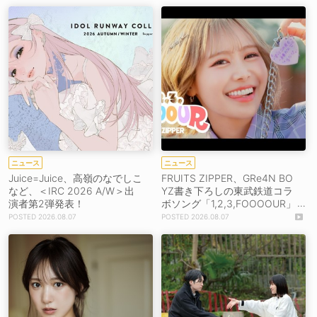
ニュース
ニュース
Juice=Juice、高嶺のなでしこ
FRUITS ZIPPER、GRe4N BO
など、＜IRC 2026 A/W＞出
YZ書き下ろしの東武鉄道コラ
演者第2弾発表！
ボソング「1,2,3,FOOOOUR」
をリリース＆MV公開！
2026.08.07
2026.08.07