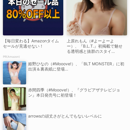
【毎日変わる】Amazonタイム
上原れもん（#よーよーよ
セールが見逃せない！
ー）、『B.L.T.』初掲載で魅せ
る透明感と抜群のスタイ...
PR(Amazon)
姫野ひなの（#Mooove!）、「BLT MONSTER」に初
出演＆裏表紙に登場...
赤間四季（#Mooove!）、『グラビアザテレビジョ
ン』本日発売号に初登場！
arrowsの頑丈さがとんでもないレベルに