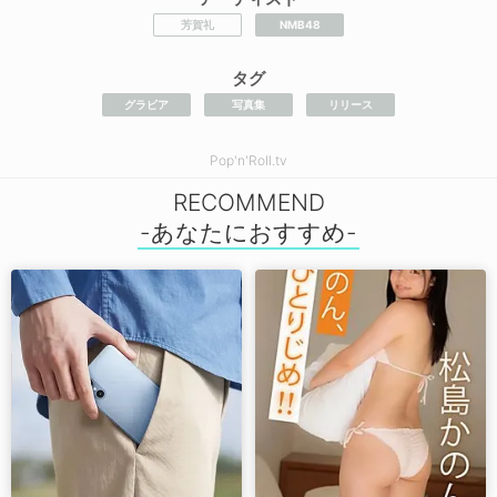
芳賀礼
NMB48
タグ
グラビア
写真集
リリース
Pop'n'Roll.tv
RECOMMEND