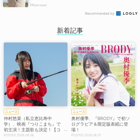
PR(arrows)
Recommended by
新着記事
ニュース
ニュース
仲村悠菜（私立恵比寿中
奥村優季、『BRODY』で初ソ
学）、映画『つりこまち』で
ログラビア＆限定版表紙に登
初主演！主題歌も決定！【コ
場！
メントあり】
2026.08.08
2026.08.07