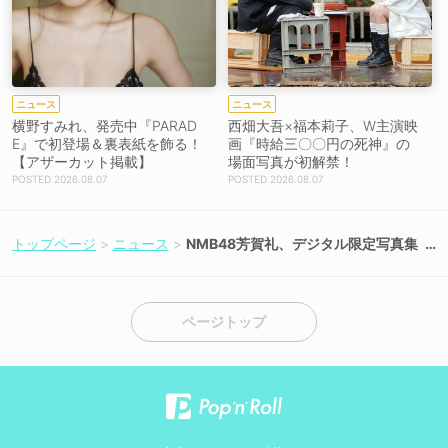
ニュース
ニュース
横野すみれ、発売中『PARAD
西畑大吾×福本莉子、W主演映
E』で初登場＆裏表紙を飾る！
画『時給三〇〇円の死神』の
【アザーカット掲載】
場面写真が初解禁！
2026.08.07
2026.08.07
トップページ
ニュース
NMB48芳賀礼、デジタル限定写真集
が6月18日リリース決定！
ページトップ