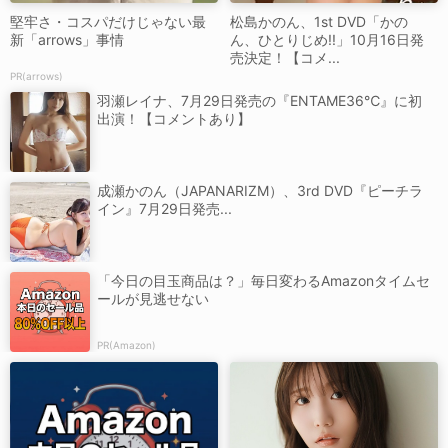
堅牢さ・コスパだけじゃない最
松島かのん、1st DVD「かの
新「arrows」事情
ん、ひとりじめ!!」10月16日発
売決定！【コメ...
PR(arrows)
羽瀬レイナ、7月29日発売の『ENTAME36℃』に初
出演！【コメントあり】
成瀬かのん（JAPANARIZM）、3rd DVD『ピーチラ
イン』7月29日発売...
「今日の目玉商品は？」毎日変わるAmazonタイムセ
ールが見逃せない
PR(Amazon)