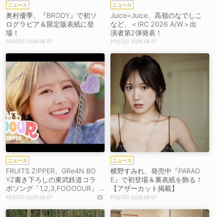
ニュース
ニュース
奥村優季、『BRODY』で初ソ
Juice=Juice、高嶺のなでしこ
ログラビア＆限定版表紙に登
など、＜IRC 2026 A/W＞出
場！
演者第2弾発表！
2026.08.07
2026.08.07
ニュース
ニュース
FRUITS ZIPPER、GRe4N BO
横野すみれ、発売中『PARAD
YZ書き下ろしの東武鉄道コラ
E』で初登場＆裏表紙を飾る！
ボソング「1,2,3,FOOOOUR」
【アザーカット掲載】
をリリース＆MV公開！
2026.08.07
2026.08.07