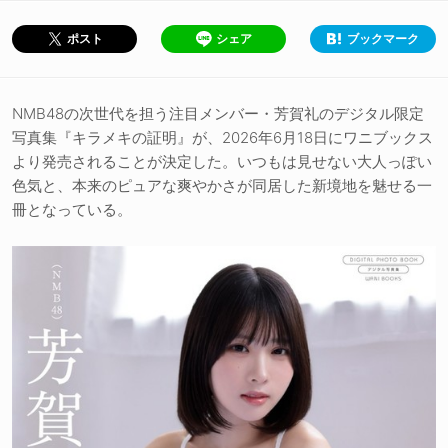
シェア
ブックマーク
ポスト
NMB48の次世代を担う注目メンバー・芳賀礼のデジタル限定
写真集『キラメキの証明』が、2026年6月18日にワニブックス
より発売されることが決定した。いつもは見せない大人っぽい
色気と、本来のピュアな爽やかさが同居した新境地を魅せる一
冊となっている。