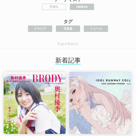
芳賀礼
NMB48
タグ
グラビア
写真集
リリース
Pop'n'Roll.tv
新着記事