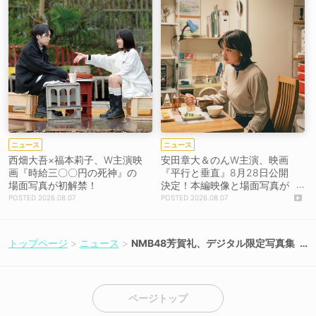
ニュース
ニュース
西畑大吾×福本莉子、W主演映
安田章大＆のんW主演、映画
画『時給三〇〇円の死神』の
『平行と垂直』8月28日公開
場面写真が初解禁！
決定！本編映像と場面写真が
初解禁！
2026.08.07
2026.08.07
トップページ
ニュース
NMB48芳賀礼、デジタル限定写真集
が6月18日リリース決定！
ページトップ