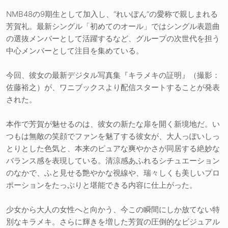
NMB48の9期生として加入し、“れいぽん”の愛称で親しまれる
芳賀礼。最新シングル「初めてのオール」ではシングル表題曲
の選抜メンバーとして活躍するなど、グループの次世代を担う
中心メンバーとして注目を集めている。
今回、彼女の最新デジタル写真集『キラメキの証明』（撮影：
佐藤裕之）が、ワニブックスより配信スタートすることが発表
された。
本作で芳賀が魅せるのは、彼女の新たな扉を開く新境地だ。い
つもは無敵の笑顔でファンを魅了する彼女が、大人っぽいしっ
とりとした色気と、本来のピュアな爽やかさが同居する絶妙な
バランス感を表現している。清涼感あふれるシチュエーション
のなかで、ふと見せる艶やかな視線や、瑞々しくも美しいプロ
ポーションをたっぷりと堪能できる内容に仕上がった。
少女から大人の女性へと向かう、今この瞬間にしか放てない特
別なキラメキ。さらに輝きを増した芳賀の圧倒的なビジュアル