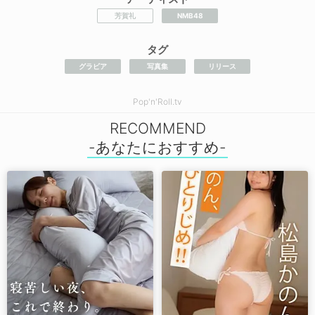
芳賀礼
NMB48
タグ
グラビア
写真集
リリース
Pop'n'Roll.tv
RECOMMEND