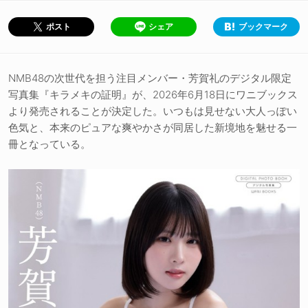
シェア
ブックマーク
ポスト
NMB48の次世代を担う注目メンバー・芳賀礼のデジタル限定
写真集『キラメキの証明』が、2026年6月18日にワニブックス
より発売されることが決定した。いつもは見せない大人っぽい
色気と、本来のピュアな爽やかさが同居した新境地を魅せる一
冊となっている。