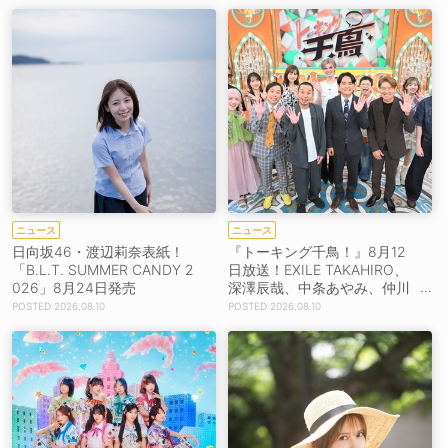
ニュース
ニュース
日向坂46・渡辺莉奈表紙！
『トーキング千鳥！』8月12
「B.L.T. SUMMER CANDY 2
日放送！EXILE TAKAHIRO、
026」8月24日発売
深澤辰哉、中条あやみ、仲川
瑠夏ら豪華ゲストが集結！
2026.08.10
2026.08.10