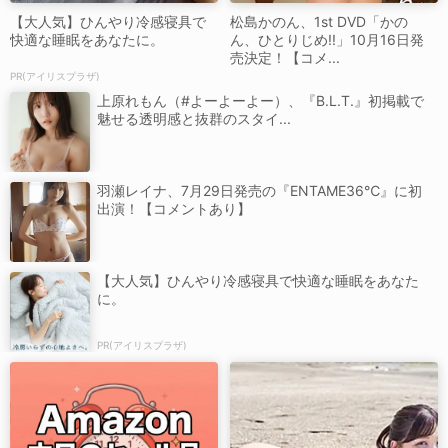
【大人気】ひんやり冷感寝具で
松島かのん、1st DVD「かの
快適な睡眠をあなたに。
ん、ひとりじめ!!」10月16日発
売決定！【コメ...
PR(アイリスプラザ)
上原れもん（#よーよーよー）、『B.L.T.』初掲載で
魅せる透明感と抜群のスタイ...
羽瀬レイナ、7月29日発売の『ENTAME36℃』に初
出演！【コメントあり】
【大人気】ひんやり冷感寝具で快適な睡眠をあなた
に。
PR(アイリスプラザ)