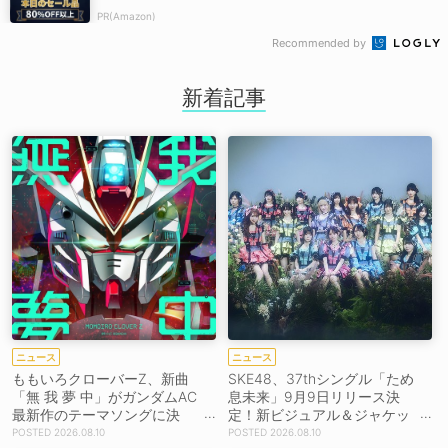
PR(Amazon)
Recommended by
新着記事
ニュース
ニュース
ももいろクローバーZ、新曲
SKE48、37thシングル「ため
「無 我 夢 中」がガンダムAC
息未来」9月9日リリース決
最新作のテーマソングに決
定！新ビジュアル＆ジャケッ
定！8月26日配信リリース！
ト写真も一挙公開！
2026.08.10
2026.08.10