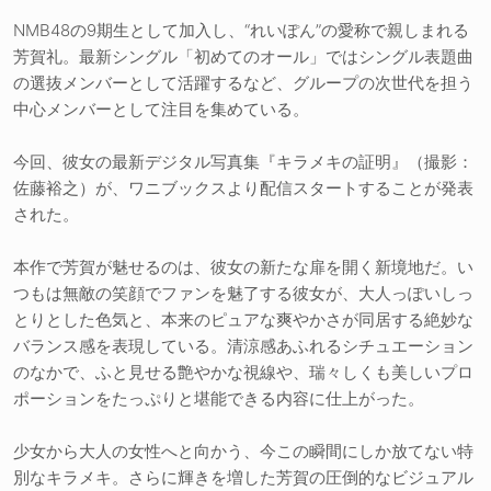
NMB48の9期生として加入し、“れいぽん”の愛称で親しまれる
芳賀礼。最新シングル「初めてのオール」ではシングル表題曲
の選抜メンバーとして活躍するなど、グループの次世代を担う
中心メンバーとして注目を集めている。
今回、彼女の最新デジタル写真集『キラメキの証明』（撮影：
佐藤裕之）が、ワニブックスより配信スタートすることが発表
された。
本作で芳賀が魅せるのは、彼女の新たな扉を開く新境地だ。い
つもは無敵の笑顔でファンを魅了する彼女が、大人っぽいしっ
とりとした色気と、本来のピュアな爽やかさが同居する絶妙な
バランス感を表現している。清涼感あふれるシチュエーション
のなかで、ふと見せる艶やかな視線や、瑞々しくも美しいプロ
ポーションをたっぷりと堪能できる内容に仕上がった。
少女から大人の女性へと向かう、今この瞬間にしか放てない特
別なキラメキ。さらに輝きを増した芳賀の圧倒的なビジュアル