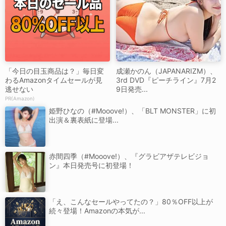
「今日の目玉商品は？」毎日変
成瀬かのん（JAPANARIZM）、
わるAmazonタイムセールが見
3rd DVD『ピーチライン』7月2
逃せない
9日発売...
PR(Amazon)
姫野ひなの（#Mooove!）、「BLT MONSTER」に初
出演＆裏表紙に登場...
赤間四季（#Mooove!）、『グラビアザテレビジョ
ン』本日発売号に初登場！
「え、こんなセールやってたの？」80％OFF以上が
続々登場！Amazonの本気が...