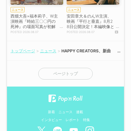
ニュース
ニュース
西畑大吾×福本莉子、W主
安田章大＆のんW主演、
演映画『時給三〇〇円の
映画『平行と垂直』8月2
死神』の場面写真が初解
8日公開決定！本編映像と
禁！
場面写真が初解禁！
2026.08.07
2026.08.07
トップページ
ニュース
HAPPY CREATORS、新曲
「グリズリーに襲われたら
♡」MVを6月9日公開！
ページトップ
新着
ニュース
連載
インタビュー
レポート
特集