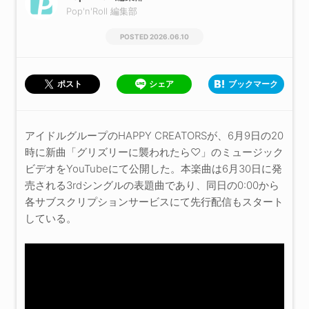
Pop'n'Roll 編集部
2026.06.10
シェア
ブックマーク
ポスト
アイドルグループのHAPPY CREATORSが、6月9日の20
時に新曲「グリズリーに襲われたら♡」のミュージック
ビデオをYouTubeにて公開した。本楽曲は6月30日に発
売される3rdシングルの表題曲であり、同日の0:00から
各サブスクリプションサービスにて先行配信もスタート
している。