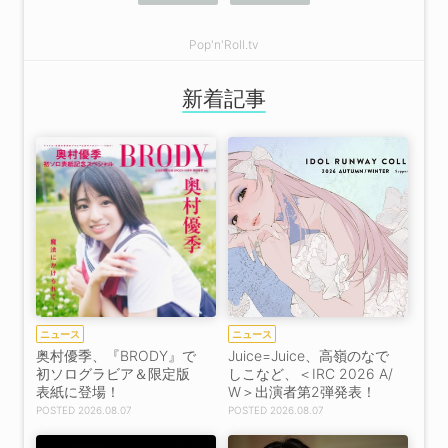
Pop'n'Roll.tv
新着記事
ニュース
ニュース
奥村優季、『BRODY』で
Juice=Juice、高嶺のなで
初ソログラビア＆限定版
しこなど、＜IRC 2026 A/
表紙に登場！
W＞出演者第2弾発表！
2026.08.07
2026.08.07