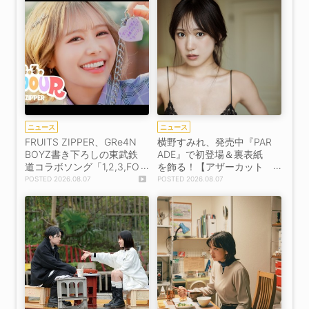
ニュース
ニュース
FRUITS ZIPPER、GRe4N
横野すみれ、発売中『PAR
BOYZ書き下ろしの東武鉄
ADE』で初登場＆裏表紙
道コラボソング「1,2,3,FO
を飾る！【アザーカット
OOOUR」をリリース＆M
掲載】
2026.08.07
2026.08.07
V公開！