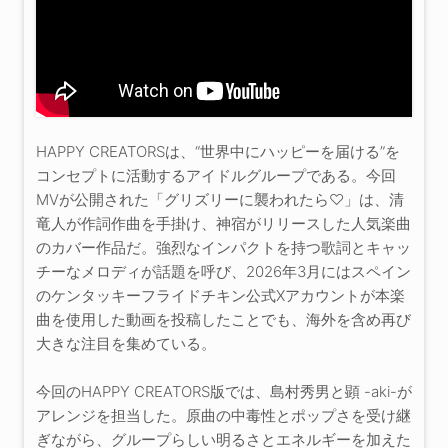
HAPPY CREATORSは、“世界中にハッピーを届ける”を
コンセプトに活動するアイドルグループである。今回
MVが公開された「グリズリーに襲われたら♡」は、清
竜人が作詞作曲を手掛け、神宿がリリースした人気楽曲
のカバー作品だ。強烈なインパクトを持つ歌詞とキャッ
チーなメロディが話題を呼び、2026年3月にはスペイン
のケンタッキーフライドチキン公式Xアカウントが本楽
曲を使用した動画を投稿したことでも、海外を含め再び
大きな注目を集めている。
今回のHAPPY CREATORS版では、島村秀男と顕 -aki-が
アレンジを担当した。原曲の中毒性とポップさを受け継
ぎながら、グループらしい明るさとエネルギーを加えた