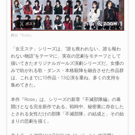
ポスト
舞台『Rose』
「女王ステ」シリーズは、“誰も救われない、誰も報わ
れない物語”をテーマに、実在の悲劇をモチーフとして
描いてきたオリジナルガールズ演劇シリーズだ。女優の
みで紡がれる歌・ダンス・本格殺陣を融合させた作品群
は、これまでに10作品・13公演を重ね、多くの支持を
集めてきた。
本作『Rose』は、シリーズの新章『不滅部隊編』の幕
開けとなる完全新作である。戦時中、秘密裏に存在した
とされる女性だけの部隊「不滅部隊」の結成と、その始
まりの悲劇を描く。