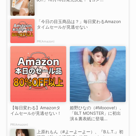
「今日の目玉商品は？」毎日変わるAmazon
タイムセールが見逃せない
PR(Amazon)
【毎日変わる】Amazonタ
姫野ひなの（#Mooove!）、
イムセールが見逃せない！
「BLT MONSTER」に初出
演＆裏表紙に登場...
PR(Amazon)
上原れもん（#よーよーよー）、『B.L.T.』初