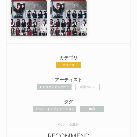
カテゴリ
ニュース
アーティスト
モモコグミカンパニー
藍染カレン
タグ
イベントインフォメーション
舞台
Pop'n'Roll.tv
RECOMMEND