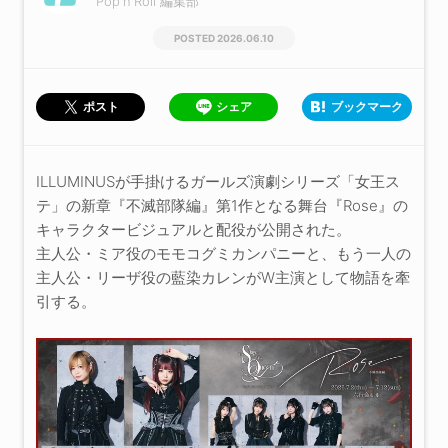
Pop'n'Roll 編集部
2026.06.10
シェア
ブックマーク
ポスト
ILLUMINUSが手掛けるガールズ演劇シリーズ「女王ス
テ」の新章『不滅部隊編』第1作となる舞台『Rose』の
キャラクタービジュアルと配役が公開された。
主人公・ミア役のモモコグミカンパニーと、もう一人の
主人公・リーザ役の藍染カレンがW主演として物語を牽
引する。