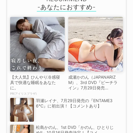
【大人気】ひんやり冷感寝
成瀬かのん（JAPANARIZ
具で快適な睡眠をあなた
M）、3rd DVD『ピーチラ
に。
イン』7月29日発売...
PR(アイリスプラザ)
羽瀬レイナ、7月29日発売の『ENTAME3
6℃』に初出演！【コメントあり】
松島かのん、1st DVD「かのん、ひとりじ
め!!」10月16日発売決定！【コメ...