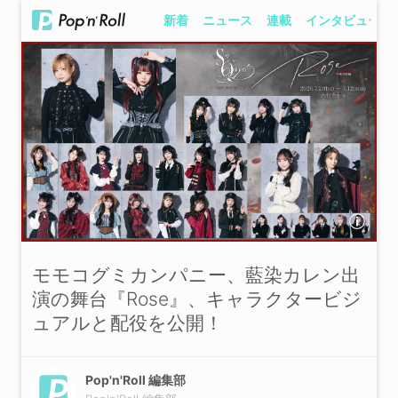
新着
ニュース
連載
インタビュー
モモコグミカンパニー、藍染カレン出
演の舞台『Rose』、キャラクタービジ
ュアルと配役を公開！
Pop'n'Roll 編集部