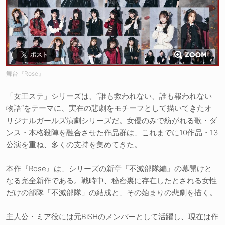
ポスト
舞台『Rose』
「女王ステ」シリーズは、“誰も救われない、誰も報われない
物語”をテーマに、実在の悲劇をモチーフとして描いてきたオ
リジナルガールズ演劇シリーズだ。女優のみで紡がれる歌・ダ
ンス・本格殺陣を融合させた作品群は、これまでに10作品・13
公演を重ね、多くの支持を集めてきた。
本作『Rose』は、シリーズの新章『不滅部隊編』の幕開けと
なる完全新作である。戦時中、秘密裏に存在したとされる女性
だけの部隊「不滅部隊」の結成と、その始まりの悲劇を描く。
主人公・ミア役には元BiSHのメンバーとして活躍し、現在は作