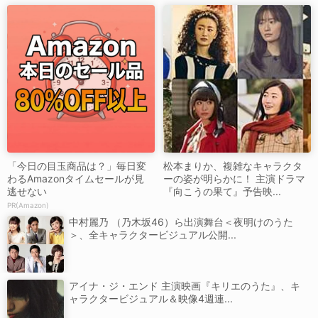
「今日の目玉商品は？」毎日変
松本まりか、複雑なキャラクタ
わるAmazonタイムセールが見
ーの姿が明らかに！ 主演ドラマ
逃せない
『向こうの果て』予告映...
PR(Amazon)
中村麗乃 （乃木坂46）ら出演舞台＜夜明けのうた
＞、全キャラクタービジュアル公開...
アイナ・ジ・エンド 主演映画『キリエのうた』、キ
ャラクタービジュアル＆映像4週連...