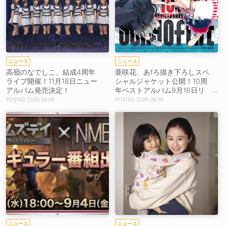
ニュース
ニュース
高嶺のなでしこ、結成4周年
亜咲花、あfろ描き下ろしスペ
ライブ開催！11月18日ニュー
シャルジャケット公開！10周
アルバム発売決定！
年ベストアルバム9月16日リ
リース！
2026.08.06
2026.08.06
ニュース
ニュース