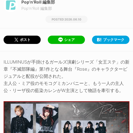
Pop'n'Roll 編集部
Pop'n'Roll 編集部
2026.06.10
シェア
ブックマーク
ポスト
ILLUMINUSが手掛けるガールズ演劇シリーズ「女王ステ」の新
章『不滅部隊編』第1作となる舞台『Rose』のキャラクタービ
ジュアルと配役が公開された。
主人公・ミア役のモモコグミカンパニーと、もう一人の主人
公・リーザ役の藍染カレンがW主演として物語を牽引する。