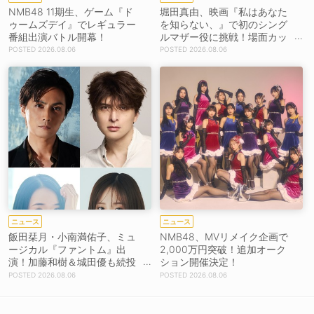
NMB48 11期生、ゲーム『ド
堀田真由、映画『私はあなた
ゥームズデイ』でレギュラー
を知らない、』で初のシング
番組出演バトル開幕！
ルマザー役に挑戦！場面カッ
トを解禁！【コメントあり】
2026.08.06
2026.08.06
ニュース
ニュース
飯田栞月・小南満佑子、ミュ
NMB48、MVリメイク企画で
ージカル『ファントム』出
2,000万円突破！追加オーク
演！加藤和樹＆城田優も続投
ション開催決定！
【コメントあり】
2026.08.06
2026.08.06