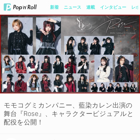
新着
ニュース
連載
インタビュー
レポ
モモコグミカンパニー、藍染カレン出演の
舞台『Rose』、キャラクタービジュアルと
配役を公開！