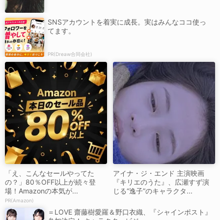
SNSアカウントを着実に成長。実はみんなココ使っ
てます。
PR(Dreaw合同会社)
「え、こんなセールやってた
アイナ・ジ・エンド 主演映画
の？」80％OFF以上が続々登
『キリエのうた』、広瀬すず演
場！Amazonの本気が...
じる“逸子”のキャラクタ...
PR(Amazon)
＝LOVE 齋藤樹愛羅＆野口衣織、『シャインポスト』