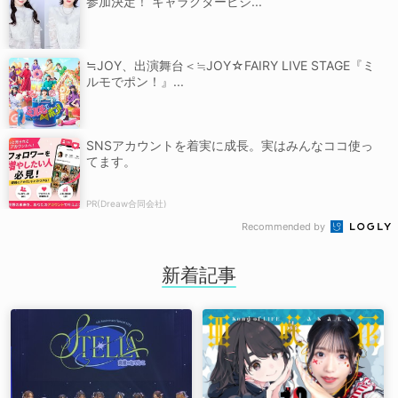
参加決定！ キャラクタービジ...
≒JOY、出演舞台＜≒JOY☆FAIRY LIVE STAGE『ミ
ルモでポン！』...
SNSアカウントを着実に成長。実はみんなココ使っ
てます。
PR(Dreaw合同会社)
Recommended by
新着記事