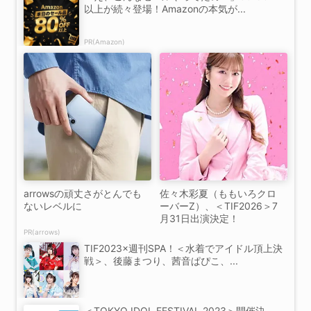
以上が続々登場！Amazonの本気が...
PR(Amazon)
arrowsの頑丈さがとんでも
佐々木彩夏（ももいろクロ
ないレベルに
ーバーZ）、＜TIF2026＞7
月31日出演決定！
PR(arrows)
TIF2023×週刊SPA！＜水着でアイドル頂上決
戦＞、後藤まつり、茜音ぱぴこ、...
＜TOKYO IDOL FESTIVAL 2023＞開催決