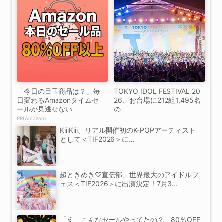
「今日の目玉商品は？」毎
TOKYO IDOL FESTIVAL 20
日変わるAmazonタイムセ
26、お台場に212組1,495名
ールが見逃せない
の...
PR(Amazon)
KiiiKiii、リアル開催初のK-POPアーティスト
として＜TIF2026＞に...
超ときめき♡宣伝部、世界最大のアイドルフ
ェス＜TIF2026＞に出演決定！7月3...
「え、こんなセールやってたの？」80％OFF