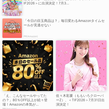
IF2026＞に出演決定！7月3...
「今日の目玉商品は？」毎日変わるAmazonタイムセ
ールが見逃せない
PR(Amazon)
「え、こんなセールやってた
佐々木彩夏（ももいろクローバ
の？」80％OFF以上が続々登
ーZ）、＜TIF2026＞7月31日出
場！Amazonの本気が...
演決定！
PR(Amazon)