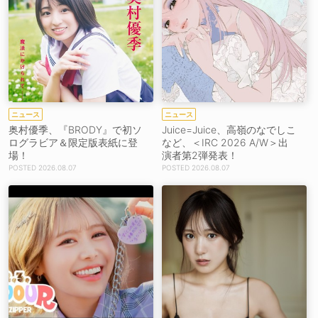
ニュース
ニュース
奥村優季、『BRODY』で初ソ
Juice=Juice、高嶺のなでしこ
ログラビア＆限定版表紙に登
など、＜IRC 2026 A/W＞出
場！
演者第2弾発表！
2026.08.07
2026.08.07