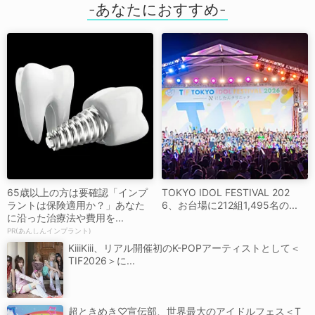
65歳以上の方は要確認「インプ
TOKYO IDOL FESTIVAL 202
ラントは保険適用か？」あなた
6、お台場に212組1,495名の...
に沿った治療法や費用を...
PR(あんしんインプラント)
KiiiKiii、リアル開催初のK-POPアーティストとして＜
TIF2026＞に...
超ときめき♡宣伝部、世界最大のアイドルフェス＜T