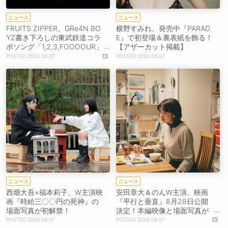
ニュース
ニュース
FRUITS ZIPPER、GRe4N BO
横野すみれ、発売中『PARAD
YZ書き下ろしの東武鉄道コラ
E』で初登場＆裏表紙を飾る！
ボソング「1,2,3,FOOOOUR」
【アザーカット掲載】
をリリース＆MV公開！
2026.08.07
2026.08.07
ニュース
ニュース
西畑大吾×福本莉子、W主演映
安田章大＆のんW主演、映画
画『時給三〇〇円の死神』の
『平行と垂直』8月28日公開
場面写真が初解禁！
決定！本編映像と場面写真が
初解禁！
2026.08.07
2026.08.07