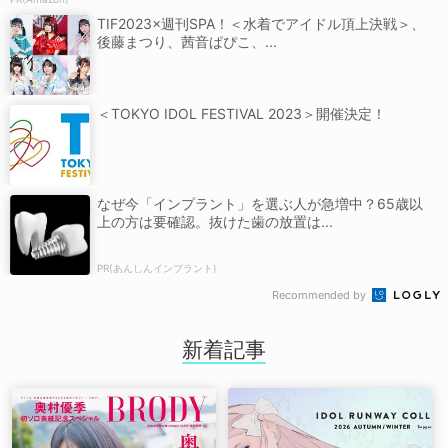
TIF2023×週刊SPA！＜水着でアイドル頂上決戦＞、
後藤まつり、茜音ぱぴこ、...
＜TOKYO IDOL FESTIVAL 2023＞開催決定！
なぜ今「インプラント」を選ぶ人が急増中？65歳以
上の方は要確認。抜けた歯の放置は...
PR(あんしんインプラント)
Recommended by
新着記事