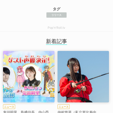
タグ
リリース
Pop'n'Roll.tv
新着記事
ニュース
ニュース
鬼頭明里、島﨑信長、内山昂
仲村悠菜（私立恵比寿中