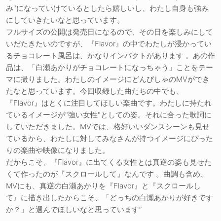
み"になっていけているとしたら嬉しいし、わたし自身も強み
にしていきたいなと思っています。
フルサイズの公開は発売日になるので、その日を楽しみにして
いだたきたいのですが、『Flavor』の中でわたしが浸かってい
るチョコレート風呂は、かなりインパクトがあります 。あの作
品は、「白瀬あかりがチョコレートになっちゃう」ことをテー
マに撮りました。わたしのイメージにどんぴしゃのMVができ
たなと思っています。今回収録した曲たちの中でも、
『Flavor』はとくに注目してほしい楽曲です。わたしに持たれ
ているイメージが"強い女性"としての姿。それに合った歌詞に
していただきました。MVでは、格好いいダンスシーンも見せ
ているから、わたしに対してみなさんが持つイメージにぴった
りの楽曲や映像になりました。
だからこそ、『Flavor』に出てくる女性とは真逆の姿も見せた
くて作ったのが『スクロールして』なんです 。曲調も含め、
MVにも、真逆の白瀬あかりを『Flavor』と『スクロールし
て』に描き出したからこそ、「どっちの白瀬あかりが好きです
か？」と選んでほしいなと思っています”