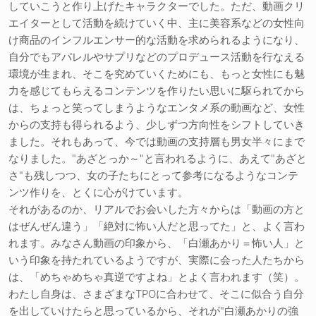
していこうと作り上げたキャラクターでした。ただ、動画クリ
エイターとして活動を続けていく中、主に美容系などの女性向
け商品のインフルエンサー的な活動を求められるようになり、
自分でもアパレルやサプリなどのプロデュース活動を行なえる
環境が生まれ、そこを究めていくためにも、もっと女性にも魅
力を感じてもらえるコンテンツを作りたい思いに駆られてから
は、ちょっと笑ってしまうようなエンタメ系の動画など、女性
からの支持も得られるよう、少しずつ方向性をシフトしていき
ました。それもあって、今では動画の支持層も男女半々にまで
なりました。"あざとっか～"と言われるように、あえて"あざと
さ"も残しつつ、女の子たちにとって参考になるようなコンテ
ンツ作りを、とくに心がけています。
それがあるのか、リアルでお会いした方々からは「動画の方と
はぜんぜん違う」「絶対に怖い人だと思ってた」と、よく言わ
れます。みなさん動画の印象から、「白瀬あかり＝怖い人」と
いう印象を持たれているようですが、実際に会った人たちから
は、「めちゃめちゃ真逆ですよね」とよく言われます（笑）。
わたし自身は、さまざまなTPOに合わせて、そこに似合う自分
を出していけたらと思っているから、それが"白瀬あかりの強