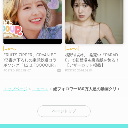
ニュース
ニュース
FRUITS ZIPPER、GRe4N BO
横野すみれ、発売中『PARAD
YZ書き下ろしの東武鉄道コラ
E』で初登場＆裏表紙を飾る！
ボソング「1,2,3,FOOOOUR」
【アザーカット掲載】
をリリース＆MV公開！
2026.08.07
2026.08.07
トップページ
ニュース
総フォロワー180万人超の動画クリエ
イター・白瀬あかりが1stEP『Flavo
r』を6月24日リリース！
ページトップ