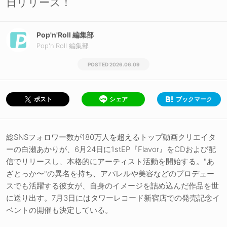
日リリース！
Pop'n'Roll 編集部
Pop'n'Roll 編集部
2026.06.09
シェア
ブックマーク
ポスト
総SNSフォロワー数が180万人を超えるトップ動画クリエイタ
ーの白瀬あかりが、6月24日に1stEP『Flavor』をCDおよび配
信でリリースし、本格的にアーティスト活動を開始する。"あ
ざとっか〜"の異名を持ち、アパレルや美容などのプロデュー
スでも活躍する彼女が、自身のイメージを詰め込んだ作品を世
に送り出す。7月3日にはタワーレコード新宿店での発売記念イ
ベントの開催も決定している。