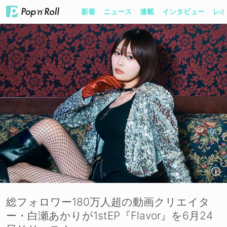
新着
ニュース
連載
インタビュー
レポ
総フォロワー180万人超の動画クリエイタ
ー・白瀬あかりが1stEP『Flavor』を6月24