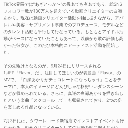
TikTok界隈では"あざとっか〜"の異名でも有名であり、総SNS
フォロワー数が180万人を超えている動画クリエイターの白瀬
あかり。現在は動画クリエイター活動を軸に据えながら、アパ
レルや美容・サプリメント事業でのプロデュース、モデルなど
のタレント活動も平行して行なっている。もともとアイドル活
動がベースになっていたこともあって、以前から歌の評価も高
かった彼女が、このたび本格的にアーティスト活動を開始し
た。
その先駆けとなるのが、6月24日にリリースされる
1stEP『Flavor』だ 。注目してほしいのが表題曲「Flavor」の
MVで、「白瀬あかりがチョコレートになっちゃう」ことをテ
ーマに、本人のイメージにどんぴしゃな格好いいダンスシーン
などが収められている。さらに、真逆の白瀬あかりを描き出し
たという楽曲「スクロールして」も収録されており、2つの姿
を楽しめる作品となっている。
7月3日には、タワーレコード新宿店でインストアイベントも行
なわれる。動画クリエイターとしての活動を軸に据えながら、