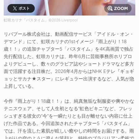
ポスト
虹咲カリナ「バスタイム」©2026 Liverpool
リバプール株式会社は、動画配信サービス「アイドル・オン・
デマンド」にて、虹咲カリナの1stイメージ『雨上がり！18
歳！！』の追加チャプター5「バスタイム」を4K高画質で独占
先行配信した。虹咲カリナは、昨年6月に芸能事務所ホリプロ
よりデビューし、数々のグラビア誌やショートドラマなど多方
面で活躍する注目株だ。2026年4月からはNHK Eテレ『ギョギ
ョッとサカナ★スター』にレギュラー出演するなど、人気が急
上昇している。
今作『雨上がり！18歳！！』は、純真無垢な制服姿や爽やかな
テニスウェア、そして人生初となる“虹色ビキニ”など、フレッ
シュすぎる彼女の“今”を一瞬たりとも目が離せない内容に仕上
げた作品である。今回追加されたチャプター5「バスタイム」
では、汗を流した素肌が眩しい癒やしの時間をお届けする。雨
上がりの空のように澄んだ笑顔と、特技のブラジリアン柔術で