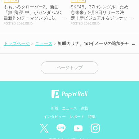
ももいろクローバーZ、新曲
SKE48、37thシングル「ため
「無 我 夢 中」がガンダムAC
息未来」9月9日リリース決
最新作のテーマソングに決
定！新ビジュアル＆ジャケッ
定！8月26日配信リリース！
ト写真も一挙公開！
2026.08.10
2026.08.10
トップページ
ニュース
虹咲カリナ、1stイメージの追加チャ
プター「バスタイム」が4K高画質で
配信開始
ページトップ
新着
ニュース
連載
インタビュー
レポート
特集