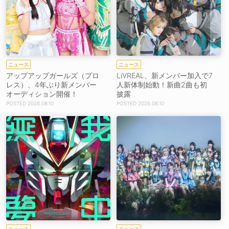
ニュース
ニュース
アップアップガールズ（プロ
LiVREAL、新メンバー加入で7
レス）、4年ぶり新メンバー
人新体制始動！新曲2曲も初
オーディション開催！
披露
2026.08.10
2026.08.10
ニュース
ニュース