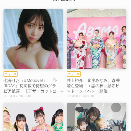
ニュース
ニュース
七海りお（#Mooove!）、『F
井上裕介、峯岸みなみ、森香
RIDAY』初掲載で待望のグラ
澄ら登場！＜恋の神回診断所
ビア披露！【アザーカット公
＞トークイベント開催
開】
2026.08.10
2026.08.10