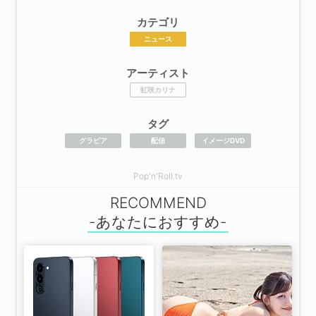
カテゴリ
ニュース
アーティスト
虹咲カリナ
タグ
グラビア
配信
イメージDVD
Pop'n'Roll.tv
RECOMMEND