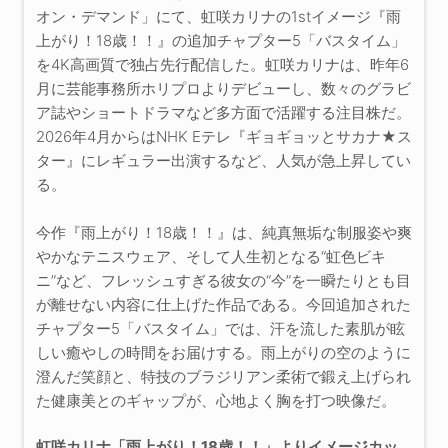
オン・デマンド」にて、虹咲カリナの1stイメージ『雨
上がり！18歳！！』の追加チャプター5「バスタイム」
を4K高画質で独占先行配信した。虹咲カリナは、昨年6
月に芸能事務所ホリプロよりデビューし、数々のグラビ
ア誌やショートドラマなど多方面で活躍する注目株だ。
2026年4月からはNHK Eテレ『ギョギョッとサカナ★ス
ター』にレギュラー出演するなど、人気が急上昇してい
る。
今作『雨上がり！18歳！！』は、純真無垢な制服姿や爽
やかなテニスウェア、そして人生初となる“虹色ビキ
ニ”など、フレッシュすぎる彼女の“今”を一瞬たりとも目
が離せない内容に仕上げた作品である。今回追加された
チャプター5「バスタイム」では、汗を流した素肌が眩
しい癒やしの時間をお届けする。雨上がりの空のように
澄んだ笑顔と、特技のブラジリアン柔術で鍛え上げられ
た健康美とのギャップが、心地よく胸を打つ映像だ。
虹咲カリナ「雨上がり！18歳！！」よりイメージカッ