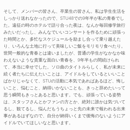
そして、メンバーの皆さん、卒業生の皆さん。私は学生生活を
しっかり送れなかったので、STU48での9年半が私の青春でし
た。遠征の時のホテルで語り合った夜は、なんか毎回修学旅行
みたいだったし、みんなでいいコンサートを作るために頑張っ
た時間とか、多忙なスケジュールを励まし合って乗り越えた
り、いろんな土地に行って美味しいご飯をモリモリ食べたり。
世間一般的な青春とは違いましたが、普通の学生がなかなか味
わえないような貴重な面白い青春を、9年半もの間続けられ
て、本当に幸せでした。ソロ曲のタイトルらしく、私が未来に
続く者たちに伝えたいことは、アイドルをしているといいこと
ばかりじゃなくて、STUの活動に本気であればあるほど、悔し
いこと、悩むこと、納得いかないことも、きっと辞めたいって
思う瞬間もきっとあると思います。でも、頑張っている姿勢
は、スタッフさんとかファンの方とか、絶対に誰かは気づいて
るし、観てるし、悩んだもうちょっと先の未来で報われる出来
事があるはずなので、自分が納得いくまで後悔のないようにア
イドルでいてほしいなと思います。