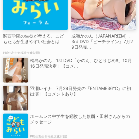
関西学院の生徒が考える、こど
成瀬かのん（JAPANARIZM）、
もたちが生きやすい社会とは
3rd DVD『ピーチライン』7月2
9日発売...
PR(住友生命福祉文化財団)
松島かのん、1st DVD「かのん、ひとりじめ!!」10月
16日発売決定！【コメ...
羽瀬レイナ、7月29日発売の『ENTAME36℃』に初
出演！【コメントあり】
ホームレス中学生を経験した麒麟・田村さんからの
メッセージ
PR(住友生命福祉文化財団)