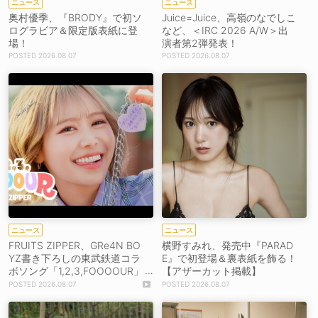
ニュース
ニュース
奥村優季、『BRODY』で初ソ
Juice=Juice、高嶺のなでしこ
ログラビア＆限定版表紙に登
など、＜IRC 2026 A/W＞出
場！
演者第2弾発表！
2026.08.07
2026.08.07
ニュース
ニュース
FRUITS ZIPPER、GRe4N BO
横野すみれ、発売中『PARAD
YZ書き下ろしの東武鉄道コラ
E』で初登場＆裏表紙を飾る！
ボソング「1,2,3,FOOOOUR」
【アザーカット掲載】
をリリース＆MV公開！
2026.08.07
2026.08.07