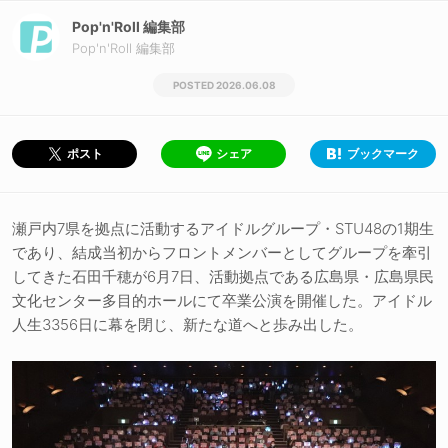
Pop'n'Roll 編集部
Pop'n'Roll 編集部
2026.06.08
シェア
ブックマーク
ポスト
瀬戸内7県を拠点に活動するアイドルグループ・STU48の1期生
であり、結成当初からフロントメンバーとしてグループを牽引
してきた石田千穂が6月7日、活動拠点である広島県・広島県民
文化センター多目的ホールにて卒業公演を開催した。アイドル
人生3356日に幕を閉じ、新たな道へと歩み出した。