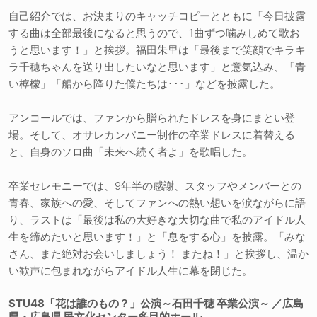
自己紹介では、お決まりのキャッチコピーとともに「今日披露
する曲は全部最後になると思うので、1曲ずつ噛みしめて歌お
うと思います！」と挨拶。福田朱里は「最後まで笑顔でキラキ
ラ千穂ちゃんを送り出したいなと思います」と意気込み、「青
い檸檬」「船から降りた僕たちは･･･」などを披露した。
アンコールでは、ファンから贈られたドレスを身にまとい登
場。そして、オサレカンパニー制作の卒業ドレスに着替える
と、自身のソロ曲「未来へ続く者よ」を歌唱した。
卒業セレモニーでは、9年半の感謝、スタッフやメンバーとの
青春、家族への愛、そしてファンへの熱い想いを涙ながらに語
り、ラストは「最後は私の大好きな大切な曲で私のアイドル人
生を締めたいと思います！」と「息をする心」を披露。「みな
さん、また絶対お会いしましょう！ またね！」と挨拶し、温か
い歓声に包まれながらアイドル人生に幕を閉じた。
STU48「花は誰のもの？」公演～石田千穂 卒業公演～ ／広島
県・広島県 民文化センター多目的ホール