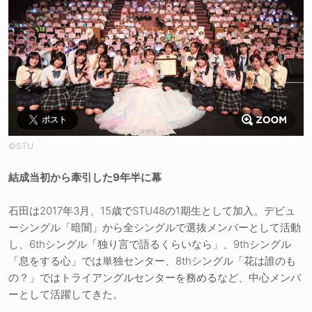
ポスト
©STU
結成当初から牽引した9年半に幕
石田は2017年3月、15歳でSTU48の1期生として加入。デビュ
ーシングル「暗闇」から全シングルで選抜メンバーとして活動
し、6thシングル「独り言で語るくらいなら」、9thシングル
「息をする心」では単独センター、8thシングル「花は誰のも
の？」ではトライアングルセンターを務めるなど、中心メンバ
ーとして活躍してきた。