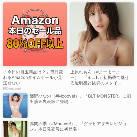
「今日の目玉商品は？」毎日変
上原れもん（#よーよーよ
わるAmazonタイムセールが見
ー）、『B.L.T.』初掲載で魅せ
逃せない
る透明感と抜群のスタイ...
PR(Amazon)
姫野ひなの（#Mooove!）、「BLT MONSTER」に初
出演＆裏表紙に登場...
赤間四季（#Mooove!）、『グラビアザテレビジョ
ン』本日発売号に初登場！