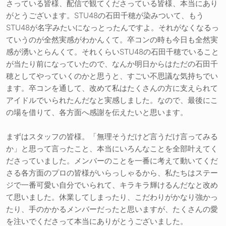
さっている皆様、配信で観てくださっている皆様、本当にあり
がとうございます。STU48の石田千穂が染みついて、もう
STU48が名字みたいになっとったんですよ。それがなくなるっ
ていうのが全然実感がわかんくて。卒コンの時も今日も全然実
感が湧いとらんくて。それくらいSTU48の石田千穂でいること
が当たり前になっていたので、なんか明日からはただの石田千
穂としてやっていくのかと思うと、すごい不思議な気持ちでい
ます。卒コンを通して、改めて私はたくさんの方に支えられて
アイドルでいられたんだなと実感しました。なので、最後にこ
の場を借りて、各方面へ感謝を伝えたいと思います。
まずはスタッフの皆様。「無理そうだけど言うだけ言ってみる
か」と思って言ったこと、本当にいろんなことを全部叶えてく
ださっていました。メンバーのことを一番に考えて動いてくだ
さる各方面のプロの皆様がいらっしゃるから、私たちはステー
ジで一番可愛い自分でいられて、キラキラ輝けるんだなと改め
て思いました。休業してしまったり、こだわりがかなり強かっ
たり、手のかかるメンバーだったと思いますが、たくさんの愛
を注いでくださって本当にありがとうございました。