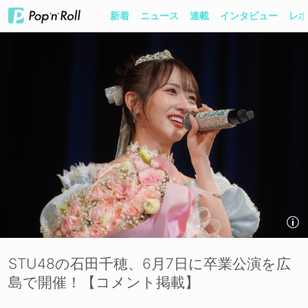
新着
ニュース
連載
インタビュー
レポ
STU48の石田千穂、6月7日に卒業公演を広
島で開催！【コメント掲載】