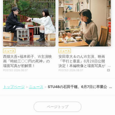
ニュース
ニュース
西畑大吾×福本莉子、W主演映
安田章大＆のんW主演、映画
画『時給三〇〇円の死神』の
『平行と垂直』8月28日公開
場面写真が初解禁！
決定！本編映像と場面写真が
初解禁！
2026.08.07
2026.08.07
トップページ
ニュース
STU48の石田千穂、6月7日に卒業公
演を広島で開催！【コメント掲載】
ページトップ