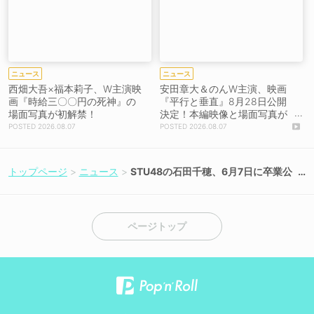
ニュース
ニュース
西畑大吾×福本莉子、W主演映
安田章大＆のんW主演、映画
画『時給三〇〇円の死神』の
『平行と垂直』8月28日公開
場面写真が初解禁！
決定！本編映像と場面写真が
初解禁！
2026.08.07
2026.08.07
トップページ
ニュース
STU48の石田千穂、6月7日に卒業公
演を広島で開催！【コメント掲載】
ページトップ