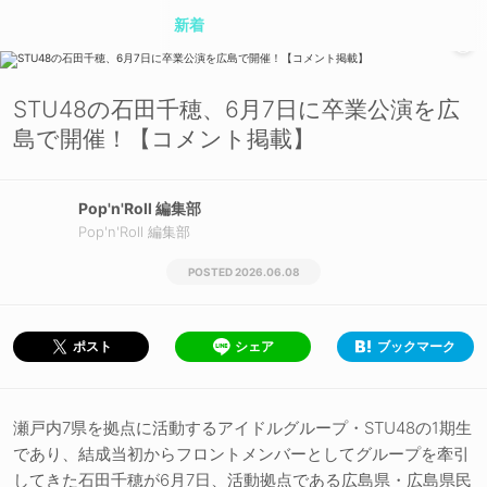
新着
ニュース
STU48の石田千穂、6月7日に卒業公演を広
連載
島で開催！【コメント掲載】
インタビュー
Pop'n'Roll 編集部
レポート
Pop'n'Roll 編集部
特集
2026.06.08
シェア
ブックマーク
ポスト
瀬戸内7県を拠点に活動するアイドルグループ・STU48の1期生
であり、結成当初からフロントメンバーとしてグループを牽引
してきた石田千穂が6月7日、活動拠点である広島県・広島県民