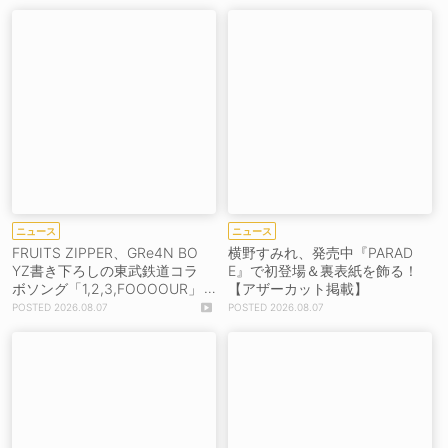
ニュース
ニュース
FRUITS ZIPPER、GRe4N BO
横野すみれ、発売中『PARAD
YZ書き下ろしの東武鉄道コラ
E』で初登場＆裏表紙を飾る！
ボソング「1,2,3,FOOOOUR」
【アザーカット掲載】
をリリース＆MV公開！
2026.08.07
2026.08.07