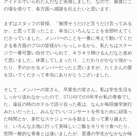
アイドルでいられたんだなと実感しました。なので、最後にこ
の場を借りて、各方面へ感謝を伝えたいと思います。
まずはスタッフの皆様。「無理そうだけど言うだけ言ってみる
か」と思って言ったこと、本当にいろんなことを全部叶えてく
ださっていました。メンバーのことを一番に考えて動いてくだ
さる各方面のプロの皆様がいらっしゃるから、私たちはステー
ジで一番可愛い自分でいられて、キラキラ輝けるんだなと改め
て思いました。休業してしまったり、こだわりがかなり強かっ
たり、手のかかるメンバーだったと思いますが、たくさんの愛
を注いでくださって本当にありがとうございました。
そして、メンバーの皆さん、卒業生の皆さん。私は学生生活を
しっかり送れなかったので、STU48での9年半が私の青春でし
た。遠征の時のホテルで語り合った夜は、なんか毎回修学旅行
みたいだったし、みんなでいいコンサートを作るために頑張っ
た時間とか、多忙なスケジュールを励まし合って乗り越えた
り、いろんな土地に行って美味しいご飯をモリモリ食べたり。
世間一般的な青春とは違いましたが、普通の学生がなかなか味