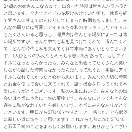
24歳のお姉さんになるまで、出会った時期は皆さんバラバラだ
と思います。全力でアイドルを駆け抜けていた頃も、休業を経
て皆さんに甘えてのんびりしてしまった時期もありました。み
んなの周りには可愛いアイドルも令和のキラキラしたアイドル
もたくさんいると思うし、瀬戸内は住んどる場所によっては遠
い場所ですが、そんな中でも私を見つけてくれて、選んでくれ
て、どんな時代も私を支えてくれて本当にありがとうございま
す。1人ひとりのみんなとめっちゃ思い出があって。もしアイ
ドルになっとらんかったら、みんなと出会ってたくさん大笑い
しながら話した時間もなかったんだなって思うと、本当にアイ
ドルになれてよかったと心から思います。みんなの大切な時間
とお金を使って会いに来てくれて、話す機会を作ってくれて本
当にありがとうございます。私の人生において、みんなとの出
会いは本当に本当に一生の宝物です。みんなにとってもそんな
存在に私がなれていたら嬉しいです。本当にみんなありがとう
ございます。明日からSTU48で学んだこと、感じたことを武器
に新しい道に進もうと思います！ これからも前に進むSTU48
と石田千穂のことをよろしくお願いします。ありがとうござい