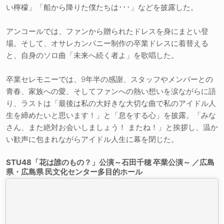
い檸檬」「船から降りた僕たちは･･･」などを披露した。
アンコールでは、ファンから贈られたドレスを身にまとい登
場。そして、オサレカンパニー制作の卒業ドレスに着替える
と、自身のソロ曲「未来へ続く者よ」を歌唱した。
卒業セレモニーでは、9年半の感謝、スタッフやメンバーとの
青春、家族への愛、そしてファンへの熱い想いを涙ながらに語
り、ラストは「最後は私の大好きな大切な曲で私のアイドル人
生を締めたいと思います！」と「息をする心」を披露。「みな
さん、また絶対お会いしましょう！ またね！」と挨拶し、温か
い歓声に包まれながらアイドル人生に幕を閉じた。
STU48「花は誰のもの？」公演～石田千穂 卒業公演～ ／広島
県・広島県 民文化センター多目的ホール