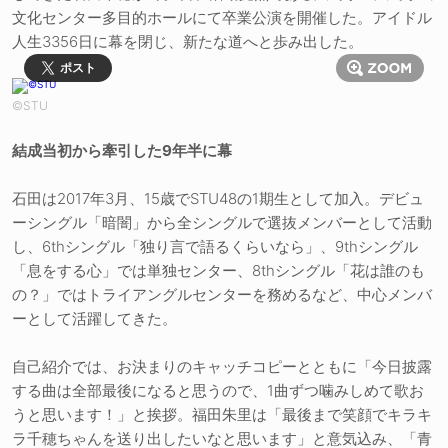
文化センター多目的ホールにて卒業公演を開催した。アイドル
人生3356日に幕を閉じ、新たな道へと歩み出した。
ポスト
©STU
結成当初から牽引した9年半に幕
石田は2017年3月、15歳でSTU48の1期生として加入。デビュ
ーシングル「暗闇」から全シングルで選抜メンバーとして活動
し、6thシングル「独り言で語るくらいなら」、9thシングル
「息をする心」では単独センター、8thシングル「花は誰のも
の？」ではトライアングルセンターを務めるなど、中心メンバ
ーとして活躍してきた。
自己紹介では、お決まりのキャッチコピーとともに「今日披露
する曲は全部最後になると思うので、1曲ずつ噛みしめて歌お
うと思います！」と挨拶。福田朱里は「最後まで笑顔でキラキ
ラ千穂ちゃんを送り出したいなと思います」と意気込み、「青