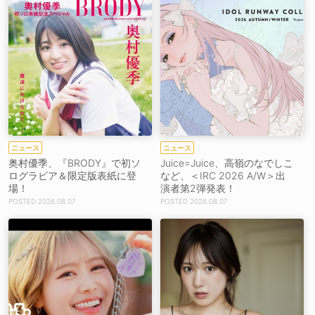
ニュース
ニュース
奥村優季、『BRODY』で初ソ
Juice=Juice、高嶺のなでしこ
ログラビア＆限定版表紙に登
など、＜IRC 2026 A/W＞出
場！
演者第2弾発表！
2026.08.07
2026.08.07