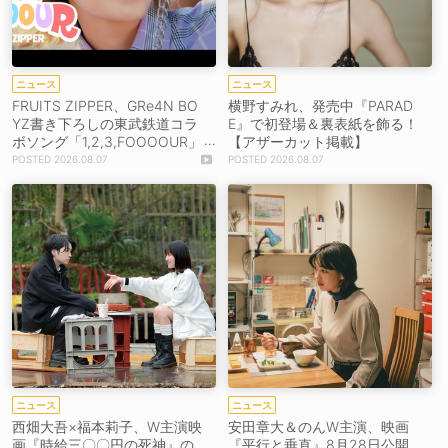
ニュース
ニュース
FRUITS ZIPPER、GRe4N BO
横野すみれ、発売中『PARAD
YZ書き下ろしの東武鉄道コラ
E』で初登場＆裏表紙を飾る！
ボソング「1,2,3,FOOOOUR」
【アザーカット掲載】
をリリース＆MV公開！
2026.08.07
2026.08.07
ニュース
ニュース
西畑大吾×福本莉子、W主演映
安田章大＆のんW主演、映画
画『時給三〇〇円の死神』の
『平行と垂直』8月28日公開