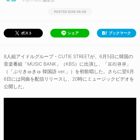
Pop'n'Roll 編集部
2026.06.08
シェア
ブックマーク
ポスト
8人組アイドルグループ・CUTIE STREETが、6月5日に韓国の
音楽番組「MUSIC BANK」（KBS）に出演し、「프리큐큐」
（「ぷりきゅきゅ 韓国語 ver.」）を初歌唱した。さらに翌6月
6日には同曲を配信リリースし、20時にミュージックビデオを
公開した。