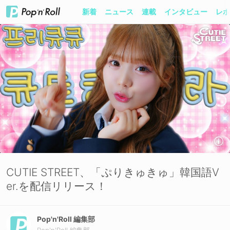
新着
ニュース
連載
インタビュー
レポ
CUTIE STREET、「ぷりきゅきゅ」韓国語V
er.を配信リリース！
Pop'n'Roll 編集部