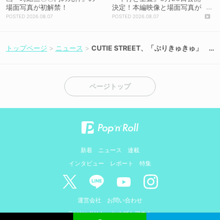
場面写真が初解禁！
決定！本編映像と場面写真が
初解禁！
2026.08.07
2026.08.07
トップページ
ニュース
CUTIE STREET、「ぷりきゅきゅ」
韓国語Ver.を配信リリース！
ページトップ
新着
ニュース
連載
インタビュー
レポート
特集
運営会社
お問い合わせ
Cookieポリシーとオプトアウト