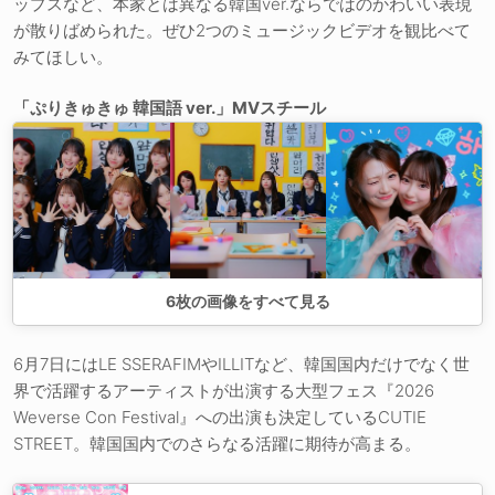
ップスなど、本家とは異なる韓国ver.ならではのかわいい表現
が散りばめられた。ぜひ2つのミュージックビデオを観比べて
みてほしい。
「ぷりきゅきゅ 韓国語 ver.」MVスチール
6
枚の画像をすべて見る
6月7日にはLE SSERAFIMやILLITなど、韓国国内だけでなく世
界で活躍するアーティストが出演する大型フェス『2026
Weverse Con Festival』への出演も決定しているCUTIE
STREET。韓国国内でのさらなる活躍に期待が高まる。