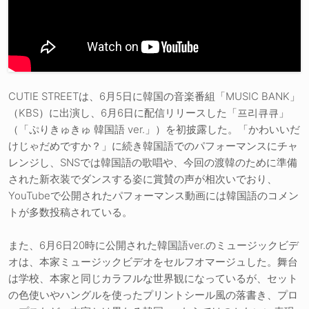
CUTIE STREETは、6月5日に韓国の音楽番組「MUSIC BANK」
（KBS）に出演し、6月6日に配信リリースした「프리큐큐」
（「ぷりきゅきゅ 韓国語 ver.」）を初披露した。「かわいいだ
けじゃだめですか？」に続き韓国語でのパフォーマンスにチャ
レンジし、SNSでは韓国語の歌唱や、今回の渡韓のために準備
された新衣装でダンスする姿に賞賛の声が相次いでおり、
YouTubeで公開されたパフォーマンス動画には韓国語のコメン
トが多数投稿されている。
また、6月6日20時に公開された韓国語ver.のミュージックビデ
オは、本家ミュージックビデオをセルフオマージュした。舞台
は学校、本家と同じカラフルな世界観になっているが、セット
の色使いやハングルを使ったプリントシール風の落書き、プロ