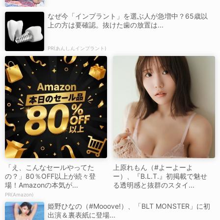
なぜ今「インプラント」を選ぶ人が急増中？65歳以
上の方は要確認。抜けた歯の放置は...
PR(あんしんインプラント)
「え、こんなセールやってた
上原れもん（#よーよーよ
の？」80％OFF以上が続々登
ー）、『B.L.T.』初掲載で魅せ
場！Amazonの本気が...
る透明感と抜群のスタイ...
PR(Amazon)
姫野ひなの（#Mooove!）、「BLT MONSTER」に初
出演＆裏表紙に登場...