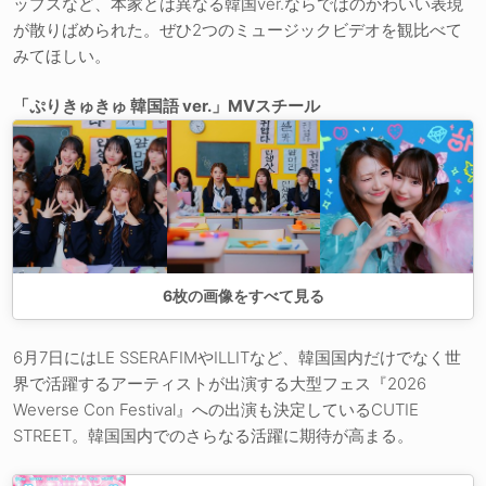
ップスなど、本家とは異なる韓国ver.ならではのかわいい表現
が散りばめられた。ぜひ2つのミュージックビデオを観比べて
みてほしい。
「ぷりきゅきゅ 韓国語 ver.」MVスチール
6
枚の画像をすべて見る
6月7日にはLE SSERAFIMやILLITなど、韓国国内だけでなく世
界で活躍するアーティストが出演する大型フェス『2026
Weverse Con Festival』への出演も決定しているCUTIE
STREET。韓国国内でのさらなる活躍に期待が高まる。