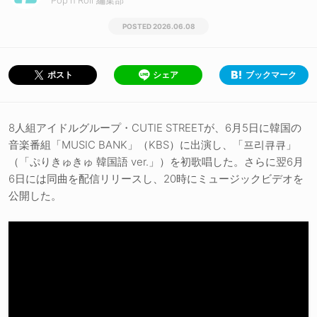
Pop'n'Roll 編集部
2026.06.08
シェア
ブックマーク
ポスト
8人組アイドルグループ・CUTIE STREETが、6月5日に韓国の
音楽番組「MUSIC BANK」（KBS）に出演し、「프리큐큐」
（「ぷりきゅきゅ 韓国語 ver.」）を初歌唱した。さらに翌6月
6日には同曲を配信リリースし、20時にミュージックビデオを
公開した。