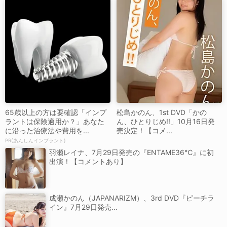
65歳以上の方は要確認「インプ
松島かのん、1st DVD「かの
ラントは保険適用か？」あなた
ん、ひとりじめ!!」10月16日発
に沿った治療法や費用を...
売決定！【コメ...
PR(あんしんインプラント)
羽瀬レイナ、7月29日発売の『ENTAME36℃』に初
出演！【コメントあり】
成瀬かのん（JAPANARIZM）、3rd DVD『ピーチラ
イン』7月29日発売...