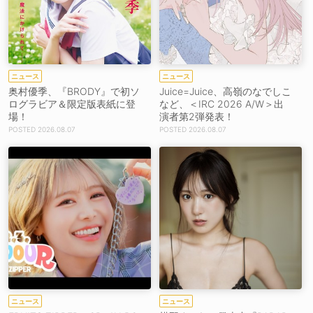
ニュース
ニュース
奥村優季、『BRODY』で初ソ
Juice=Juice、高嶺のなでしこ
ログラビア＆限定版表紙に登
など、＜IRC 2026 A/W＞出
場！
演者第2弾発表！
2026.08.07
2026.08.07
ニュース
ニュース