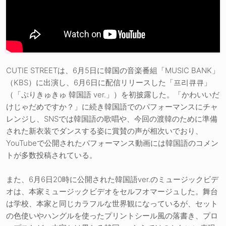
CUTIE STREETは、6月5日に韓国の音楽番組「MUSIC BANK」
（KBS）に出演し、6月6日に配信リリースした「프리큐큐」
（「ぷりきゅきゅ 韓国語 ver.」）を初披露した。「かわいいだ
けじゃだめですか？」に続き韓国語でのパフォーマンスにチャ
レンジし、SNSでは韓国語の歌唱や、今回の渡韓のために準備
された新衣装でダンスする姿に賞賛の声が相次いでおり、
YouTubeで公開されたパフォーマンス動画には韓国語のコメン
トが多数投稿されている。
また、6月6日20時に公開された韓国語ver.のミュージックビデ
オは、本家ミュージックビデオをセルフオマージュした。舞台
は学校、本家と同じカラフルな世界観になっているが、セット
の色使いやハングルを使ったプリントシール風の落書き、プロ