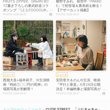
FRUITS ZIPPER、GRe4N BO
横野すみれ、発売中『PARAD
YZ書き下ろしの東武鉄道コラ
E』で初登場＆裏表紙を飾る！
ボソング「1,2,3,FOOOOUR」
【アザーカット掲載】
をリリース＆MV公開！
2026.08.07
2026.08.07
ニュース
ニュース
西畑大吾×福本莉子、W主演映
安田章大＆のんW主演、映画
画『時給三〇〇円の死神』の
『平行と垂直』8月28日公開
場面写真が初解禁！
決定！本編映像と場面写真が
初解禁！
2026.08.07
2026.08.07
トップページ
ニュース
CUTIE STREET、「ぷりきゅきゅ」