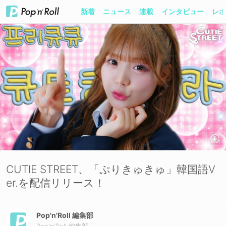
新着
ニュース
連載
インタビュー
レポ
CUTIE STREET、「ぷりきゅきゅ」韓国語V
er.を配信リリース！
Pop'n'Roll 編集部