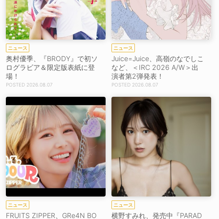
ニュース
ニュース
奥村優季、『BRODY』で初ソ
Juice=Juice、高嶺のなでしこ
ログラビア＆限定版表紙に登
など、＜IRC 2026 A/W＞出
場！
演者第2弾発表！
2026.08.07
2026.08.07
ニュース
ニュース
FRUITS ZIPPER、GRe4N BO
横野すみれ、発売中『PARAD