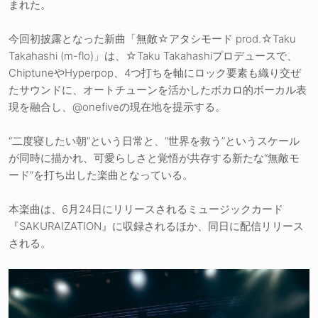
まれた。
今回初披露となった新曲「無敵☆アタシモード prod.☆Taku
Takahashi (m-flo)」は、☆Taku Takahashiプロデュースで、
ChiptuneやHyperpop、4つ打ちを軸にロック要素も織り交ぜ
たサウンドに、オートチューンを活かしたボカロ的ボーカル表
現を融合し、@onefiveの現在地を提示する。
“二度寝したい朝”という日常と、“世界を救う”というスケール
が同時に描かれ、可愛らしさと覚悟が共存する新たな“無敵モ
ード”を打ち出した楽曲となっている。
本楽曲は、6月24日にリリースされるミュージックカード
『SAKURAIZATION』に収録されるほか、同日に配信リリース
される。