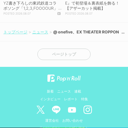
YZ書き下ろしの東武鉄道コラ
E』で初登場＆裏表紙を飾る！
ボソング「1,2,3,FOOOOUR」
【アザーカット掲載】
をリリース＆MV公開！
2026.08.07
2026.08.07
トップページ
ニュース
@ onefive、EX THEATER ROPPON
GIワンマンで新曲初披露＆Zeppツア
ー開催決定！
ページトップ
新着
ニュース
連載
インタビュー
レポート
特集
運営会社
お問い合わせ