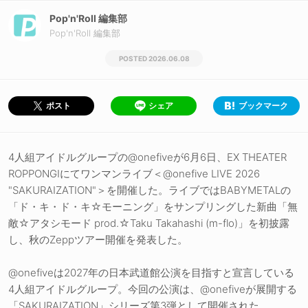
Pop'n'Roll 編集部
Pop'n'Roll 編集部
2026.06.08
シェア
ブックマーク
ポスト
4人組アイドルグループの@onefiveが6月6日、EX THEATER
ROPPONGIにてワンマンライブ＜@onefive LIVE 2026
"SAKURAIZATION"＞を開催した。ライブではBABYMETALの
「ド・キ・ド・キ☆モーニング」をサンプリングした新曲「無
敵☆アタシモード prod.☆Taku Takahashi (m-flo)」を初披露
し、秋のZeppツアー開催を発表した。
@onefiveは2027年の日本武道館公演を目指すと宣言している
4人組アイドルグループ。今回の公演は、@onefiveが展開する
「SAKURAIZATION」シリーズ第3弾として開催された。