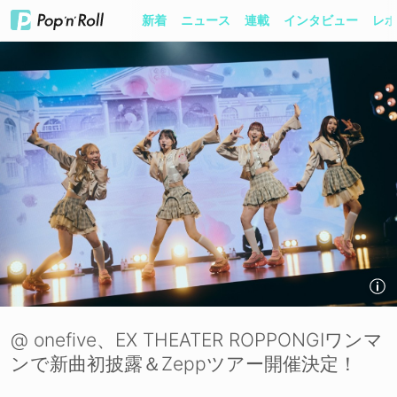
新着
ニュース
連載
インタビュー
レポ
@ onefive、EX THEATER ROPPONGIワンマ
ンで新曲初披露＆Zeppツアー開催決定！