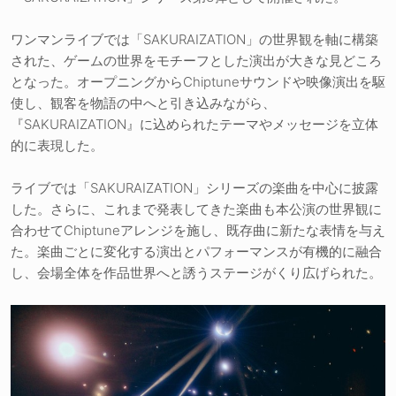
ワンマンライブでは「SAKURAIZATION」の世界観を軸に構築
された、ゲームの世界をモチーフとした演出が大きな見どころ
となった。オープニングからChiptuneサウンドや映像演出を駆
使し、観客を物語の中へと引き込みながら、
『SAKURAIZATION』に込められたテーマやメッセージを立体
的に表現した。
ライブでは「SAKURAIZATION」シリーズの楽曲を中心に披露
した。さらに、これまで発表してきた楽曲も本公演の世界観に
合わせてChiptuneアレンジを施し、既存曲に新たな表情を与え
た。楽曲ごとに変化する演出とパフォーマンスが有機的に融合
し、会場全体を作品世界へと誘うステージがくり広げられた。