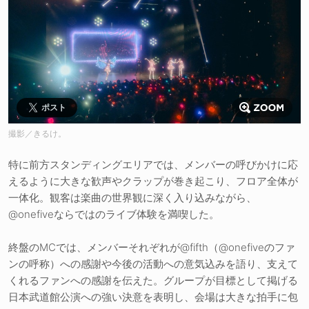
ポスト
撮影／きるけ。
特に前方スタンディングエリアでは、メンバーの呼びかけに応
えるように大きな歓声やクラップが巻き起こり、フロア全体が
一体化。観客は楽曲の世界観に深く入り込みながら、
@onefiveならではのライブ体験を満喫した。
終盤のMCでは、メンバーそれぞれが@fifth（@onefiveのファ
ンの呼称）への感謝や今後の活動への意気込みを語り、支えて
くれるファンへの感謝を伝えた。グループが目標として掲げる
日本武道館公演への強い決意を表明し、会場は大きな拍手に包