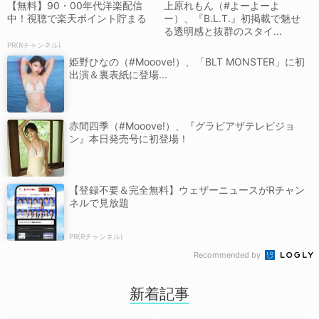
【無料】90・00年代洋楽配信
上原れもん（#よーよーよ
中！視聴で楽天ポイント貯まる
ー）、『B.L.T.』初掲載で魅せ
る透明感と抜群のスタイ...
PR(Rチャンネル)
姫野ひなの（#Mooove!）、「BLT MONSTER」に初
出演＆裏表紙に登場...
赤間四季（#Mooove!）、『グラビアザテレビジョ
ン』本日発売号に初登場！
【登録不要＆完全無料】ウェザーニュースがRチャン
ネルで見放題
PR(Rチャンネル)
Recommended by
新着記事