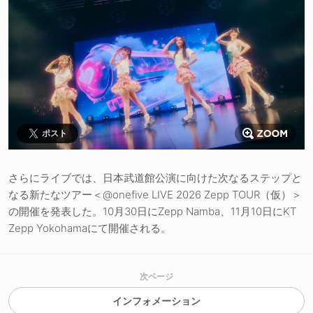
ポスト
さらにライブでは、日本武道館公演に向けた次なるステップと
なる新たなツアー＜@onefive LIVE 2026 Zepp TOUR（仮）＞
の開催を発表した。10月30日にZepp Namba、11月10日にKT
Zepp Yokohamaにて開催される。
次ページ
インフォメーション