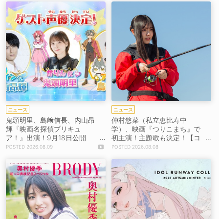
ニュース
ニュース
鬼頭明里、島﨑信長、内山昂
仲村悠菜（私立恵比寿中
輝『映画名探偵プリキュ
学）、映画『つりこまち』で
ア！』出演！9月18日公開
初主演！主題歌も決定！【コ
【コメントあり】
メントあり】
2026.08.09
2026.08.08