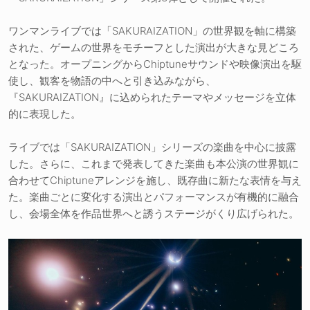
ワンマンライブでは「SAKURAIZATION」の世界観を軸に構築
された、ゲームの世界をモチーフとした演出が大きな見どころ
となった。オープニングからChiptuneサウンドや映像演出を駆
使し、観客を物語の中へと引き込みながら、
『SAKURAIZATION』に込められたテーマやメッセージを立体
的に表現した。
ライブでは「SAKURAIZATION」シリーズの楽曲を中心に披露
した。さらに、これまで発表してきた楽曲も本公演の世界観に
合わせてChiptuneアレンジを施し、既存曲に新たな表情を与え
た。楽曲ごとに変化する演出とパフォーマンスが有機的に融合
し、会場全体を作品世界へと誘うステージがくり広げられた。