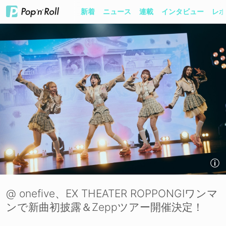
新着
ニュース
連載
インタビュー
レポ
@ onefive、EX THEATER ROPPONGIワンマ
ンで新曲初披露＆Zeppツアー開催決定！