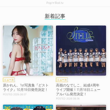
Pop'n'Roll.tv
新着記事
ニュース
ニュース
原かれん、1st写真集『どスト
高嶺のなでしこ、結成4周年
ライク』10月19日発売決定！
ライブ開催！11月18日ニュー
アルバム発売決定！
2026.08.07
2026.08.06