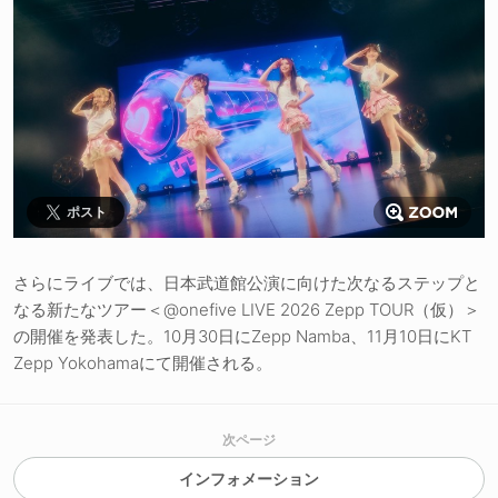
ポスト
さらにライブでは、日本武道館公演に向けた次なるステップと
なる新たなツアー＜@onefive LIVE 2026 Zepp TOUR（仮）＞
の開催を発表した。10月30日にZepp Namba、11月10日にKT
Zepp Yokohamaにて開催される。
次ページ
インフォメーション