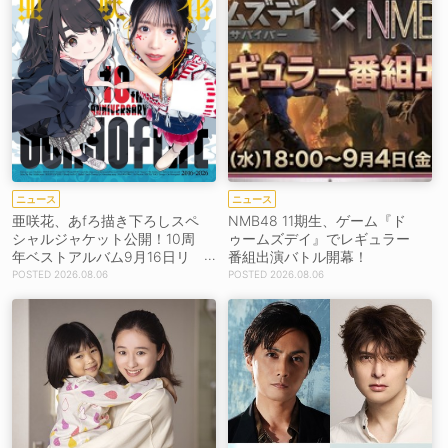
ニュース
ニュース
亜咲花、あfろ描き下ろしスペ
NMB48 11期生、ゲーム『ド
シャルジャケット公開！10周
ゥームズデイ』でレギュラー
年ベストアルバム9月16日リ
番組出演バトル開幕！
リース！
2026.08.06
2026.08.06