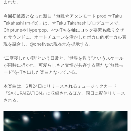
まれた。
今回初披露となった新曲「無敵☆アタシモード prod.☆Taku
Takahashi (m-flo)」は、☆Taku Takahashiプロデュースで、
ChiptuneやHyperpop、4つ打ちを軸にロック要素も織り交ぜ
たサウンドに、オートチューンを活かしたボカロ的ボーカル表
現を融合し、@onefiveの現在地を提示する。
“二度寝したい朝”という日常と、“世界を救う”というスケール
が同時に描かれ、可愛らしさと覚悟が共存する新たな“無敵モ
ード”を打ち出した楽曲となっている。
本楽曲は、6月24日にリリースされるミュージックカード
『SAKURAIZATION』に収録されるほか、同日に配信リリース
される。