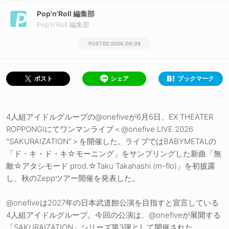
Pop'n'Roll 編集部
Pop'n'Roll 編集部
2026.06.08
シェア
ブックマーク
ポスト
4人組アイドルグループの@onefiveが6月6日、EX THEATER
ROPPONGIにてワンマンライブ＜@onefive LIVE 2026
"SAKURAIZATION"＞を開催した。ライブではBABYMETALの
「ド・キ・ド・キ☆モーニング」をサンプリングした新曲「無
敵☆アタシモード prod.☆Taku Takahashi (m-flo)」を初披露
し、秋のZeppツアー開催を発表した。
@onefiveは2027年の日本武道館公演を目指すと宣言している
4人組アイドルグループ。今回の公演は、@onefiveが展開する
「SAKURAIZATION」シリーズ第3弾として開催された。