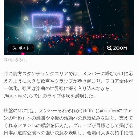
ポスト
撮影／きるけ。
特に前方スタンディングエリアでは、メンバーの呼びかけに応
えるように大きな歓声やクラップが巻き起こり、フロア全体が
一体化。観客は楽曲の世界観に深く入り込みながら、
@onefiveならではのライブ体験を満喫した。
終盤のMCでは、メンバーそれぞれが@fifth（@onefiveのファ
ンの呼称）への感謝や今後の活動への意気込みを語り、支えて
くれるファンへの感謝を伝えた。グループが目標として掲げる
日本武道館公演への強い決意を表明し、会場は大きな拍手に包