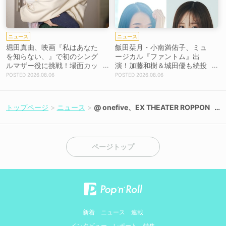
ニュース
ニュース
堀田真由、映画『私はあなた
飯田栞月・小南満佑子、ミュ
を知らない、』で初のシング
ージカル『ファントム』出
ルマザー役に挑戦！場面カッ
演！加藤和樹＆城田優も続投
トを解禁！【コメントあり】
【コメントあり】
2026.08.06
2026.08.06
トップページ
ニュース
@ onefive、EX THEATER ROPPON
GIワンマンで新曲初披露＆Zeppツア
ー開催決定！
ページトップ
新着
ニュース
連載
インタビュー
レポート
特集