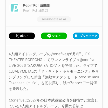
Pop'n'Roll 編集部
Pop'n'Roll 編集部
2026.06.08
シェア
ブックマーク
ポスト
4人組アイドルグループの@onefiveが6月6日、EX
THEATER ROPPONGIにてワンマンライブ＜@onefive
LIVE 2026 "SAKURAIZATION"＞を開催した。ライブで
はBABYMETALの「ド・キ・ド・キ☆モーニング」をサ
ンプリングした新曲「無敵☆アタシモード prod.☆Taku
Takahashi (m-flo)」を初披露し、秋のZeppツアー開催
を発表した。
@onefiveは2027年の日本武道館公演を目指すと宣言し
ている4人組アイドルグループ。今回の公演は、