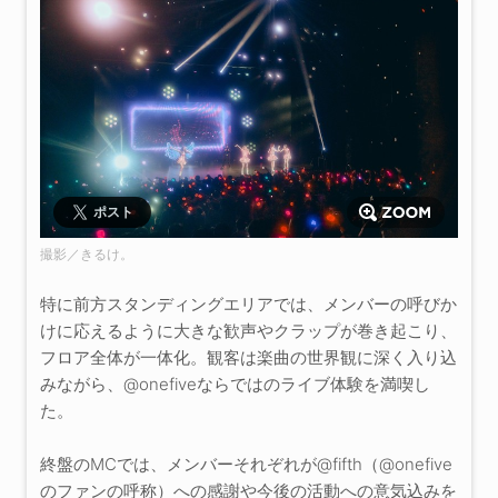
ポスト
撮影／きるけ。
特に前方スタンディングエリアでは、メンバーの呼びか
けに応えるように大きな歓声やクラップが巻き起こり、
フロア全体が一体化。観客は楽曲の世界観に深く入り込
みながら、@onefiveならではのライブ体験を満喫し
た。
終盤のMCでは、メンバーそれぞれが@fifth（@onefive
のファンの呼称）への感謝や今後の活動への意気込みを