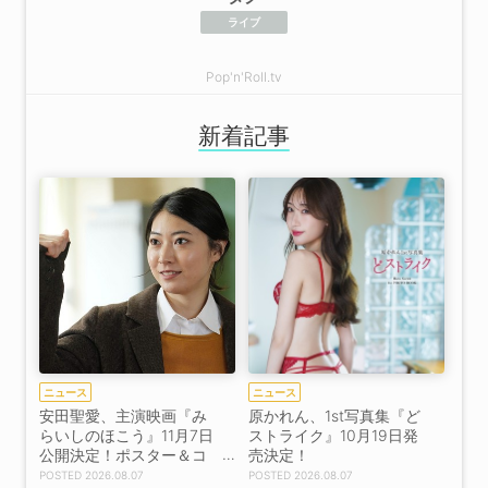
ライブ
Pop'n'Roll.tv
新着記事
ニュース
ニュース
安田聖愛、主演映画『み
原かれん、1st写真集『ど
らいしのほこう』11月7日
ストライク』10月19日発
公開決定！ポスター＆コ
売決定！
メント解禁
2026.08.07
2026.08.07