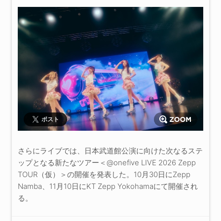
ポスト
さらにライブでは、日本武道館公演に向けた次なるステ
ップとなる新たなツアー＜@onefive LIVE 2026 Zepp
TOUR（仮）＞の開催を発表した。10月30日にZepp
Namba、11月10日にKT Zepp Yokohamaにて開催され
る。