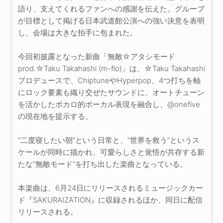
語り、支えてくれるファンへの感謝を伝えた。グループ
が目標として掲げる日本武道館公演への強い決意を表明
し、会場は大きな拍手に包まれた。
今回初披露となった新曲「無敵☆アタシモード
prod.☆Taku Takahashi (m-flo)」は、☆Taku Takahashi
プロデュースで、ChiptuneやHyperpop、4つ打ちを軸
にロック要素も織り交ぜたサウンドに、オートチューン
を活かしたボカロ的ボーカル表現を融合し、@onefive
の現在地を提示する。
“二度寝したい朝”という日常と、“世界を救う”というス
ケールが同時に描かれ、可愛らしさと覚悟が共存する新
たな“無敵モード”を打ち出した楽曲となっている。
本楽曲は、6月24日にリリースされるミュージックカー
ド『SAKURAIZATION』に収録されるほか、同日に配信
リリースされる。