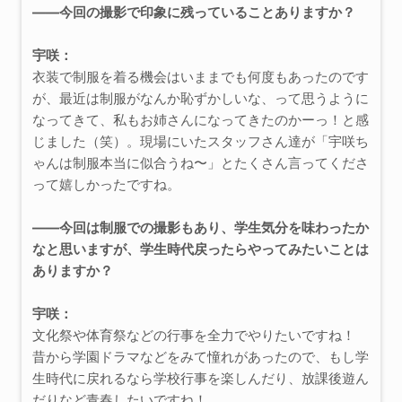
――今回の撮影で印象に残っていることありますか？
宇咲：
衣装で制服を着る機会はいままでも何度もあったのです
が、最近は制服がなんか恥ずかしいな、って思うように
なってきて、私もお姉さんになってきたのかーっ！と感
じました（笑）。現場にいたスタッフさん達が「宇咲ち
ゃんは制服本当に似合うね〜」とたくさん言ってくださ
って嬉しかったですね。
――今回は制服での撮影もあり、学生気分を味わったか
なと思いますが、学生時代戻ったらやってみたいことは
ありますか？
宇咲：
文化祭や体育祭などの行事を全力でやりたいですね！
昔から学園ドラマなどをみて憧れがあったので、もし学
生時代に戻れるなら学校行事を楽しんだり、放課後遊ん
だりなど青春したいですね！