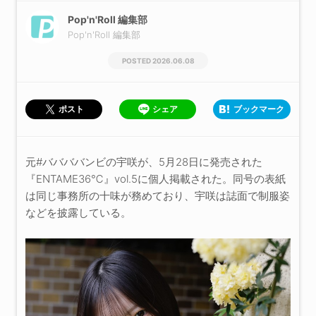
Pop'n'Roll 編集部
Pop'n'Roll 編集部
2026.06.08
シェア
ブックマーク
ポスト
元#ババババンビの宇咲が、5月28日に発売された
『ENTAME36℃』vol.5に個人掲載された。同号の表紙
は同じ事務所の十味が務めており、宇咲は誌面で制服姿
などを披露している。