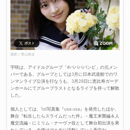
ポスト
撮影／青山裕企
宇咲は、アイドルグループ「#ババババンビ」の元メン
バーである。グループとしては3月に日本武道館でのワ
ンマンライブ公演を行なうも、3月28日に恵比寿ガーデ
ンホールにてグループラストとなるライブを持って解散
した。
個人としては、1st写真集『usa usa』を発売したほか、
舞台『転生したらスライムだった件』－魔王来襲編＆人
魔交流編－にミリム・ナーヴァ役として舞台初出演を果
たしている。今後はマルチに活動していく予定だ。