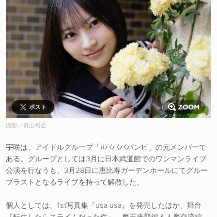
ポスト
撮影／青山裕企
宇咲は、アイドルグループ「#ババババンビ」の元メンバーで
ある。グループとしては3月に日本武道館でのワンマンライブ
公演を行なうも、3月28日に恵比寿ガーデンホールにてグルー
プラストとなるライブを持って解散した。
個人としては、1st写真集『usa usa』を発売したほか、舞台
『転生したらスライムだった件』－魔王来襲編＆人魔交流編－