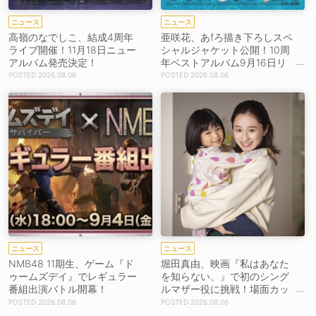
ニュース
ニュース
高嶺のなでしこ、結成4周年
亜咲花、あfろ描き下ろしスペ
ライブ開催！11月18日ニュー
シャルジャケット公開！10周
アルバム発売決定！
年ベストアルバム9月16日リ
リース！
2026.08.06
2026.08.06
ニュース
ニュース
NMB48 11期生、ゲーム『ド
堀田真由、映画『私はあなた
ゥームズデイ』でレギュラー
を知らない、』で初のシング
番組出演バトル開幕！
ルマザー役に挑戦！場面カッ
トを解禁！【コメントあり】
2026.08.06
2026.08.06