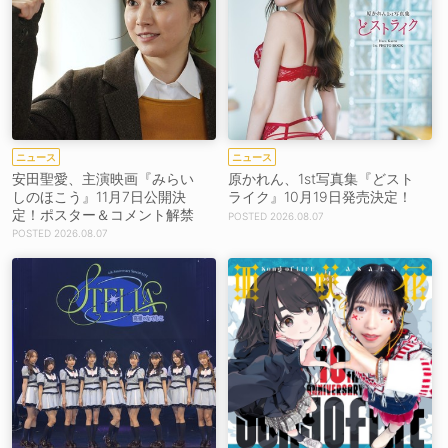
ニュース
ニュース
安田聖愛、主演映画『みらい
原かれん、1st写真集『どスト
しのほこう』11月7日公開決
ライク』10月19日発売決定！
定！ポスター＆コメント解禁
2026.08.07
2026.08.07