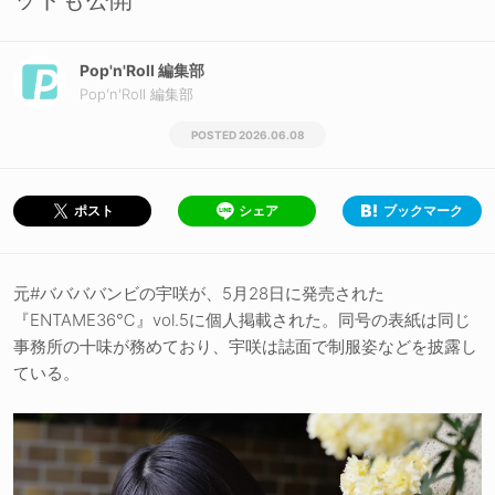
Pop'n'Roll 編集部
Pop'n'Roll 編集部
2026.06.08
シェア
ブックマーク
ポスト
元#ババババンビの宇咲が、5月28日に発売された
『ENTAME36℃』vol.5に個人掲載された。同号の表紙は同じ
事務所の十味が務めており、宇咲は誌面で制服姿などを披露し
ている。