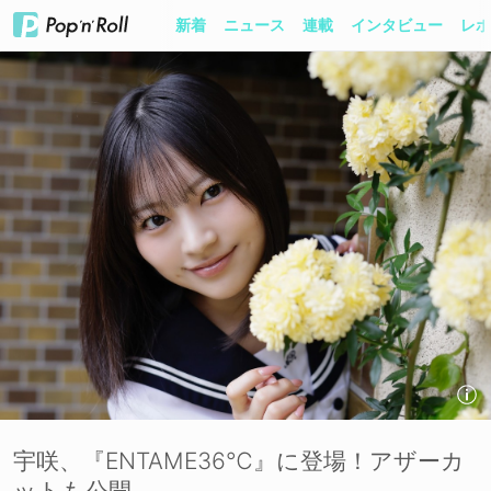
新着
ニュース
連載
インタビュー
レポ
宇咲、『ENTAME36℃』に登場！アザーカ
ットも公開