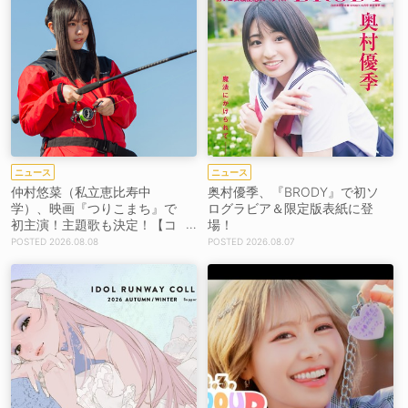
ニュース
ニュース
仲村悠菜（私立恵比寿中
奥村優季、『BRODY』で初ソ
学）、映画『つりこまち』で
ログラビア＆限定版表紙に登
初主演！主題歌も決定！【コ
場！
メントあり】
2026.08.08
2026.08.07