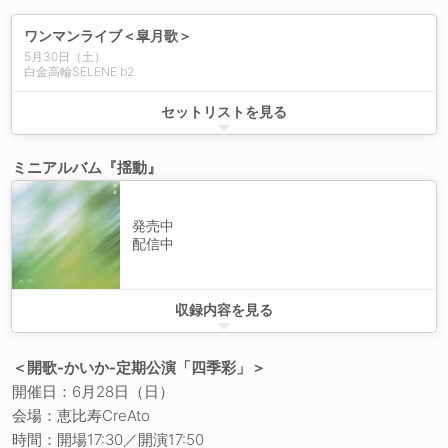
ワンマンライブ＜皐月歌＞
5月30日（土）
白金高輪SELENE b2
シンデレラ・ステップ
セットリストを見る
セミロング
DearBlueBird
ミニアルバム『揺動』
Pl(r)ayer
燦然-さんぜん-
はるかぜ
星雲少女
発売中
灯り
配信中
蝉時雨オーバードライブ
Blue Fantasia
Own
相思相愛 Let me know?
prologue -Swing-
収録内容を見る
かいかのMUSIC
Dear Blue Bird
青い花の名
シンデレラ・ステップ
TimeTime
相思相愛 Let me know?
＜開歌-かいか-定期公演「四季彩」＞
99色のブーケ
蝉時雨オーバードライブ
開催日：6月28日（日）
ねぇ I know
秋なので
会場：恵比寿CreAto
だれかに会えるなら
LIFE
春は絆創膏
時間：開場17:30／開演17:50