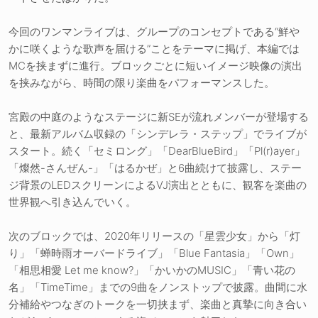
今回のワンマンライブは、グループのコンセプトである“鮮や
かに咲くような歌声を届ける”ことをテーマに掲げ、本編では
MCを挟まずに進行。ブロックごとに短いイメージ映像の演出
を挟みながら、時間の限り楽曲をパフォーマンスした。
宮殿の中庭のようなステージに新SEが流れメンバーが登場する
と、最新アルバム収録の「シンデレラ・ステップ」でライブが
スタート。続く「セミロング」「DearBlueBird」「Pl(r)ayer」
「燦然-さんぜん-」「はるかぜ」と6曲続けて披露し、ステー
ジ背景のLEDスクリーンによるVJ演出とともに、観客を楽曲の
世界観へ引き込んでいく。
次のブロックでは、2020年リリースの「星雲少女」から「灯
り」「蝉時雨オーバードライブ」「Blue Fantasia」「Own」
「相思相愛 Let me know?」「かいかのMUSIC」「青い花の
名」「TimeTime」までの9曲をノンストップで披露。曲間に水
分補給やつなぎのトークを一切挟まず、楽曲と真摯に向き合い