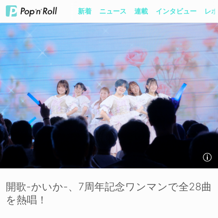
新着
ニュース
連載
インタビュー
レポ
開歌-かいか-、7周年記念ワンマンで全28曲
を熱唱！