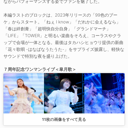
ながらパフォーマンスする姿でファンを魅了した。
本編ラストのブロックは、2023年リリースの「99色のブー
ケ」からスタート。「ねぇ I know」「だれかに会えるなら」
「春は絆創膏」「超明快自分自身」「グランドマーチ」
「LIFE」「TOWER」と明るい楽曲をそろえ、コーラスやクラ
ップで会場が一体となる。最後はタカハシヒョウリ提供の新曲
「花々歌唄 -はなばなうたうた-」をサプライズ披露し、軽快な
サウンドで特別な夜を盛り上げた。
７周年記念ワンマンライブ＜皐月歌＞
11
枚の画像をすべて見る