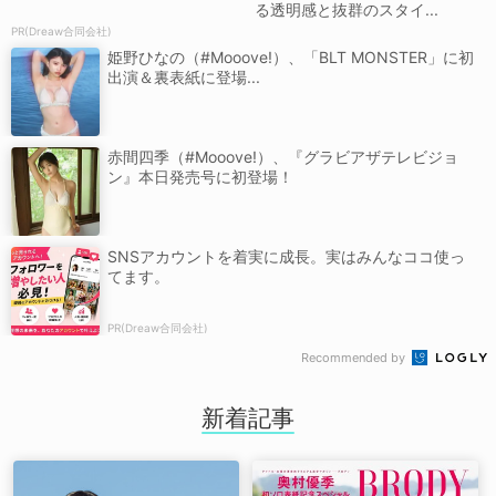
る透明感と抜群のスタイ...
PR(Dreaw合同会社)
姫野ひなの（#Mooove!）、「BLT MONSTER」に初
出演＆裏表紙に登場...
赤間四季（#Mooove!）、『グラビアザテレビジョ
ン』本日発売号に初登場！
SNSアカウントを着実に成長。実はみんなココ使っ
てます。
PR(Dreaw合同会社)
Recommended by
新着記事