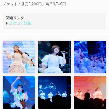
超明快自分自身
チケット：前売3,200円／当日3,700円
グランドマーチ
LIFE
TOWER
関連リンク
花々歌唄 -はなばなうたうた-
チケット詳細
EN01. 歌の咲く島
EN02. ポプラ
EN03. シリウスにマフラー