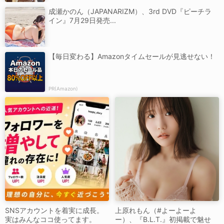
成瀬かのん（JAPANARIZM）、3rd DVD『ピーチラ
イン』7月29日発売...
【毎日変わる】Amazonタイムセールが見逃せない！
PR(Amazon)
SNSアカウントを着実に成長。
上原れもん（#よーよーよ
実はみんなココ使ってます。
ー）、『B.L.T.』初掲載で魅せ