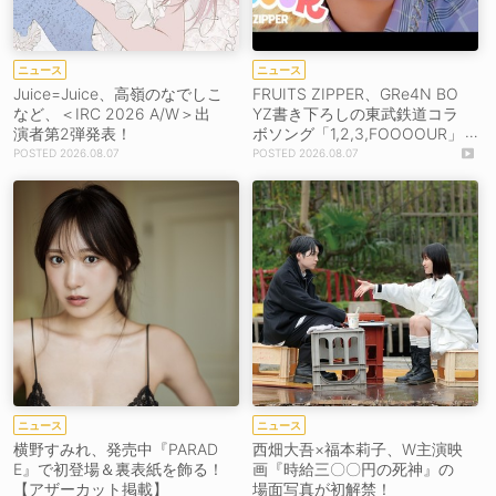
ニュース
ニュース
Juice=Juice、高嶺のなでしこ
FRUITS ZIPPER、GRe4N BO
など、＜IRC 2026 A/W＞出
YZ書き下ろしの東武鉄道コラ
演者第2弾発表！
ボソング「1,2,3,FOOOOUR」
をリリース＆MV公開！
2026.08.07
2026.08.07
ニュース
ニュース
横野すみれ、発売中『PARAD
西畑大吾×福本莉子、W主演映
E』で初登場＆裏表紙を飾る！
画『時給三〇〇円の死神』の
【アザーカット掲載】
場面写真が初解禁！