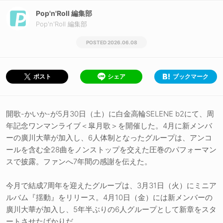
Pop'n'Roll 編集部
Pop'n'Roll 編集部
2026.06.08
シェア
ブックマーク
ポスト
開歌-かいか-が5月30日（土）に白金高輪SELENE b2にて、周
年記念ワンマンライブ＜皐月歌＞を開催した。4月に新メンバ
ーの廣川大華が加入し、6人体制となったグループは、アンコ
ールを含む全28曲をノンストップを交えた圧巻のパフォーマン
スで披露。ファンへ7年間の感謝を伝えた。
今月で結成7周年を迎えたグループは、3月31日（火）にミニア
ルバム『揺動』をリリース。4月10日（金）には新メンバーの
廣川大華が加入し、5年半ぶりの6人グループとして新章をスタ
ートさせたばかりだ。